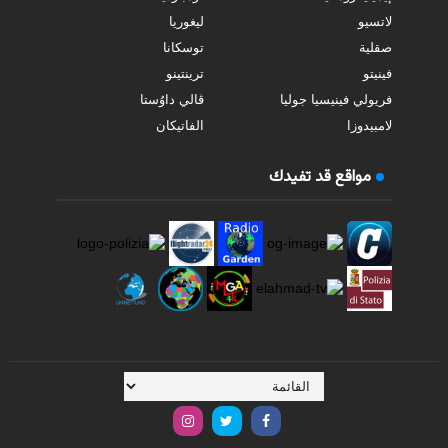
لاتسيو
ليغوريا
صقلية
توسكانا
فينيتو
ترينتينو
فريولي فينيسيا جوليا
ڤالي داوُستا
لامبيدوزا
الفاتيكان
مواقع قد تفيدك