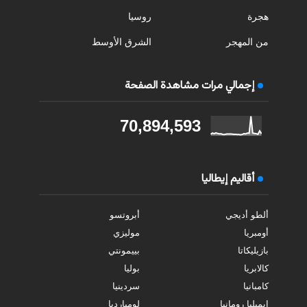
هجرة
روسيا
من المهجر
الشرق الأوسط
إجمالي مرات مشاهدة الصفحة
70,894,593
أقاليم إيطاليا
ألطو أديجي
أبروتسو
أومبريا
موليزي
بازيليكاتا
بييمونتي
كالابريا
بوليا
كامبانيا
سردينيا
إيميليا رومانيا
لومبارديا