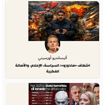
أليساندرو أورسيني
اختطاف «مادورو»: السياسة، الإعلام، والأصالة
الفكرية