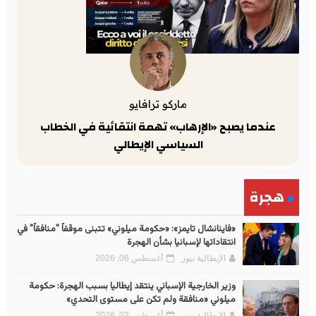
ماركو ترافايو
عندما يصبح «الإرهاب» تهمة انتقائية في الخطاب
السياسي الإيطالي
هجرة
«فاينانشال تايمز»: «حكومة ميلوني» تتبنى موقفاً "منافقاً" في
انتقاداتها لإسبانيا بشأن الهجرة
الإيطالية نيوز
أغسطس 06, 2026
وزير الخارجية الإسباني ينتقد إيطاليا بسبب الهجرة: حكومة
ميلوني «منافقة ولم تكن على مستوى التحدي»
الإيطالية نيوز
أغسطس 03, 2026