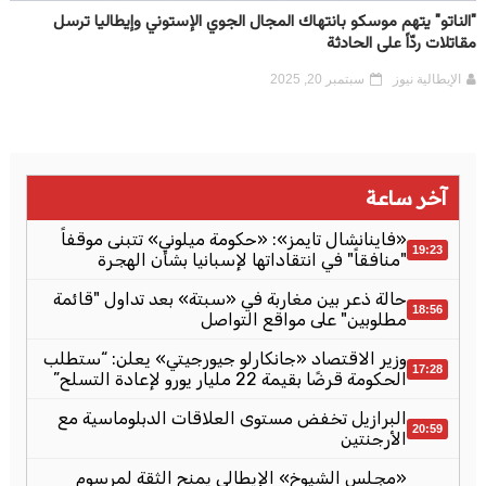
"الناتو" يتهم موسكو بانتهاك المجال الجوي الإستوني وإيطاليا ترسل
مقاتلات ردّاً على الحادثة
الإيطالية نيوز
سبتمبر 20, 2025
آخر ساعة
«فاينانشال تايمز»: «حكومة ميلوني» تتبنى موقفاً
19:23
"منافقاً" في انتقاداتها لإسبانيا بشأن الهجرة
حالة ذعر بين مغاربة في «سبتة» بعد تداول "قائمة
18:56
مطلوبين" على مواقع التواصل
وزير الاقتصاد «جانكارلو جيورجيتي» يعلن: “ستطلب
17:28
الحكومة قرضًا بقيمة 22 مليار يورو لإعادة التسلح”
البرازيل تخفض مستوى العلاقات الدبلوماسية مع
20:59
الأرجنتين
«مجلس الشيوخ» الإيطالي يمنح الثقة لمرسوم