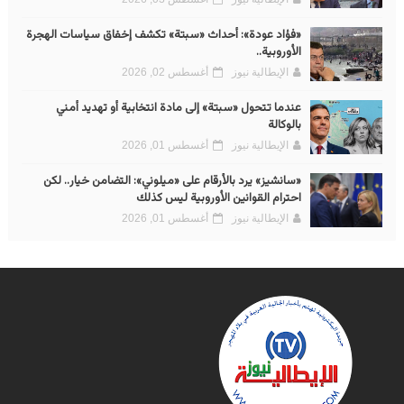
«فؤاد عودة»: أحداث «سبتة» تكشف إخفاق سياسات الهجرة
الأوروبية..
الإيطالية نيوز
أغسطس 02, 2026
عندما تتحول «سبتة» إلى مادة انتخابية أو تهديد أمني
بالوكالة
الإيطالية نيوز
أغسطس 01, 2026
«سانشيز» يرد بالأرقام على «ميلوني»: التضامن خيار.. لكن
احترام القوانين الأوروبية ليس كذلك
الإيطالية نيوز
أغسطس 01, 2026