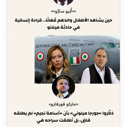
««أَلِيو سارّو»»
حين يشاهد الأطفال والدهم مُهانًا.. قراءة إنسانية
في حادثة ميلانو
«ماركو فورفارو»
ذكّروا «جورجا ميلوني» بأن «أسامة نجيم» لم يطلقه
قاضٍ، بل أطلقت سراحه هي