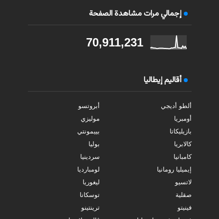
إجمالي مرات مشاهدة الصفحة
70,911,231
أقاليم إيطاليا
ألطو أديجي
أبروتسو
أومبريا
موليزي
بازيليكاتا
بييمونتي
كالابريا
بوليا
كامبانيا
سردينيا
إيميليا رومانيا
لومبارديا
لاتسيو
ليغوريا
صقلية
توسكانا
فينيتو
ترينتينو