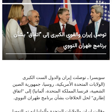
توصل إيران والقوى الكبرى إلى "اتفاق" بشأن
برنامج طهران النووي
سويسرا ـ توصلت إيران والدول الست الكبرى
(الولايات المتحدة الأمريكية، روسيا، جمهورية الصين
الشعبية، فرنسا.المملكة المتحدة، ألمانيا) إلى "اتفاق
إطاري" لحل الخلافات بشأن برنامج طهران النووي.
وقالت إيران والولايات المتحدة وألمانيا إنه تم التوصل