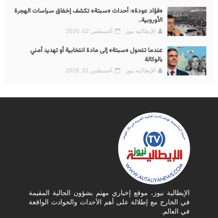
«فؤاد عودة»: أحداث «سبتة» تكشف إخفاق سياسات الهجرة
الأوروبية..
الإيطالية نيوز
أغسطس 02, 2026
عندما تتحول «سبتة» إلى مادة انتخابية أو تهديد أمني
بالوكالة
الإيطالية نيوز
أغسطس 01, 2026
الإيطالية نيوز، موقع إخباري مهتم بشؤون الجالية المقيمة
في الخارج مع إطلالة على أهم الأحداث والحوادث الواقعة
في العالم.