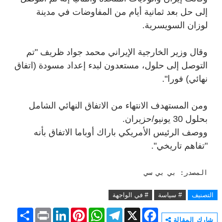
إلى حل بعد ثمانية أيام من المفاوضات في مدينة
لوزان السويسرية.
وقال وزير الخارجية الإيراني محمد جواد ظريف "تم
التوصل إلى حلول، مستعدون لبدء إعداد مسودة (اتفاق
نهائي) فورا".
ومن المستهدف الانتهاء من الاتفاق النهائي الشامل
بحلول 30 يونيو/حزيران.
ووصف الرئيس الأمريكي باراك أوباما الاتفاق بأنه
"تفاهم تاريخي".
المصدر: بي بي سي
التصنيف
# سياسة
# في الواجهة
S
P
L
P
W
T
X
F
h
r
i
i
h
e
a
شارك المقالة