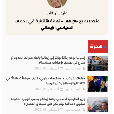
ماركو ترافايو
عندما يصبح «الإرهاب» تهمة انتقائية في الخطاب
السياسي الإيطالي
هجرة
إسبانيا توجه إنذارًا نهائيًا إلى إيطاليا لإلغاء ضوابط الحدود أو
تشرع في تطبيق «إجراءات متناسبة»
الإيطالية نيوز
أغسطس 07, 2026
«فاينانشال تايمز»: «حكومة ميلوني» تتبنى موقفاً "منافقاً" في
انتقاداتها لإسبانيا بشأن الهجرة
الإيطالية نيوز
أغسطس 06, 2026
وزير الخارجية الإسباني ينتقد إيطاليا بسبب الهجرة: حكومة
ميلوني «منافقة ولم تكن على مستوى التحدي»
الإيطالية نيوز
أغسطس 03, 2026