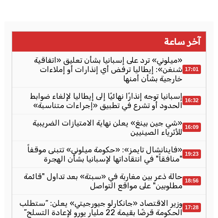
آخر ساعة
«ميلوني» ترد على إسبانيا بشأن تعليق «اتفاقية
شنغن»: إيطاليا ترفض أي إنذارات أو إملاءات
17:01
خارجية بشأن أمنها
إسبانيا توجه إنذارًا نهائيًا إلى إيطاليا لإلغاء ضوابط
16:32
الحدود أو تشرع في تطبيق «إجراءات متناسبة»
«شي جين بينغ» يعلن نهاية الامتيازات الضريبية
16:09
للأثرياء الصينيين
«فاينانشال تايمز»: «حكومة ميلوني» تتبنى موقفاً
19:23
"منافقاً" في انتقاداتها لإسبانيا بشأن الهجرة
حالة ذعر بين مغاربة في «سبتة» بعد تداول "قائمة
18:56
مطلوبين" على مواقع التواصل
وزير الاقتصاد «جانكارلو جيورجيتي» يعلن: “ستطلب
17:28
الحكومة قرضًا بقيمة 22 مليار يورو لإعادة التسلح”