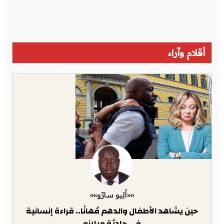
أقلام وآراء
««أَلِيو سارّو»»
حين يشاهد الأطفال والدهم مُهانًا.. قراءة إنسانية
في حادثة ميلانو