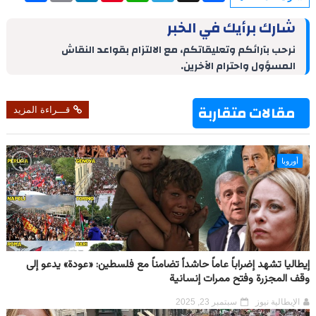
a
i
n
n
a
l
c
r
n
k
t
t
e
e
شارك برأيك في الخبر
e
t
e
e
s
g
b
d
r
A
r
o
نرحب بآرائكم وتعليقاتكم، مع الالتزام بقواعد النقاش
I
e
p
a
o
المسؤول واحترام الآخرين.
n
s
p
m
k
t
مقالات متقاربة
قـــراءة المزيد
أوروبا
إيطاليا تشهد إضراباً عاماً حاشداً تضامناً مع فلسطين: «عودة» يدعو إلى
وقف المجزرة وفتح ممرات إنسانية
الإيطالية نيوز
سبتمبر 23, 2025