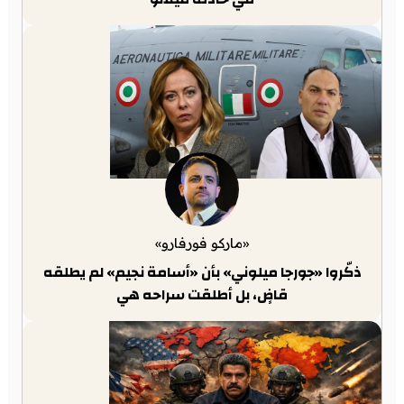
«ماركو فورفارو»
ذكّروا «جورجا ميلوني» بأن «أسامة نجيم» لم يطلقه
قاضٍ، بل أطلقت سراحه هي