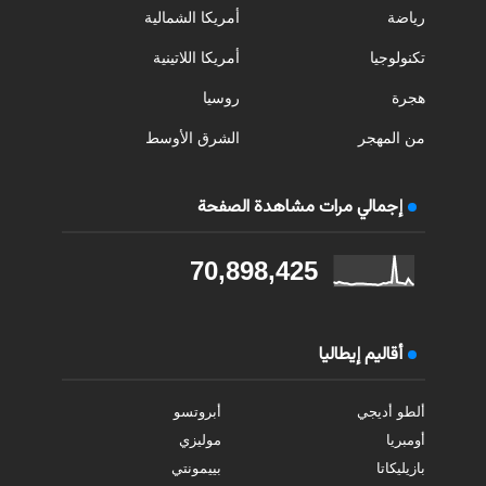
رياضة
أمريكا الشمالية
تكنولوجيا
أمريكا اللاتينية
هجرة
روسيا
من المهجر
الشرق الأوسط
إجمالي مرات مشاهدة الصفحة
70,898,425
أقاليم إيطاليا
ألطو أديجي
أبروتسو
أومبريا
موليزي
بازيليكاتا
بييمونتي