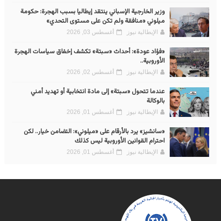
وزير الخارجية الإسباني ينتقد إيطاليا بسبب الهجرة: حكومة
ميلوني «منافقة ولم تكن على مستوى التحدي»
الإيطالية نيوز
أغسطس 03, 2026
«فؤاد عودة»: أحداث «سبتة» تكشف إخفاق سياسات الهجرة
الأوروبية..
الإيطالية نيوز
أغسطس 02, 2026
عندما تتحول «سبتة» إلى مادة انتخابية أو تهديد أمني
بالوكالة
الإيطالية نيوز
أغسطس 01, 2026
«سانشيز» يرد بالأرقام على «ميلوني»: التضامن خيار.. لكن
احترام القوانين الأوروبية ليس كذلك
الإيطالية نيوز
أغسطس 01, 2026