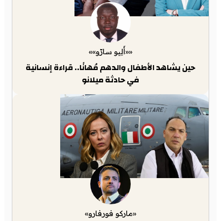
««أَلِيو سارّو»»
حين يشاهد الأطفال والدهم مُهانًا.. قراءة إنسانية
في حادثة ميلانو
«ماركو فورفارو»