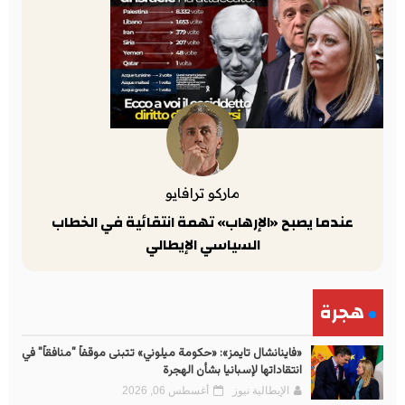
ماركو ترافايو
عندما يصبح «الإرهاب» تهمة انتقائية في الخطاب
السياسي الإيطالي
هجرة
«فاينانشال تايمز»: «حكومة ميلوني» تتبنى موقفاً "منافقاً" في
انتقاداتها لإسبانيا بشأن الهجرة
الإيطالية نيوز
أغسطس 06, 2026