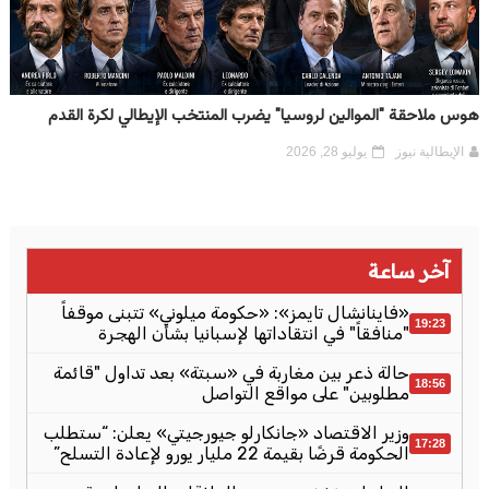
هوس ملاحقة "الموالين لروسيا" يضرب المنتخب الإيطالي لكرة القدم
الإيطالية نيوز
يوليو 28, 2026
آخر ساعة
«فاينانشال تايمز»: «حكومة ميلوني» تتبنى موقفاً
19:23
"منافقاً" في انتقاداتها لإسبانيا بشأن الهجرة
حالة ذعر بين مغاربة في «سبتة» بعد تداول "قائمة
18:56
مطلوبين" على مواقع التواصل
وزير الاقتصاد «جانكارلو جيورجيتي» يعلن: “ستطلب
17:28
الحكومة قرضًا بقيمة 22 مليار يورو لإعادة التسلح”