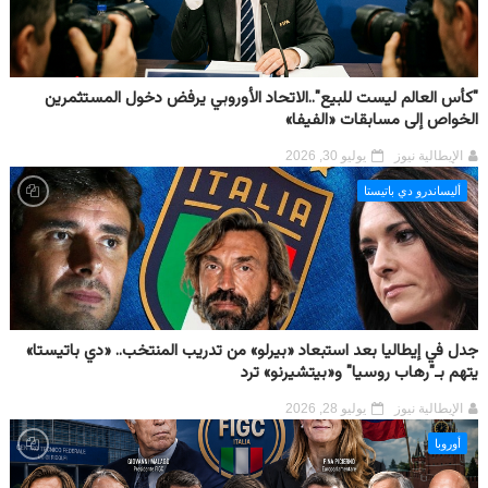
"كأس العالم ليست للبيع"..الاتحاد الأوروبي يرفض دخول المستثمرين
الخواص إلى مسابقات «الفيفا»
الإيطالية نيوز
يوليو 30, 2026
أليساندرو دي باتيستا
جدل في إيطاليا بعد استبعاد «بيرلو» من تدريب المنتخب.. «دي باتيستا»
يتهم بـ"رهاب روسيا" و«بيتشيرنو» ترد
الإيطالية نيوز
يوليو 28, 2026
أوروبا