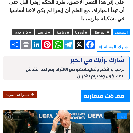
على إثر هذا التصر الأحمق، طرد الحكم إيفرا قبل حتى
أن تبدأ المباراة، مع العلم أن إيفرا لم يكن لاعبا أساسيا
في تشكيلة مارسيليا.
التصنيف
# البرتغال
# أوروبا
# رياضة
# فرنسا
# كرة قدم
S
P
L
P
W
T
X
F
h
r
i
i
h
e
a
شارك المقالة
a
i
n
n
a
l
c
r
n
k
t
t
e
e
شارك برأيك في الخبر
e
t
e
e
s
g
b
d
r
A
r
o
نرحب بآرائكم وتعليقاتكم، مع الالتزام بقواعد النقاش
I
e
p
a
o
المسؤول واحترام الآخرين.
n
s
p
m
k
t
مقالات متقاربة
قـــراءة المزيد
أوروبا