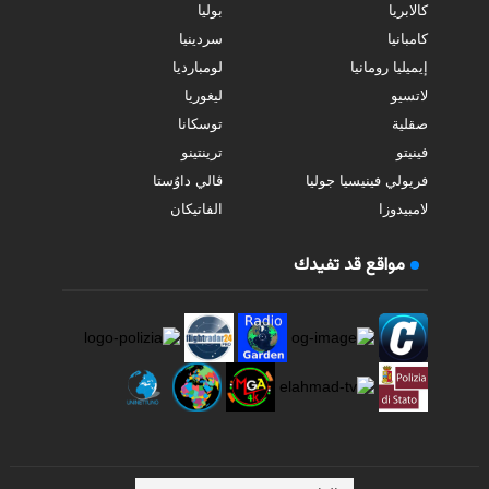
كالابريا
بوليا
كامبانيا
سردينيا
إيميليا رومانيا
لومبارديا
لاتسيو
ليغوريا
صقلية
توسكانا
فينيتو
ترينتينو
فريولي فينيسيا جوليا
ڤالي داوُستا
لامبيدوزا
الفاتيكان
مواقع قد تفيدك