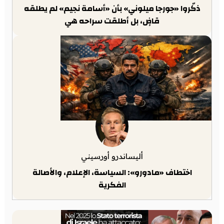
ذكّروا «جورجا ميلوني» بأن «أسامة نجيم» لم يطلقه
قاضٍ، بل أطلقت سراحه هي
أليساندرو أورسيني
اختطاف «مادورو»: السياسة، الإعلام، والأصالة
الفكرية