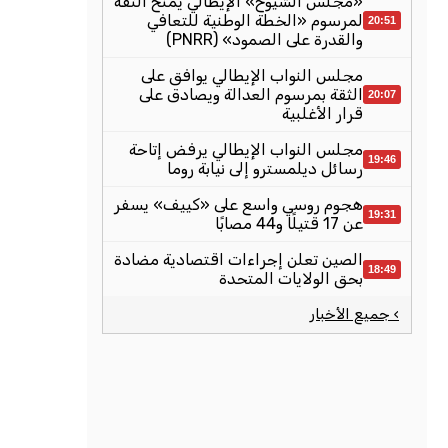
«مجلس الشيوخ» الإيطالي يمنح الثقة
لمرسوم «الخطة الوطنية للتعافي
20:51
والقدرة على الصمود» (PNRR)
مجلس النواب الإيطالي يوافق على
الثقة بمرسوم العدالة ويصادق على
20:07
قرار الأغلبية
مجلس النواب الإيطالي يرفض إتاحة
19:46
رسائل ديلمسترو إلى نيابة روما
هجوم روسي واسع على «كييف» يسفر
19:31
عن 17 قتيلًا و44 مصابًا
الصين تعلن إجراءات اقتصادية مضادة
18:49
بحق الولايات المتحدة
› جميع الأخبار