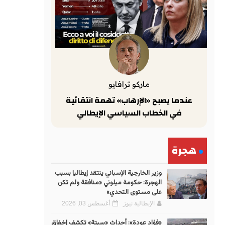
ماركو ترافايو
عندما يصبح «الإرهاب» تهمة انتقائية
في الخطاب السياسي الإيطالي
هجرة
وزير الخارجية الإسباني ينتقد إيطاليا بسبب
الهجرة: حكومة ميلوني «منافقة ولم تكن
على مستوى التحدي»
الإيطالية نيوز
أغسطس 03, 2026
«فؤاد عودة»: أحداث «سبتة» تكشف إخفاق