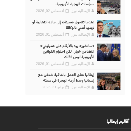
سياسات الهجرة الأوروبية..
الإيطالية نيوز
أغسطس 02, 2026
عندما تتحول «سبتة» إلى مادة انتخابية أو
تهديد أمني بالوكالة
الإيطالية نيوز
أغسطس 01, 2026
«سانشيز» يرد بالأرقام على «ميلوني»:
التضامن خيار.. لكن احترام القوانين
الأوروبية ليس كذلك
الإيطالية نيوز
أغسطس 01, 2026
إيطاليا تعلق العمل باتفاقية شنغن مع
إسبانيا وسط أزمة الهجرة في سبتة
الإيطالية نيوز
يوليو 31, 2026
أقاليم إيطاليا