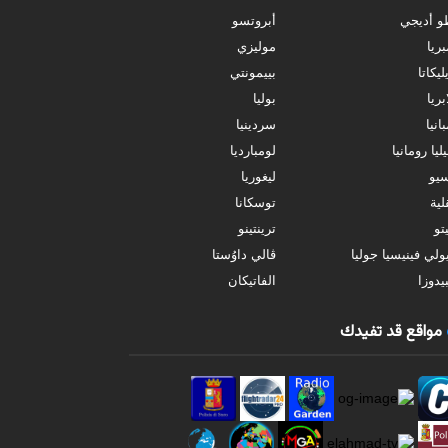
و أديجي
أبروتسو
بريا
موليزي
ليكاتا
بييمونتي
بريا
بوليا
انيا
سردينيا
ليا رومانيا
لومبارديا
سيو
ليغوريا
ية
توسكانا
تو
ترينتينو
ولي فينيسيا جوليا
ڤالي داوُستا
يدوزا
الفاتيكان
مواقع قد تفيدك