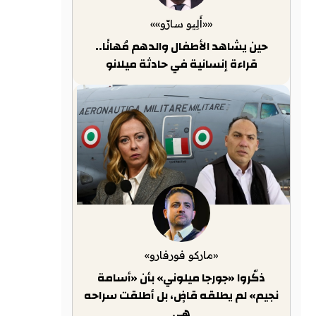
««أَلِيو سارّو»»
حين يشاهد الأطفال والدهم مُهانًا..
قراءة إنسانية في حادثة ميلانو
«ماركو فورفارو»
ذكّروا «جورجا ميلوني» بأن «أسامة
نجيم» لم يطلقه قاضٍ، بل أطلقت سراحه
هي