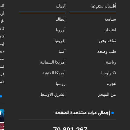
أقسام متنوعة
العالم
ألط
أوم
سياسة
إيطاليا
بازي
كالا
اقتصاد
أوروبا
كامب
ثقافة وفن
إفريقيا
إيمي
طب وصحة
آسيا
لات
صقل
رياضة
أمريكا الشمالية
فيني
تكنولوجيا
أمريكا اللاتينية
فري
لامب
هجرة
روسيا
من المهجر
الشرق الأوسط
إجمالي مرات مشاهدة الصفحة
70,891,267