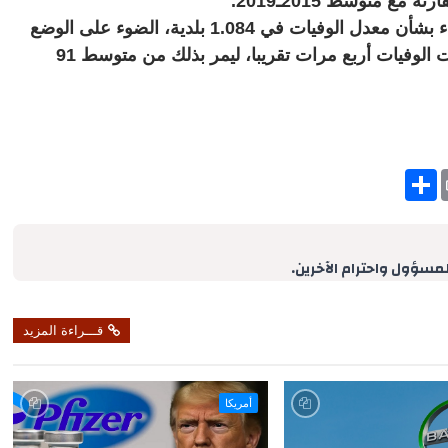
ع متوسط 2015ـ2019.
يسلط التحليل، الذي أجراه المعهد الوطني للإحصاء بشأن معدل الوفيات في 1.084 بلدية، الضوء على الوضع
في محافظة برغمو على نحو خاص، حيث تضاعفت الوفيات أربع مرات تقريبا، ليمر بذلك من متوسط 91
S
h
a
r
e
لمسؤول واحترام الآخرين.
قـــراءة المزيد
أمريكا