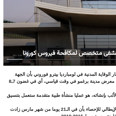
ستشفى متخصص لمكافحة فيروس كورونا
بعاء 1 أبريل 2020 ـ قال مستشار الوقاية المدنية في لومبارديا بيترو فوروني بأن الجهة
انتصرت أمام تحدي كبير، بإقامة مستشفى داخل معرض مدينة برغمو في وقت قياسي، أي في غضون 7ـ8
ألب بإنشائه، هو عمليا منشأة طبية متقدمة ستعمل بتنسيق
وتظهر البيانات الموضحة مذكرة المعهد الوطني الإيطالي للإحصاء بأن في الـ21 يوما من شهر مارس زادت