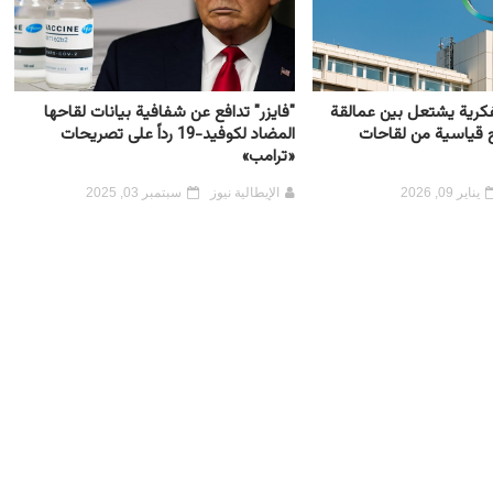
فكرية يشتعل بين عمالقة
"فايزر" تدافع عن شفافية بيانات لقاحها
اح قياسية من لقاحات
المضاد لكوفيد-19 رداً على تصريحات
«ترامب»
يناير 09, 2026
الإيطالية نيوز
سبتمبر 03, 2025