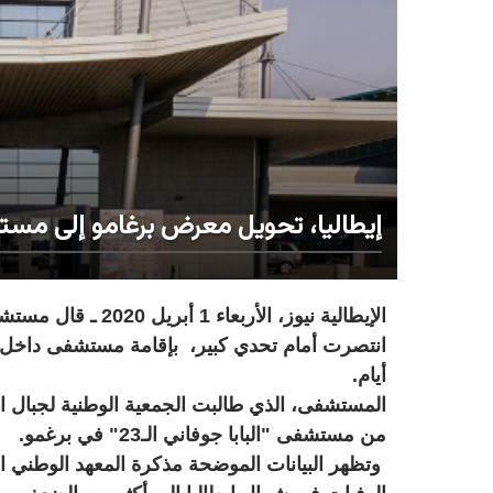
إيطاليا، تحويل معرض برغامو إلى م
الإيطالية نيوز، الأر
أيام.
المستشفى، الذي طالبت الجمعية الوطنية لجبال ال
من مستشفى "البابا جوفاني الـ23" في برغمو.