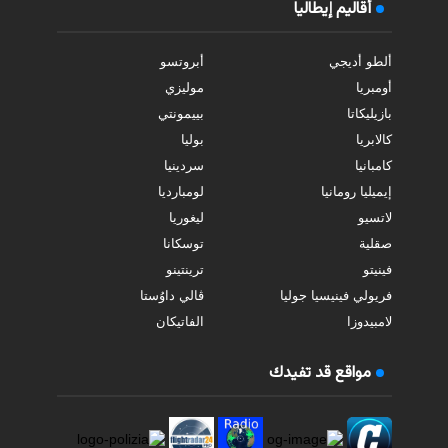
أقاليم إيطاليا
ألطو أديجي
أبروتسو
أومبريا
موليزي
بازيليكاتا
بييمونتي
كالابريا
بوليا
كامبانيا
سردينيا
إيميليا رومانيا
لومبارديا
لاتسيو
ليغوريا
صقلية
توسكانا
فينيتو
ترينتينو
فريولي فينيسيا جوليا
ڤالي داوُستا
لامبيدوزا
الفاتيكان
مواقع قد تفيدك