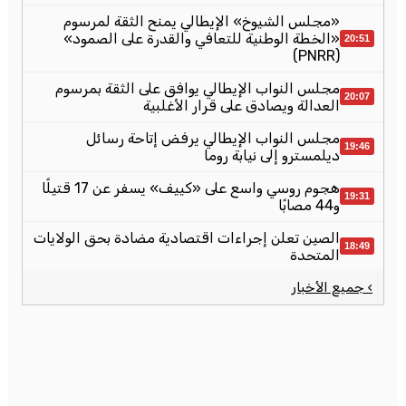
«مجلس الشيوخ» الإيطالي يمنح الثقة لمرسوم
«الخطة الوطنية للتعافي والقدرة على الصمود»
20:51
(PNRR)
مجلس النواب الإيطالي يوافق على الثقة بمرسوم
20:07
العدالة ويصادق على قرار الأغلبية
مجلس النواب الإيطالي يرفض إتاحة رسائل
19:46
ديلمسترو إلى نيابة روما
هجوم روسي واسع على «كييف» يسفر عن 17 قتيلًا
19:31
و44 مصابًا
الصين تعلن إجراءات اقتصادية مضادة بحق الولايات
18:49
المتحدة
› جميع الأخبار