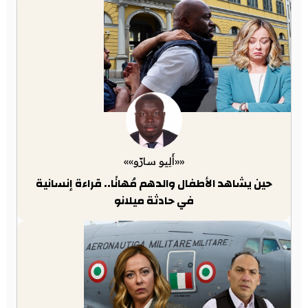
««أَلِيو سارّو»»
حين يشاهد الأطفال والدهم مُهانًا.. قراءة إنسانية
في حادثة ميلانو