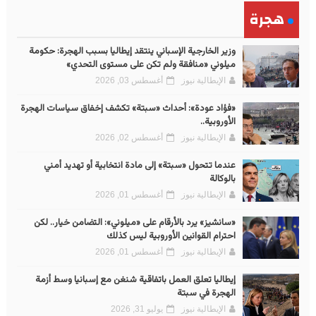
هجرة
وزير الخارجية الإسباني ينتقد إيطاليا بسبب الهجرة: حكومة
ميلوني «منافقة ولم تكن على مستوى التحدي»
الإيطالية نيوز
أغسطس 03, 2026
«فؤاد عودة»: أحداث «سبتة» تكشف إخفاق سياسات الهجرة
الأوروبية..
الإيطالية نيوز
أغسطس 02, 2026
عندما تتحول «سبتة» إلى مادة انتخابية أو تهديد أمني
بالوكالة
الإيطالية نيوز
أغسطس 01, 2026
«سانشيز» يرد بالأرقام على «ميلوني»: التضامن خيار.. لكن
احترام القوانين الأوروبية ليس كذلك
الإيطالية نيوز
أغسطس 01, 2026
إيطاليا تعلق العمل باتفاقية شنغن مع إسبانيا وسط أزمة
الهجرة في سبتة
الإيطالية نيوز
يوليو 31, 2026