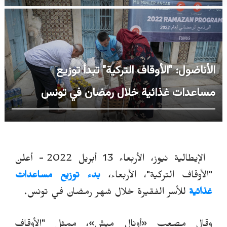
الأناضول: "الأوقاف التركية" تبدأ توزيع
مساعدات غذائية خلال رمضان في تونس
الإيطالية نيوز، الأربعاء 13 أبريل 2022 -
أعلن
"الأوقاف التركية"، الأربعاء،
بدء توزيع مساعدات
غذائية
للأسر الفقيرة خلال شهر رمضان في تونس.
وقال مصعب
«
أونال ميش
»
، ممثل "الأوقاف