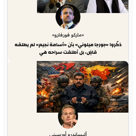
«ماركو فورفارو»
ذكّروا «جورجا ميلوني» بأن «أسامة نجيم» لم يطلقه
قاضٍ، بل أطلقت سراحه هي
أليساندرو أورسيني