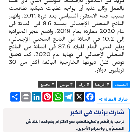
مزيد من التدهور للاقتصاد التونسي الذي كان هشًا
بالفعل وكان عليه أن يواجه عقبات هيكلية تفاقمت
بسبب عدم الاستقرار السياسي بعد ثورة 2011. وانهار
الناتج المحلي الإجمالي بنسبة 8.6 في المائة في
عام 2020 مقارنة بعام 2019، واتسع عجز الميزانية
إلى 10.2 في المائة من الناتج المحلي الإجمالي،
وبلغ الدين العام للبلاد 87.6 في المائة من الناتج
المحلي الإجمالي في نهاية عام 2020. كما تخنق
تونس ثقل ديونها الخارجية البالغة أكثر من 30
تريليون دولار.
التصنيف
# إفريقيا
# تركيا
# تونس
# مجتمع
S
P
L
P
W
T
X
F
h
r
i
i
h
e
a
شارك المقالة
a
i
n
n
a
l
c
r
n
k
t
t
e
e
شارك برأيك في الخبر
e
t
e
e
s
g
b
d
r
A
r
o
نرحب بآرائكم وتعليقاتكم، مع الالتزام بقواعد النقاش
I
e
p
a
o
المسؤول واحترام الآخرين.
n
s
p
m
k
t