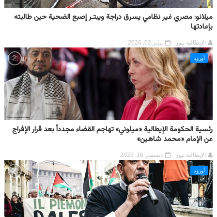
ميلانو: مصري غير نظامي يسرق دراجة ويبتـر إصبع الضحية حين طالبته
بإعادتها
الإيطالية نيوز
يناير 02, 2026
أوروبا
رئسية الحكومة الإيطالية «ميلوني» تهاجم القضاء مجدداً بعد قرار الإفراج
عن الإمام «محمد شاهين»
الإيطالية نيوز
ديسمبر 16, 2025
أوروبا