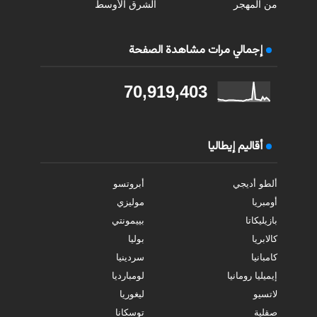
من المهجر
الشرق الأوسط
إجمالي مرات مشاهدة الصفحة
70,919,403
أقاليم إيطاليا
ألطو أديجي
أبروتسو
أومبريا
موليزي
بازيليكاتا
بييمونتي
كالابريا
بوليا
كامبانيا
سردينيا
إيميليا رومانيا
لومبارديا
لاتسيو
ليغوريا
صقلية
توسكانا