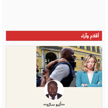
أقلام وآراء
««أَلِيو سارّو»»