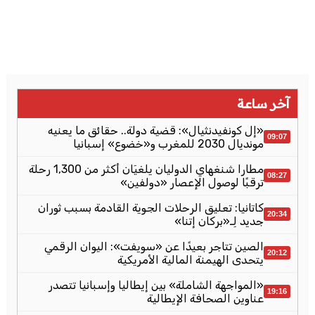
آخر ساعة
«إل كونفيدنثيال»: قضية دولة.. حقائق ما يعنيه
09:07
مونديال 2030 للمغرب و«خضوع» إسبانيا
مطارا شنغهاي الدوليان يلغيَان أكثر من 1,300 رحلة
08:27
ترقبًا لوصول الإعصار «دولفين»
كاتانيا: تعليق الرحلات الجوية القادمة بسبب ثوران
20:34
جديد لِـ«بركان إتنا»
الصين تتاجر بعيدًا عن «سويفت»: اليوان الرقمي
20:12
يتحدى الهيمنة المالية الأمريكية
«المواجهة الشاملة» بين إيطاليا وإسبانيا تتصدر
19:16
عناوين الصحافة الإيطالية