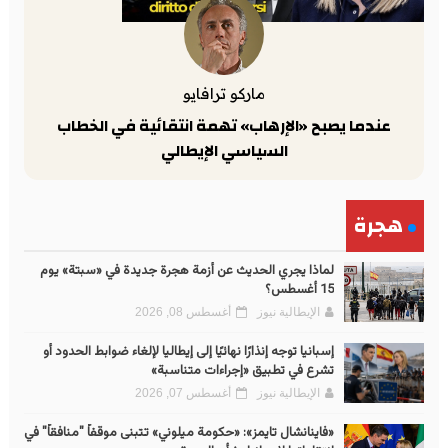
ماركو ترافايو
عندما يصبح «الإرهاب» تهمة انتقائية في الخطاب
السياسي الإيطالي
هجرة
لماذا يجري الحديث عن أزمة هجرة جديدة في «سبتة» يوم
15 أغسطس؟
الإيطالية نيوز
أغسطس 08, 2026
إسبانيا توجه إنذارًا نهائيًا إلى إيطاليا لإلغاء ضوابط الحدود أو
تشرع في تطبيق «إجراءات متناسبة»
الإيطالية نيوز
أغسطس 07, 2026
«فاينانشال تايمز»: «حكومة ميلوني» تتبنى موقفاً "منافقاً" في