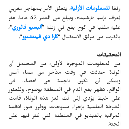
وفقا
للمعلومات الأولية
، يتعلق الأمر بـمهاجر مغربي
يُعرَف بإسم
«
رشيد
»
، ويبلغ من العمر 42 عاما. عثر
عليه ملقيا في كوخ يقع في زنقة "
أليسيو فالوري
"،
بالقرب من مرفق الاستقبال "
كازا دي فينتشنزو
".
التحقيقات
من المعلومات الموجزة الأولى، من المحتمل أن
الوفاة حدثت في وقت متأخر من مساء أمس
ويمكن أن تكون ناجمة عن اعتداء. في
الواقع،
تظهر
بقع الدم في المنطقة بوضوح.
وللعثور
على خيط يؤدي إلى فك لغز هذه الوفاة، قامت
الشرطة العلمية بإجراء مسوحات ووفرز صور أنظمة
المراقبة بالفيديو في المنطقة التي عُثر فيها على
الجثة.