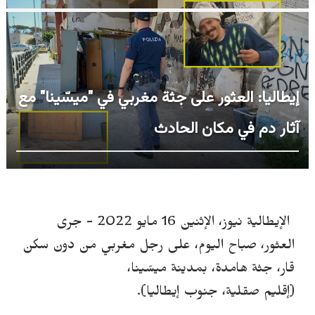
إيطاليا: العثور على جثة مغربي في "ميسّينا" مع
آثار دم في مكان الحادث
الإيطالية نيوز، الإثنين 16 مايو 2022 -
جرى
العثور، صباح اليوم، على رجل مغربي من دون سكن
قار، جثة هامدة، بمدينة ميسّينا،
(
إقليم
صقلية
،
جنوب إيطاليا).