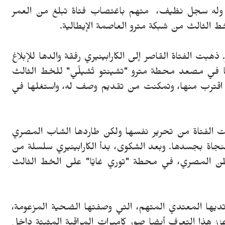
 وله سجل نظيف، متهم باغتصاب فتاة تبلغ من العمر
ذهبت الفتاة القاصر إلى الكارابينيري رفقة والدها للإبلاغ
 في مصعد محطة مترو "تشينتو تْشيلّي" للخط الثالث
قد اقترب منها، وتمكنت من تقديم وصف له، واستغلها في
 الفتاة من تحرير نفسها ولكن طاردها الشاب المصري
اة بجسدها. وبعد الشكوى، بدأ الكارابينيري سلسلة من
طن المصري، في محطة "توري غايّا" على الخط الثالث
ديها المعتدي المتهم، التي وصفتها الضحية المزعومة،
هذا التعرف أيضا صور كاميرات المراقبة المثبتة داخل