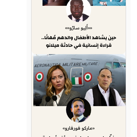
««أَلِيو سارّو»»
حين يشاهد الأطفال والدهم مُهانًا..
قراءة إنسانية في حادثة ميلانو
«ماركو فورفارو»