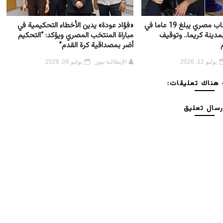
إيطاليا: مقتل شاب مصري يبلغ 19 عاما في
«فؤاد عودة» يدين الأخطاء التحكيمية في
ينة كريما.. وتوقيف
مباراة المنتخب المصري ويؤكد: “التحكيم
أضر بمصداقية كرة القدم”
يوليو 12, 2026
الإيطالية نيوز
يوليو 08, 2026
هناك تعليقات:
رسال تعليق