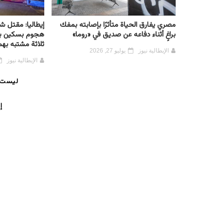
مصري يفارق الحياة متأثرًا بإصابته بمفك
براغٍ أثناء دفاعه عن صديق في «روما»
هجوم بسكين بمد
ثلاثة مشتبه بهم
الإيطالية نيوز
يوليو 27, 2026
الإيطالية نيوز
ليست 
إ