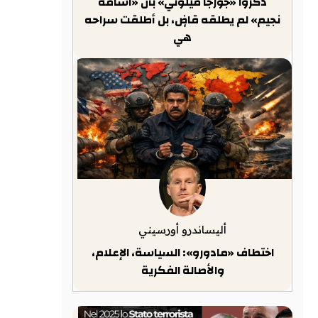
ذكّروا «جورجا ميلوني» بأن «أسامة
نجيم» لم يطلقه قاضٍ، بل أطلقت سراحه
هي
أليساندرو أورسيني
اختطاف «مادورو»: السياسة، الإعلام،
والأصالة الفكرية