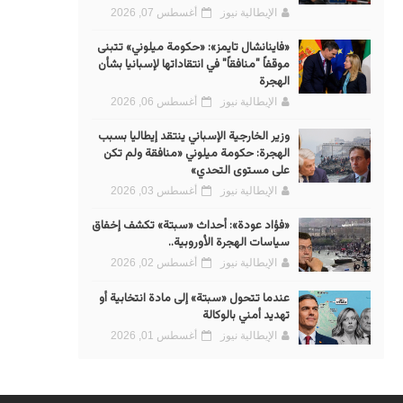
الإيطالية نيوز
أغسطس 07, 2026
«فاينانشال تايمز»: «حكومة ميلوني» تتبنى
موقفاً "منافقاً" في انتقاداتها لإسبانيا بشأن
الهجرة
الإيطالية نيوز
أغسطس 06, 2026
وزير الخارجية الإسباني ينتقد إيطاليا بسبب
الهجرة: حكومة ميلوني «منافقة ولم تكن
على مستوى التحدي»
الإيطالية نيوز
أغسطس 03, 2026
«فؤاد عودة»: أحداث «سبتة» تكشف إخفاق
سياسات الهجرة الأوروبية..
الإيطالية نيوز
أغسطس 02, 2026
عندما تتحول «سبتة» إلى مادة انتخابية أو
تهديد أمني بالوكالة
الإيطالية نيوز
أغسطس 01, 2026