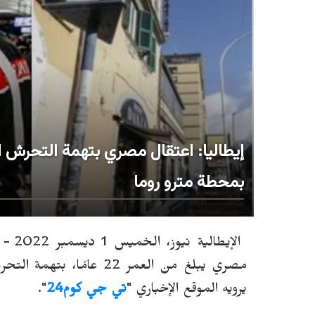
إيطاليا: اعتقال مصري بتهمة التحرش 
بمحطة مترو روما
الإي
مصري يبلغ من العمر 22 
يرويه الموقع الإخباري "
تي جي كوم24
".