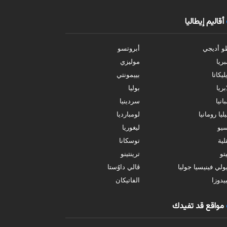
أقاليم إيطاليا
و أديجي
أبروتسو
بريا
موليزي
ليكاتا
بييمونتي
بريا
بوليا
انيا
سردينيا
ليا رومانيا
لومبارديا
سيو
ليغوريا
ية
توسكانا
تو
ترينتينو
ولي فينيسيا جوليا
ڤالي داوُستا
يدوزا
الفاتيكان
مواقع قد تفيدك