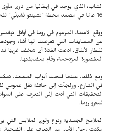
الشاب، الذي يوجد في إيطاليا من دون مأوى
16 عامًا في مصعد محطة "تشينتو تْشيلّي" للخط الثالث من شبكة مترو العاصمة الإيطالية.
ووقع الاعتداء المزعوم في روما في أوائل نوفمبر. 
عن المضايقات التي تعرضت لها أثناء وجودها
لقطار الأنفاق. ادعت الفتاة أن شخصًا غريبًا 
المقصورة المزدحمة، وقام بمضايقتها.
ومع ذلك، عندما فتحت أبواب المصعد، تمكنت
في الشارع، وولجأت إلى حافلة نقل عمومي للنج
التحقيقات التي أدت إلى التعرف على الموا
لمترو روما.
الملامح الجسدية ونوع ولون الملابس التي يرت
مكنت رجال الأمن من التعرف على الضحية. عزز 