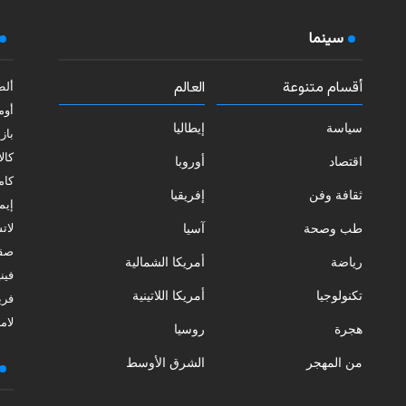
سينما
أقسام متنوعة
العالم
ألط
أوم
سياسة
إيطاليا
بازي
كالا
اقتصاد
أوروبا
كامب
ثقافة وفن
إفريقيا
إيمي
طب وصحة
آسيا
لات
صقل
رياضة
أمريكا الشمالية
فيني
تكنولوجيا
أمريكا اللاتينية
فري
لامب
هجرة
روسيا
من المهجر
الشرق الأوسط