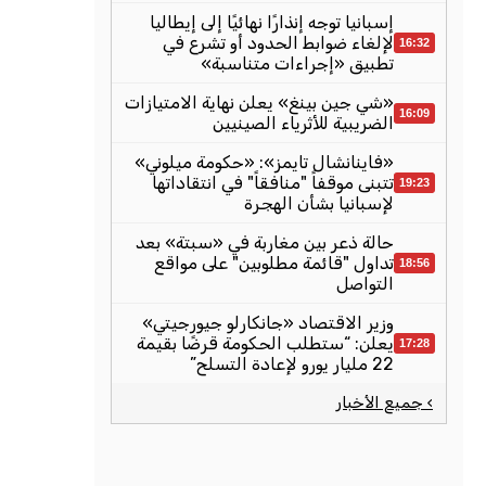
إسبانيا توجه إنذارًا نهائيًا إلى إيطاليا
لإلغاء ضوابط الحدود أو تشرع في
16:32
تطبيق «إجراءات متناسبة»
«شي جين بينغ» يعلن نهاية الامتيازات
16:09
الضريبية للأثرياء الصينيين
«فاينانشال تايمز»: «حكومة ميلوني»
تتبنى موقفاً "منافقاً" في انتقاداتها
19:23
لإسبانيا بشأن الهجرة
حالة ذعر بين مغاربة في «سبتة» بعد
تداول "قائمة مطلوبين" على مواقع
18:56
التواصل
وزير الاقتصاد «جانكارلو جيورجيتي»
يعلن: “ستطلب الحكومة قرضًا بقيمة
17:28
22 مليار يورو لإعادة التسلح”
› جميع الأخبار