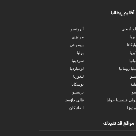
أقاليم إيطاليا
و أديجي
أبروتسو
بريا
موليزي
ليكاتا
بييمونتي
بريا
بوليا
انيا
سردينيا
ليا رومانيا
لومبارديا
سيو
ليغوريا
ية
توسكانا
تو
ترينتينو
ولي فينيسيا جوليا
ڤالي داوُستا
يدوزا
الفاتيكان
مواقع قد تفيدك