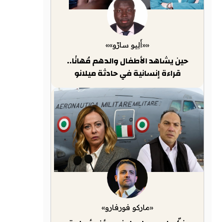
««أَلِيو سارّو»»
حين يشاهد الأطفال والدهم مُهانًا..
قراءة إنسانية في حادثة ميلانو
«ماركو فورفارو»