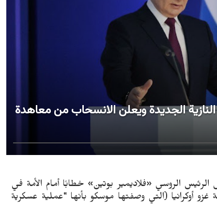
لنازية الجديدة ويعلن الانسحاب من معاهدة
يوز، الأربعاء 22 فبراير 2023 - ألقى الرئيس الروسي «فلاديمير بوتين» خطابًا أمام الأمة في
 غزو أوكرانيا (التي وصفتها موسكو بأنها "عملية عسكرية