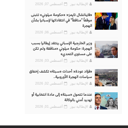
الإيطالية نيوز
أغسطس 07, 2026
«فاينانشال تايمز»: «حكومة ميلوني» تتبنى
موقفاً "منافقاً" في انتقاداتها لإسبانيا بشأن
الهجرة
الإيطالية نيوز
أغسطس 06, 2026
وزير الخارجية الإسباني ينتقد إيطاليا بسبب
الهجرة: حكومة ميلوني «منافقة ولم تكن
على مستوى التحدي»
الإيطالية نيوز
أغسطس 03, 2026
«فؤاد عودة»: أحداث «سبتة» تكشف إخفاق
سياسات الهجرة الأوروبية..
الإيطالية نيوز
أغسطس 02, 2026
عندما تتحول «سبتة» إلى مادة انتخابية أو
تهديد أمني بالوكالة
الإيطالية نيوز
أغسطس 01, 2026