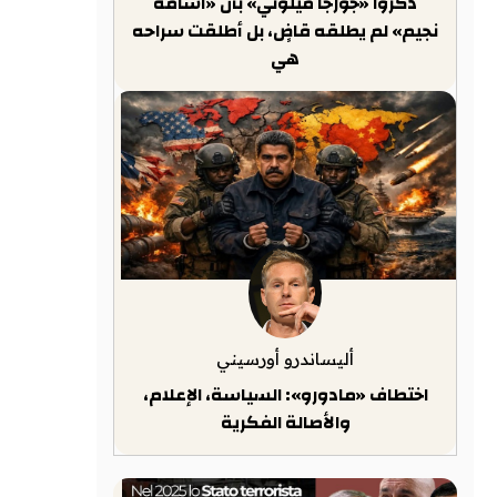
ذكّروا «جورجا ميلوني» بأن «أسامة
نجيم» لم يطلقه قاضٍ، بل أطلقت سراحه
هي
أليساندرو أورسيني
اختطاف «مادورو»: السياسة، الإعلام،
والأصالة الفكرية