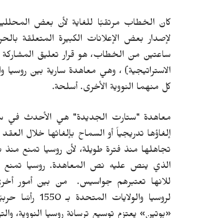
كان الخطاب مرتقبًا للغاية لأن بعض المحللي
لإصدار بعض الإعلانات الكبيرة المتعلقة بالح
ساعتين من الخطاب، هو قرار تعليق المشاركة
كل منهما النووية الأخرى. أسلحة.
معاهدة "ستارت الجديدة" هي الأحدث في سلس
إلغاؤها تدريجياً أو السماح بإلغائها خلال العق
تجاهلها منذ فترة طويلة، لأن روسيا تمنع منذ ب
الذي ينص عليه نص المعاهدة. روسيا تمنع 
للانها تعتبرهم جواسيس.
من بين أمور أخرى،
لروسيا والولايات المتحدة بـ 1550 رأسًا حربيًا لكل منهما:
«بوتين» يعتزم توسيع ترسانة روسيا النووية، والت