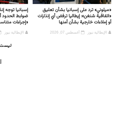
«ميلوني» ترد على إسبانيا بشأن تعليق
إسبانيا توجه إنذار
«اتفاقية شنغن»: إيطاليا ترفض أي إنذارات
ضوابط الحدود أ
أو إملاءات خارجية بشأن أمنها
«إجراءات متناسب
الإيطالية نيوز
أغسطس 07, 2026
الإيطالية نيوز
ليست 
إ