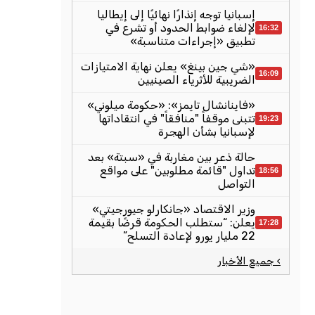
إسبانيا توجه إنذارًا نهائيًا إلى إيطاليا
لإلغاء ضوابط الحدود أو تشرع في
16:32
تطبيق «إجراءات متناسبة»
«شي جين بينغ» يعلن نهاية الامتيازات
16:09
الضريبية للأثرياء الصينيين
«فاينانشال تايمز»: «حكومة ميلوني»
تتبنى موقفاً "منافقاً" في انتقاداتها
19:23
لإسبانيا بشأن الهجرة
حالة ذعر بين مغاربة في «سبتة» بعد
تداول "قائمة مطلوبين" على مواقع
18:56
التواصل
وزير الاقتصاد «جانكارلو جيورجيتي»
يعلن: “ستطلب الحكومة قرضًا بقيمة
17:28
22 مليار يورو لإعادة التسلح”
› جميع الأخبار