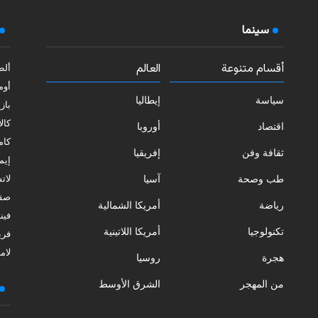
سينما
أقسام متنوعة
العالم
ألط
أوم
سياسة
إيطاليا
بازي
كالا
اقتصاد
أوروبا
كامب
ثقافة وفن
إفريقيا
إيمي
طب وصحة
آسيا
لات
صقل
رياضة
أمريكا الشمالية
فيني
تكنولوجيا
أمريكا اللاتينية
فري
لامب
هجرة
روسيا
من المهجر
الشرق الأوسط