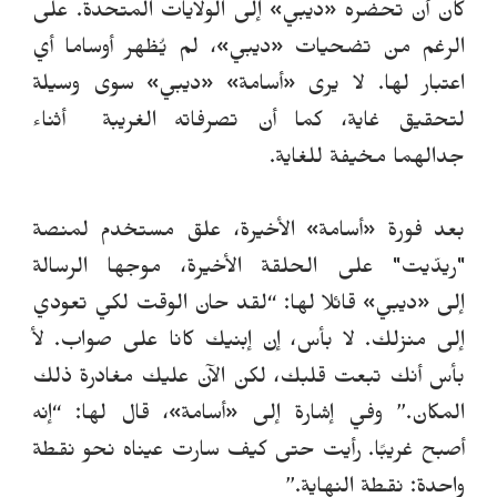
كان أن تحضره
«
ديبي
»
إلى الولايات المتحدة.
على
الرغم من تضحيات
«
ديبي
»
، لم يُظهر أوساما أي
اعتبار لها.
لا يرى
«
أسامة
»
«
ديبي
»
سوى
وسيلة
لتحقيق غاية، كما أن تصرفاته الغريبة
أثناء
جدالهما
مخيفة للغاية.
بعد فورة
«
أسامة
»
الأخيرة
،
علق
مستخدم لمنصة
"ريدّيت" على الحلقة الأخيرة، موجها الرسالة
إلى
«
ديبي
»
قائلا لها:
“
لقد حان الوقت لكي تعودي
إلى منزلك. لا بأس، إن إبنيك كانا على صواب. لأ
بأس أنك تبعت قلبك، لكن الآن عليك مغادرة ذلك
المكان.
”
وفي إشارة إلى
«
أسامة
»
، قال لها:
“
إنه
أصبح غريبًا. رأيت حتى كيف سارت عيناه نحو نقطة
واحدة: نقطة النهاية.
”