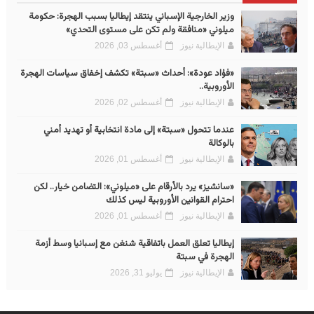
وزير الخارجية الإسباني ينتقد إيطاليا بسبب الهجرة: حكومة
ميلوني «منافقة ولم تكن على مستوى التحدي»
الإيطالية نيوز
أغسطس 03, 2026
«فؤاد عودة»: أحداث «سبتة» تكشف إخفاق سياسات الهجرة
الأوروبية..
الإيطالية نيوز
أغسطس 02, 2026
عندما تتحول «سبتة» إلى مادة انتخابية أو تهديد أمني
بالوكالة
الإيطالية نيوز
أغسطس 01, 2026
«سانشيز» يرد بالأرقام على «ميلوني»: التضامن خيار.. لكن
احترام القوانين الأوروبية ليس كذلك
الإيطالية نيوز
أغسطس 01, 2026
إيطاليا تعلق العمل باتفاقية شنغن مع إسبانيا وسط أزمة
الهجرة في سبتة
الإيطالية نيوز
يوليو 31, 2026