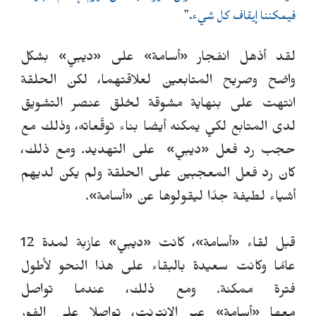
فيمكننا إيقاف
كل شيء
.
”
لقد أذهل انفجار
«
أسامة
»
على
«
ديبي
»
بشكل
واضح
وصريح المتابعين لعلاقتهما
، لكن الحلقة
انتهت على بنهاية مشوقة لخلق عنصر التشويق
لدى المتابع لكي يمكنه أيضا بناء توقّعاته، وذلك مع
حجب رد فعل
«
ديبي
»
على التهديد. ومع ذلك،
كان رد فعل المعجبين على الحلقة ولم يكن لديهم
أشياء لطيفة جدًا ليقولوها عن
«
أسامة
»
.
قبل لقاء
«
أسامة»
، كانت
«
ديبي
»
عازبة لمدة 12
عامًا وكانت سعيدة بالبقاء على هذا النحو لأطول
فترة ممكنة.
ومع ذلك، عندما تواصل
معها
«
أسامة
»
عبر الإنترنت، تواصلا على الفور