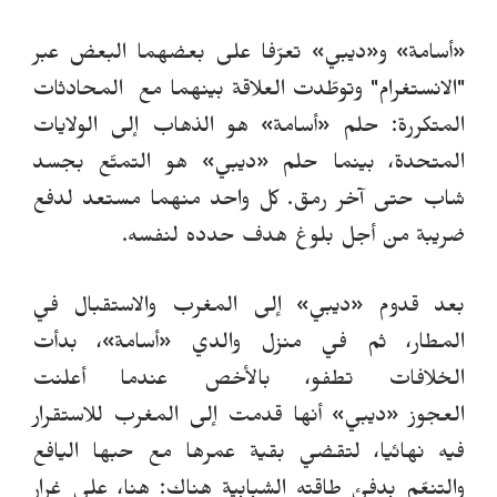
«أسامة» و«ديبي» تعرّفا على بعضهما البعض عبر
"الانستغرام" وتوطّدت العلاقة بينهما مع المحادثات
المتكررة: حلم
«
أسامة» هو الذهاب إلى الولايات
المتحدة، بينما حلم
«
ديبي
»
هو التمتّع بجسد
شاب حتى آخر رمق. كل واحد منهما مستعد لدفع
ضريبة من أجل بلوغ هدف حدده لنفسه.
بعد قدوم
«
ديبي» إلى المغرب والاستقبال في
المطار، ثم في منزل والدي
«
أسامة»، بدأت
الخلافات تطفو، بالأخص عندما أعلنت
العجوز
«
ديبي» أنها قدمت إلى المغرب للاستقرار
فيه نهائيا، لتقضي بقية عمرها مع حبها اليافع
والتنعّم بدفئ طاقته الشبابية هناك: هنا، على غرار