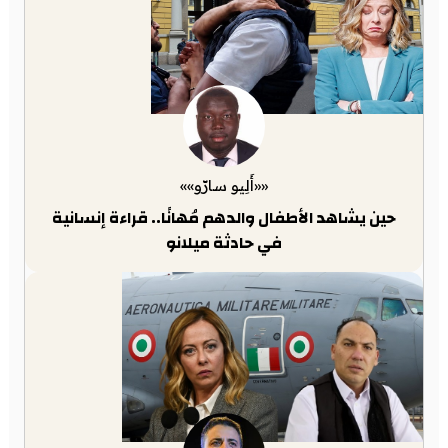
««أَلِيو سارّو»»
حين يشاهد الأطفال والدهم مُهانًا.. قراءة إنسانية
في حادثة ميلانو