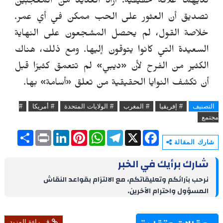
لديهم
ا
علاقةً حقيقيةً. أراد العديد من المعجبين
تصديق أن العثور على الحب ممكن في أي عمر.
خلاصة القول، لم يحصل المشجعون على النهاية
السعيدة التي كانوا يتوقون إليها. ومع ذلك، هناك
الكثير من الفرح لأن
«
ديبي
»
لم تتعمق كثيرًا قبل
أن تكشف النوايا الحقيقية من تعلق
«
أسامة
»
بها
.
التصنيف
# إفريقيا
# المغرب
# الولايات المتحدة
# أمريكا
#
مجتمع
S
P
L
P
W
T
X
F
h
r
i
i
h
e
a
شارك المقالة
a
i
n
n
a
l
c
r
n
k
t
t
e
e
شارك برأيك في الخبر
e
t
e
e
s
g
b
d
r
A
r
o
نرحب بآرائكم وتعليقاتكم، مع الالتزام بقواعد النقاش
I
e
p
a
o
المسؤول واحترام الآخرين.
n
s
p
m
k
t
قـــراءة المزيد