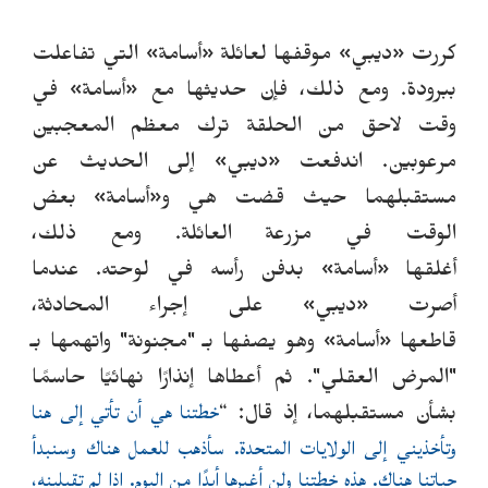
كررت
«
ديبي
»
موقفها لعائلة
«
أسامة
»
التي تفاعلت
ببرود
ة
.
ومع ذلك، فإن حديثها مع
«
أسامة
»
في
وقت لاحق من الحلقة ترك معظم المعجبين
مرعوبين.
ا
ن
دفعت
«
ديبي
»
إلى
ا
لحديث عن
مستقبلهما حيث قضت هي و
«
أسامة
»
بعض
الوقت في مزرعة العائلة.
ومع ذلك،
أغلقها
«
أسامة
»
بدفن رأسه في لوحته.
عندما
أصرت
«
ديبي
»
على إجراء المحادثة،
قاطعها
«
أسامة
» وهو ي
صفها بـ "مجنونة" واتهمها بـ
"المرض العقلي".
ثم أعطاها إنذارًا نهائيًا حاسمًا
“
خطتنا هي أن تأتي إلى هنا
بشأن مستقبلهم
ا، إذ قال:
وتأخذ
ي
ني إلى الولايات المتحدة. سأذهب للعمل هناك وسنبدأ
حياتنا هناك. هذه خطتنا ولن أغيرها أبدًا من اليوم. إذا لم تقبل
ي
ن
ه،