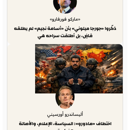
«ماركو فورفارو»
ذكّروا «جورجا ميلوني» بأن «أسامة نجيم» لم يطلقه
قاضٍ، بل أطلقت سراحه هي
أليساندرو أورسيني
اختطاف «مادورو»: السياسة، الإعلام، والأصالة