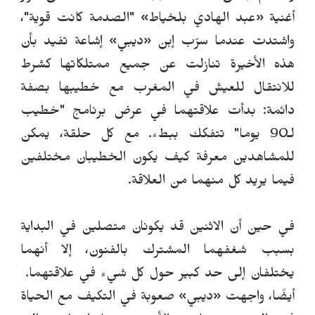
أغنية
«
عبد الهادي بلخياط» "الصدمة كانت قوية"،
واشتدت عندما سرّب إبن
«
ديبي» إشاعة تفيد بأن
هذه الأخيرة تنازلت عن جميع ممتلكاتها كشرط
للانتقال للعيش في المغرب مع خطيبها بصفة
دائمة: بدأت علاقتهم
ا
في عرض
برنامج "خطيب
لـ90 يوما"
تتفكك ببطء. مع كل حلقة، يمكن
للمشاهدين معرفة كيف يكون الخطيبان مختلفين
فيما يريد كل منهما من العلاقة.
في حين أن الاثنين قد يكونان متصلين في البداية
بسبب شغفهما المشترك بالفنون، إلا أنهما
يختلفان إلى حد كبير حول كل شيء في علاقتهما.
أيضًا، واجهت
«
ديبي
»
صعوبة في التكيف مع الحياة