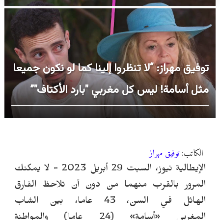
توفيق مهراز: “لا تنظروا إلينا كما لو نكون جميعا
مثل أسامة! ليس كل مغربي "بارد الأكتاف"”
الكاتب:
توفيق مهراز
الإيطالية نيوز، السبت 29 أبريل 2023 -
لا يمكنك
المرور بالقرب منهما من دون أ
ن
تلاحظ الفارق
الهائل في السن، 43 عاما، بين الشاب
المغربي
«
أسامة» (24 عاما) والمواطنة