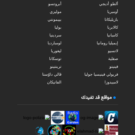
ألطو أديجي
أبروتسو
أومبريا
موليزي
بازيليكاتا
بييمونتي
كالابريا
بوليا
كامبانيا
سردينيا
إيميليا رومانيا
لومبارديا
لاتسيو
ليغوريا
صقلية
توسكانا
فينيتو
ترينتينو
فريولي فينيسيا جوليا
ڤالي داوُستا
لامبيدوزا
الفاتيكان
مواقع قد تفيدك