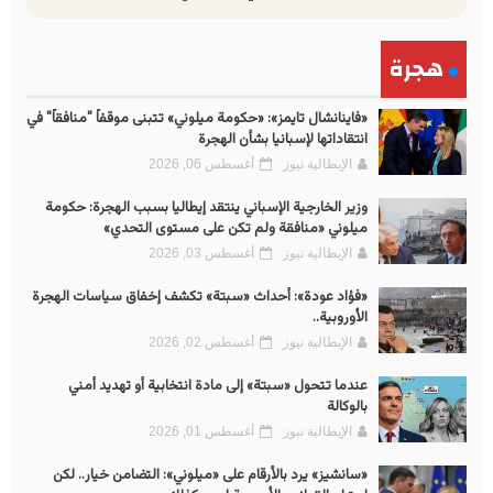
هجرة
«فاينانشال تايمز»: «حكومة ميلوني» تتبنى موقفاً "منافقاً" في
انتقاداتها لإسبانيا بشأن الهجرة
الإيطالية نيوز
أغسطس 06, 2026
وزير الخارجية الإسباني ينتقد إيطاليا بسبب الهجرة: حكومة
ميلوني «منافقة ولم تكن على مستوى التحدي»
الإيطالية نيوز
أغسطس 03, 2026
«فؤاد عودة»: أحداث «سبتة» تكشف إخفاق سياسات الهجرة
الأوروبية..
الإيطالية نيوز
أغسطس 02, 2026
عندما تتحول «سبتة» إلى مادة انتخابية أو تهديد أمني
بالوكالة
الإيطالية نيوز
أغسطس 01, 2026
«سانشيز» يرد بالأرقام على «ميلوني»: التضامن خيار.. لكن