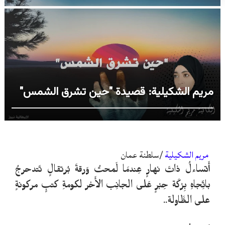
مريم الشكيلية: قصيدة "حين تشرق الشمس"
مريم الشكيلية
/سلطنة عمان
أَتساءلُ ذاتَ نهارٍ عِندمَا لَمحتُ وَرقةَ بُرتقالٍ تَتدحرجُ
باتِّجاهِ بِرْكَة حِبْرٍ عَلى الجانِب الأَخر لكومةِ كتبٍ مركونةٍ
على الطَّاولة..