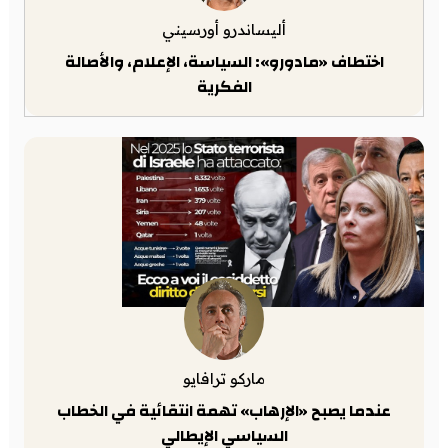
أليساندرو أورسيني
اختطاف «مادورو»: السياسة، الإعلام، والأصالة
الفكرية
ماركو ترافايو
عندما يصبح «الإرهاب» تهمة انتقائية في الخطاب
السياسي الإيطالي