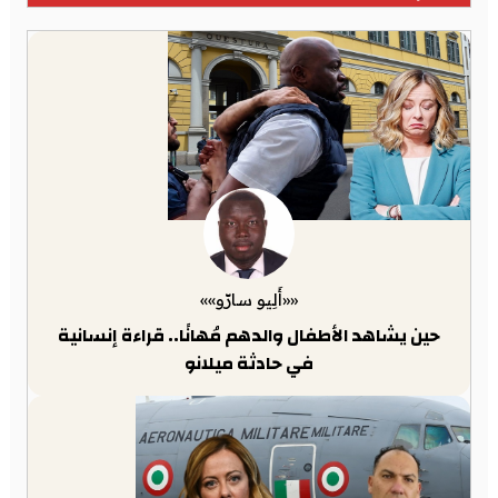
««أَلِيو سارّو»»
حين يشاهد الأطفال والدهم مُهانًا.. قراءة إنسانية
في حادثة ميلانو