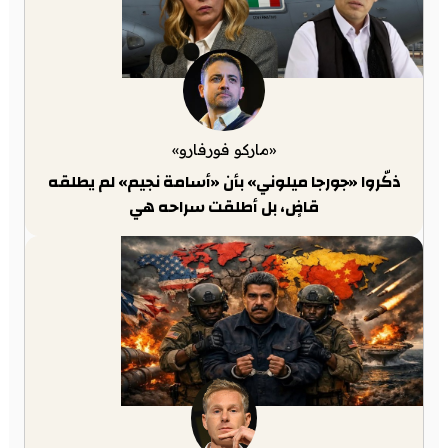
«ماركو فورفارو»
ذكّروا «جورجا ميلوني» بأن «أسامة نجيم» لم يطلقه
قاضٍ، بل أطلقت سراحه هي