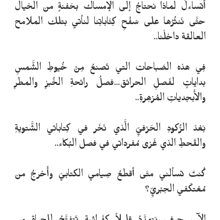
أتساءلُ لماذا نحتاجُ إلى الإمساك بحَفنةٍ من الخيال
حتَّى نَنثُرُها على سَفْحِ كِتَاباتِنا لنأتي بتلك الملامح
العالقة داخلَنا..
فِي هذه الصَباحات التي تَصنعُ مِنْ خُيوطِ الشَّمسِ
بداياتٍ لفَصلِ الحرائق...فصلُ رائحةِ الخُبزِ والمطرِ
والأَبجدياتِ المُزهِرةِ..
بَعْدَ الرُّكودِ الحَرْفيِّ الَّذي نَخَر في كِتاباتي الشَّتويةِ
والقَحطِ الذي غَزى مُفرداتي في فصل البُكاء..
كُنتَ تسألني متَى أقطعُ صِيامي الكتابيَ وأَخرجُ من
مُعْتكَفي الحِبْريِّ؟