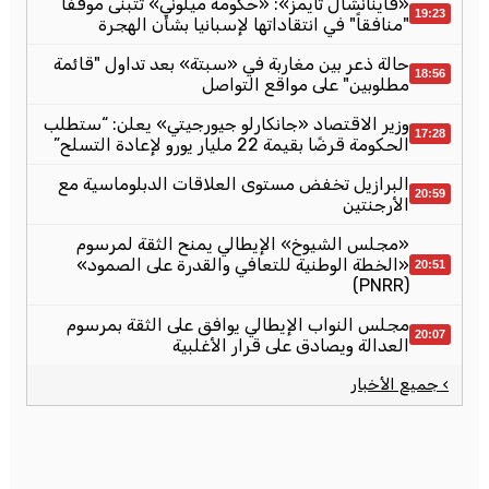
«فاينانشال تايمز»: «حكومة ميلوني» تتبنى موقفاً
19:23
"منافقاً" في انتقاداتها لإسبانيا بشأن الهجرة
حالة ذعر بين مغاربة في «سبتة» بعد تداول "قائمة
18:56
مطلوبين" على مواقع التواصل
وزير الاقتصاد «جانكارلو جيورجيتي» يعلن: “ستطلب
17:28
الحكومة قرضًا بقيمة 22 مليار يورو لإعادة التسلح”
البرازيل تخفض مستوى العلاقات الدبلوماسية مع
20:59
الأرجنتين
«مجلس الشيوخ» الإيطالي يمنح الثقة لمرسوم
«الخطة الوطنية للتعافي والقدرة على الصمود»
20:51
(PNRR)
مجلس النواب الإيطالي يوافق على الثقة بمرسوم
20:07
العدالة ويصادق على قرار الأغلبية
› جميع الأخبار