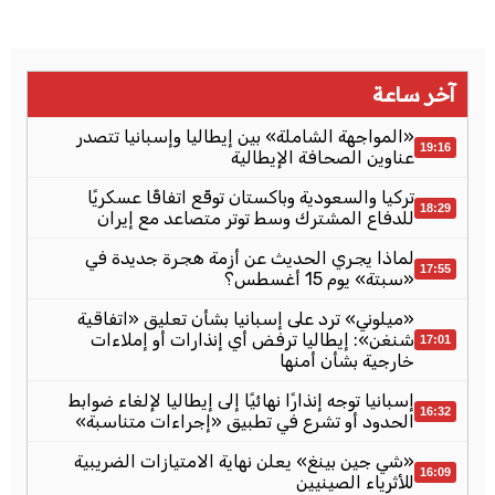
آخر ساعة
«المواجهة الشاملة» بين إيطاليا وإسبانيا تتصدر
19:16
عناوين الصحافة الإيطالية
تركيا والسعودية وباكستان توقّع اتفاقًا عسكريًا
18:29
للدفاع المشترك وسط توتر متصاعد مع إيران
لماذا يجري الحديث عن أزمة هجرة جديدة في
17:55
«سبتة» يوم 15 أغسطس؟
«ميلوني» ترد على إسبانيا بشأن تعليق «اتفاقية
شنغن»: إيطاليا ترفض أي إنذارات أو إملاءات
17:01
خارجية بشأن أمنها
إسبانيا توجه إنذارًا نهائيًا إلى إيطاليا لإلغاء ضوابط
16:32
الحدود أو تشرع في تطبيق «إجراءات متناسبة»
«شي جين بينغ» يعلن نهاية الامتيازات الضريبية
16:09
للأثرياء الصينيين