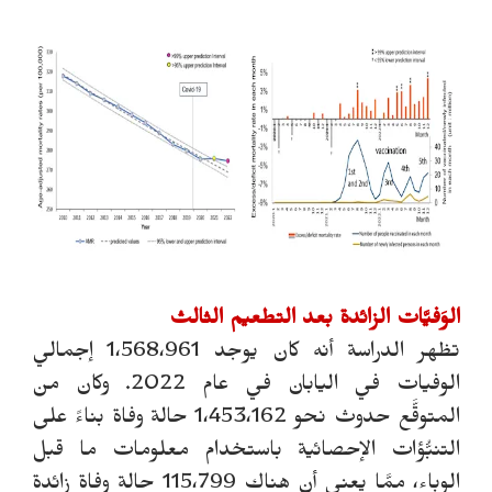
الوَفيَّات الزائدة بعد التطعيم الثالث
تظهر الدراسة أنه كان يوجد 1،568،961 إجمالي
الوفيات في اليابان في عام 2022. وكان من
المتوقَّع حدوث نحو 1،453،162 حالة وفاة بناءً على
التنبُّؤات الإحصائية باستخدام معلومات ما قبل
الوباء، ممَّا يعني أن هناك 115،799 حالة وفاة زائدة