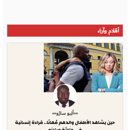
أقلام وآراء
««أَلِيو سارّو»»
حين يشاهد الأطفال والدهم مُهانًا.. قراءة إنسانية
في حادثة ميلانو