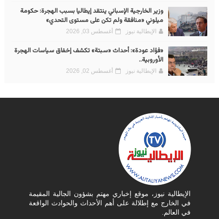
وزير الخارجية الإسباني ينتقد إيطاليا بسبب الهجرة: حكومة
ميلوني «منافقة ولم تكن على مستوى التحدي»
الإيطالية نيوز
أغسطس 03, 2026
«فؤاد عودة»: أحداث «سبتة» تكشف إخفاق سياسات الهجرة
الأوروبية..
الإيطالية نيوز
أغسطس 02, 2026
الإيطالية نيوز، موقع إخباري مهتم بشؤون الجالية المقيمة
في الخارج مع إطلالة على أهم الأحداث والحوادث الواقعة
في العالم.