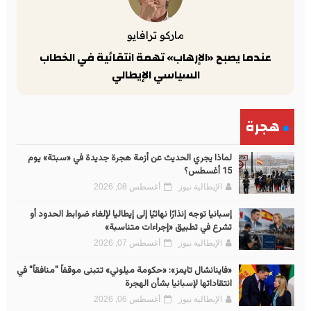
ماركو ترافايو
عندما يصبح «الإرهاب» تهمة انتقائية في الخطاب
السياسي الإيطالي
هجرة
لماذا يجري الحديث عن أزمة هجرة جديدة في «سبتة» يوم
15 أغسطس؟
الإيطالية نيوز
أغسطس 08, 2026
إسبانيا توجه إنذارًا نهائيًا إلى إيطاليا لإلغاء ضوابط الحدود أو
تشرع في تطبيق «إجراءات متناسبة»
الإيطالية نيوز
أغسطس 07, 2026
«فاينانشال تايمز»: «حكومة ميلوني» تتبنى موقفاً "منافقاً" في
انتقاداتها لإسبانيا بشأن الهجرة
الإيطالية نيوز
أغسطس 06, 2026