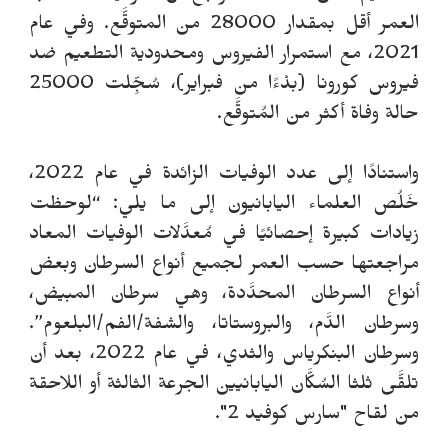
العمر أقل بمقدار 28000 من المتوقَّع. وفي عام
2021، مع استمرار الفيروس ومحدودية التطعيم ضد
فيروس كورونا (بدْءًا من فبراير)، سُجِّلت 25000
حالة وفاة أكثر من المُتوقَّع.
واستنادًا إلى عدد الوفيات الزائدة في عام 2022،
خَلُص العلماء اليابانيون إلى ما يلي: “لوحظت
زيادات كبيرة إحصائيًا في مُعدَّلات الوفيات المعاد
مراجعتها حسب العمر لجميع أنواع السرطان وبعض
أنواع السرطان المحدَّدة، وهي سرطان المبيض،
وسرطان الدَّم، والبروستاتا، والشفة/الفم/البلعوم”.
وسرطان البنكرياس والثدي، في عام 2022، بعد أن
تلقَّى ثلثا السُكَّان اليابانيين الجرعة الثالثة أو اللاحقة
من لقاح "سارس كوفيد 2".