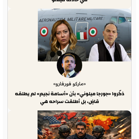
«ماركو فورفارو»
ذكّروا «جورجا ميلوني» بأن «أسامة نجيم» لم يطلقه
قاضٍ، بل أطلقت سراحه هي