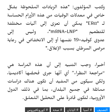
وكتب
المؤلفون
: "هذه الزيادات الملحوظة بشكل
خاص في معدلات الوفيات من هذه الأورام الحساسة
لـ "ERα" يمكن أن تعزى إلى آليات مختلفة
للتطعيم "mRNA-LNP"، وليس إلى
عدوى
كوفيد
-19 نفسها أو إلى الانخفاض في رعاية
مرضى السرطان بسبب الإغلاق
.
"
أخيرا، وجب التنبيه إلى أن هذه الدراسة هي
“مراجعة النظراء” أي أنَّها جرى فَحصُها أكاديميًا،
ولكن سيكون من المفيد أن تكون هناك دراسات
مماثلة في جميع البلدان، بما في ذلك الدول
الأوروبية، لتكون قادرةً على التحليل المُعمَّق.
التصنيف
# آسيا
# اليابان
# صحة
# كورونافيروس