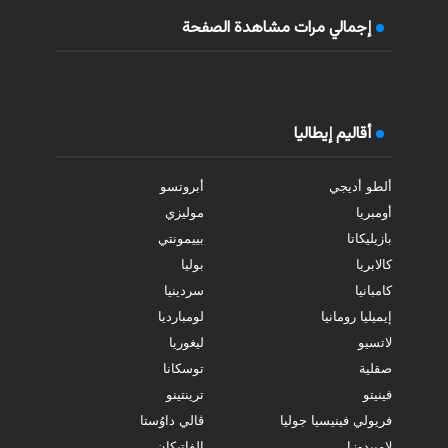
إجمالي مرات مشاهدة الصفحة
أقاليم إيطاليا
ألطو أديجي
أبروتسو
أومبريا
موليزي
بازيليكاتا
بييمونتي
كالابريا
بوليا
كامبانيا
سردينيا
إيميليا رومانيا
لومبارديا
لاتسيو
ليغوريا
صقلية
توسكانا
فينيتو
ترينتينو
فريولي فينيسيا جوليا
ڤالي داوُستا
لامبيدوزا
الفاتيكان