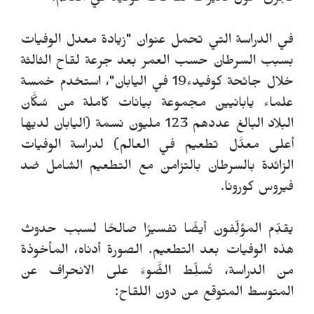
تُجرى حول تأثيرات لقاحات كوفيد في العالم.
في الدراسة التي تحمل عنوان "زيادة معدل الوفيات
بسبب السرطان حسب العمر بعد جرعة لقاح الثالثة
خلال جائحة كوفيدء19 في اليابان"، استخدم خمسة
علماء يابانيين مجموعة بيانات كاملة من سُكَّان
البلاد البالغ عددهم 123 مليون نسمة (اليابان لديها
أعلى معدَّل تطعيم في العالم) لدراسة الوفيات
الزائدة بالسرطان بالتزامن مع التطعيم الشامل ضد
فيروس كورونا.
يقدِّم المؤلِّفون أيضًا تفسيرًا صالحًا لسبب حدوث
هذه الوفيات بعد التطعيم. الصورة أدناه، المأخوذة
من الدراسة، تُسلِّط الضَّوءَ على الانحراف عن
المتوسط ​​المتوقع من دون اللقاح: