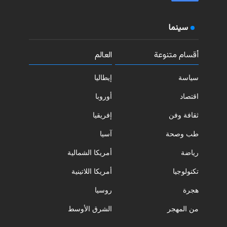
سينما
أقسام متنوعة
العالم
سياسة
إيطاليا
اقتصاد
أوروبا
ثقافة وفن
إفريقيا
طب وصحة
آسيا
رياضة
أمريكا الشمالية
تكنولوجيا
أمريكا اللاتينية
هجرة
روسيا
من المهجر
الشرق الأوسط