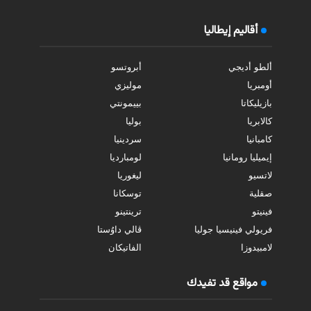
أقاليم إيطاليا
ألطو أديجي
أبروتسو
أومبريا
موليزي
بازيليكاتا
بييمونتي
كالابريا
بوليا
كامبانيا
سردينيا
إيميليا رومانيا
لومبارديا
لاتسيو
ليغوريا
صقلية
توسكانا
فينيتو
ترينتينو
فريولي فينيسيا جوليا
ڤالي داوُستا
لامبيدوزا
الفاتيكان
مواقع قد تفيدك