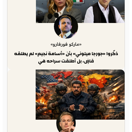
«ماركو فورفارو»
ذكّروا «جورجا ميلوني» بأن «أسامة نجيم» لم يطلقه
قاضٍ، بل أطلقت سراحه هي