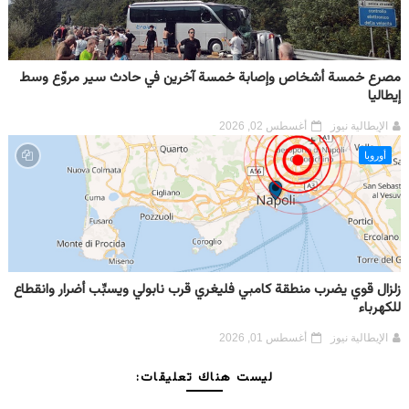
مصرع خمسة أشخاص وإصابة خمسة آخرين في حادث سير مروّع وسط
إيطاليا
الإيطالية نيوز
أغسطس 02, 2026
أوروبا
زلزال قوي يضرب منطقة كامبي فليغري قرب نابولي ويسبِّب أضرار وانقطاع
للكهرباء
الإيطالية نيوز
أغسطس 01, 2026
ليست هناك تعليقات: