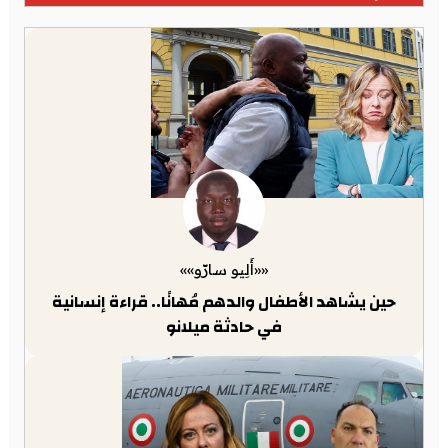
««أَلِيو سارّو»»
حين يشاهد الأطفال والدهم مُهانًا.. قراءة إنسانية
في حادثة ميلانو