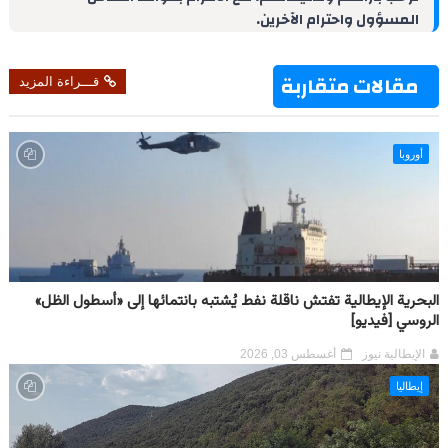
I
e
p
a
o
المسؤول واحترام الآخرين.
n
s
p
m
k
t
مقالات متقاربة
قـــراءة المزيد
أوروبا
البحرية الإيطالية تفتش ناقلة نفط يُشتبه بانتمائها إلى «أسطول الظل»
الروسي [فيديو]
الإيطالية نيوز
أغسطس 03, 2026
إيطاليا