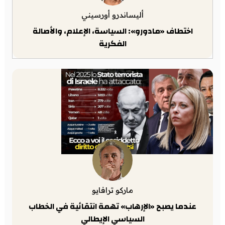
أليساندرو أورسيني
اختطاف «مادورو»: السياسة، الإعلام، والأصالة
الفكرية
ماركو ترافايو
عندما يصبح «الإرهاب» تهمة انتقائية في الخطاب
السياسي الإيطالي