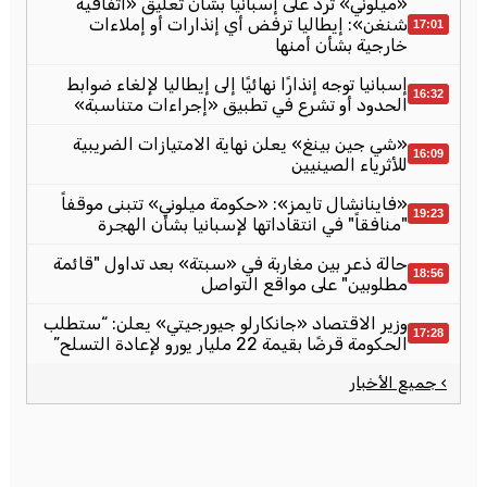
«ميلوني» ترد على إسبانيا بشأن تعليق «اتفاقية
شنغن»: إيطاليا ترفض أي إنذارات أو إملاءات
17:01
خارجية بشأن أمنها
إسبانيا توجه إنذارًا نهائيًا إلى إيطاليا لإلغاء ضوابط
16:32
الحدود أو تشرع في تطبيق «إجراءات متناسبة»
«شي جين بينغ» يعلن نهاية الامتيازات الضريبية
16:09
للأثرياء الصينيين
«فاينانشال تايمز»: «حكومة ميلوني» تتبنى موقفاً
19:23
"منافقاً" في انتقاداتها لإسبانيا بشأن الهجرة
حالة ذعر بين مغاربة في «سبتة» بعد تداول "قائمة
18:56
مطلوبين" على مواقع التواصل
وزير الاقتصاد «جانكارلو جيورجيتي» يعلن: “ستطلب
17:28
الحكومة قرضًا بقيمة 22 مليار يورو لإعادة التسلح”
› جميع الأخبار