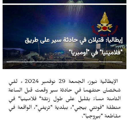
إيطاليا: قتيلان في حادثة سير على طريق
"فلامينيا" في "أومبريا"
الإيطالية نيوز، الجمعة 29 نوفمبر 2024 ء لقي
شخصان حتفهما في حادثة سير وقعت قبل الساعة
الثامنة مساءً بقليل على طول زنقة" فلامينيا" في
منطقة "فونتي بيجي"، ببلدية "تريفي"، الواقعة في
مقاطعة "بيروجيا".