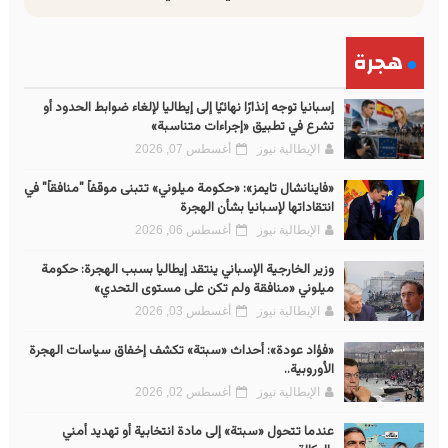
هجرة
إسبانيا توجه إنذارًا نهائيًا إلى إيطاليا لإلغاء ضوابط الحدود أو
تشرع في تطبيق «إجراءات متناسبة»
الإيطالية نيوز
أغسطس 07, 2026
«فاينانشال تايمز»: «حكومة ميلوني» تتبنى موقفاً "منافقاً" في
انتقاداتها لإسبانيا بشأن الهجرة
الإيطالية نيوز
أغسطس 06, 2026
وزير الخارجية الإسباني ينتقد إيطاليا بسبب الهجرة: حكومة
ميلوني «منافقة ولم تكن على مستوى التحدي»
الإيطالية نيوز
أغسطس 03, 2026
«فؤاد عودة»: أحداث «سبتة» تكشف إخفاق سياسات الهجرة
الأوروبية..
الإيطالية نيوز
أغسطس 02, 2026
عندما تتحول «سبتة» إلى مادة انتخابية أو تهديد أمني