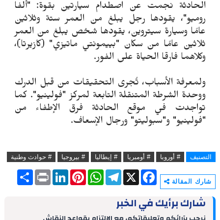
الحادثة نجمت عن اصطدام سيارتين بقوة: "ألفا
روميو"، يقودها رجل يبلغ من العمر ستة وثلاثين
عامًا وسيارة سيتروين، يقودها شخص يبلغ من العمر
ثلاثين عامًا من سكان "بييمونتي ماتيزي" (كازيرتا)،
وكلاهما فارقا الحياة على الفور.
ولمعرفة الأسباب، تُجرى التحقيقات من قبل الدرك
ووحدة الشرطة المتنقلة التابعة لمركز "فولينيو". كما
تواجدت في موقع الحادثة فرق الإطفاء من
"فولينيو" و"سبوليتو" ورجال الإسعاف.
التصنيف
# أوروبا
# أومبريا
# إيطاليا
# بيروجيا
# حوادث وطنية
S
P
L
P
W
T
X
F
h
r
i
i
h
e
a
شارك المقالة
a
i
n
n
a
l
c
r
n
k
t
t
e
e
شارك برأيك في الخبر
e
t
e
e
s
g
b
d
r
A
r
o
نرحب بآرائكم وتعليقاتكم، مع الالتزام بقواعد النقاش