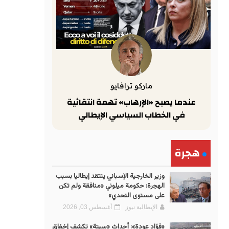
ماركو ترافايو
عندما يصبح «الإرهاب» تهمة انتقائية
في الخطاب السياسي الإيطالي
هجرة
وزير الخارجية الإسباني ينتقد إيطاليا بسبب
الهجرة: حكومة ميلوني «منافقة ولم تكن
على مستوى التحدي»
الإيطالية نيوز
أغسطس 03, 2026
«فؤاد عودة»: أحداث «سبتة» تكشف إخفاق