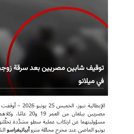
توقيف شابين مصريين بعد سرقة زوجي
في ميلانو
الإيطالية نيوز، الخميس 25 يونيو 2026 –
أوقفت
مصريين يبلغان من ا
يونيو الماضي عند مخرج محطَّة مترو
أبياتيغراسو
التابع