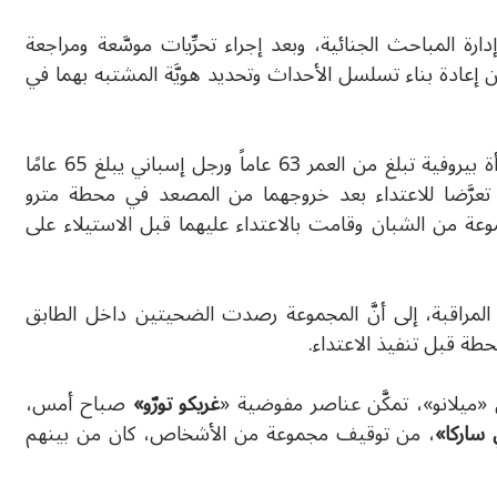
ة المباحث الجنائية، وبعد إجراء تحرِّيات موسَّعة ومراجعة
ن إعادة بناء تسلسل الأحداث وتحديد هويَّة المشتبه بهما في
وبحسب نتائج التحقيقات، فإنَّ الزوجين، وهما امرأة بيروفية تبلغ من العمر 63 عاماً ورجل إسباني يبلغ 65 عامًا
ا، تعرَّضا للاعتداء بعد خروجهما من المصعد في محطة مترو
وعة من الشبان وقامت بالاعتداء عليهما قبل الاستيلاء على
لمراقبة، إلى أنَّ المجموعة رصدت الضحيتين داخل الطابق
حطة قبل تنفيذ الاعتداء.
«ميلانو»، تمكَّن عناصر مفوضية «
غريكو تورّو»
صباح أمس،
 ساركا»
، من توقيف مجموعة من الأشخاص، كان من بينهم