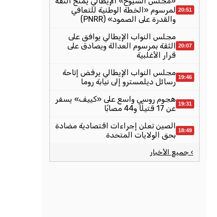
«مجلس الشيوخ» الإيطالي يمنح الثقة
لمرسوم «الخطة الوطنية للتعافي
20:51
والقدرة على الصمود» (PNRR)
مجلس النواب الإيطالي يوافق على
الثقة بمرسوم العدالة ويصادق على
20:07
قرار الأغلبية
مجلس النواب الإيطالي يرفض إتاحة
19:46
رسائل ديلمسترو إلى نيابة روما
هجوم روسي واسع على «كييف» يسفر
19:31
عن 17 قتيلًا و44 مصابًا
الصين تعلن إجراءات اقتصادية مضادة
18:49
بحق الولايات المتحدة
› جميع الأخبار