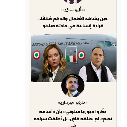
««أَلِيو سارّو»»
حين يشاهد الأطفال والدهم مُهانًا..
قراءة إنسانية في حادثة ميلانو
«ماركو فورفارو»
ذكّروا «جورجا ميلوني» بأن «أسامة
نجيم» لم يطلقه قاضٍ، بل أطلقت سراحه
هي