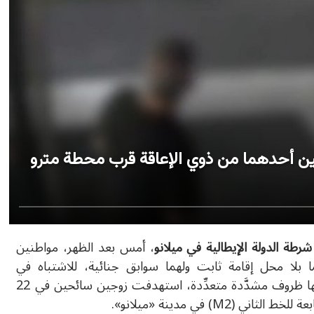
ن أحدهما من ذوي الإعاقة قرب محطة مترو
شرطة الدولة الإيطالية في ميلانو
، أمس بعد الظهر، مواطنين
لعمر 19 و20 عامًا، وكلاهما بلا محل إقامة ثابت ولهما سوابق جنائية، للاشتباه في
مسؤوليتهما عن ارتكاب عملية سطو مشدَّدة تخلَّلتها ظروف مشدَّدة متعدِّدة، استهدفت زوجين سائحين في 22
ة للخط الثاني (M2) في مدينة «
ميلانو»
.