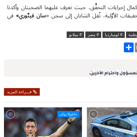
مال إجراءات التحقُّق، حيث تعرف عليهما الضحيتان وأكدتا
يقات الأوَّلية، نُقل الشابان إلى سجن «
سان فيتّوري»
في
طنية
# لومبارديا
# مصر
# ميلانو
S
h
a
r
e
لمسؤول واحترام الآخرين.
قـــراءة المزيد
جانلوكا روكي