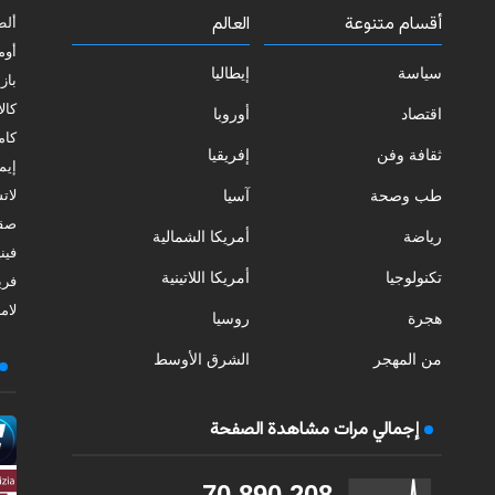
أقسام متنوعة
العالم
ألط
أوم
سياسة
إيطاليا
بازي
كالا
اقتصاد
أوروبا
كامب
ثقافة وفن
إفريقيا
إيمي
طب وصحة
آسيا
لات
صقل
رياضة
أمريكا الشمالية
فيني
تكنولوجيا
أمريكا اللاتينية
فري
لامب
هجرة
روسيا
من المهجر
الشرق الأوسط
إجمالي مرات مشاهدة الصفحة
70,890,208