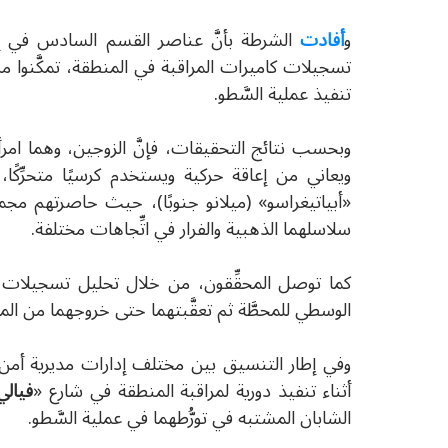
و
أفادت
الشرطة بأنَّ عناصر القسم السادس في إدار
تسجيلات كاميرات المراقبة في المنطقة، تمكَّنوا م
تنفيذ عملية السَّطو.
ويعاني من إعاقة حركية ويستخدم كرسيًا متحرِّكً
«أبياتيغراسو» (ميلانو جنوبًا)، حيث حاصرتهم مجم
سلاسلهما الذهبية والفرار في اتِّجاهات مختلفة.
كما توصل المحقِّقون، من خلال تحليل تسجيلات ا
الوسطي للمحطَّة ثم تعقَّبتهما حتى خروجهما من الم
وفي إطار التنسيق بين مختلف إدارات مديرية أمن 
أثناء تنفيذ دورية لمراقبة المنطقة في شارع «
فيالي
الشابان المشتبه في تورُّطهما في عملية السَّطو.