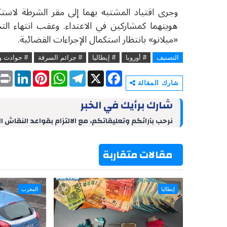
وجرى اقتياد المشتبه بهما إلى مقر الشرطة لاستك
هويتهما كمشاركين في الاعتداء. وعقب انتهاء التحق
«ميلانو» بانتظار استكمال الإجراءات القضائية.
التصنيف
# أوروبا
# إيطاليا
# جرائم السرقة
# حوادث و
P
L
P
W
T
X
F
r
i
i
h
e
a
شارك المقالة
i
n
n
a
l
c
n
k
t
t
e
e
شارك برأيك في الخبر
t
e
e
s
g
b
d
r
A
r
o
نرحب بآرائكم وتعليقاتكم، مع الالتزام بقواعد النقاش ا
I
e
p
a
o
n
s
p
m
k
t
مقالات متقاربة
إيطاليا
المغرب