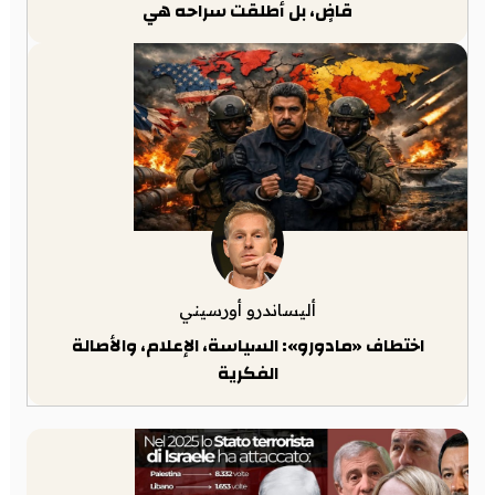
قاضٍ، بل أطلقت سراحه هي
أليساندرو أورسيني
اختطاف «مادورو»: السياسة، الإعلام، والأصالة
الفكرية