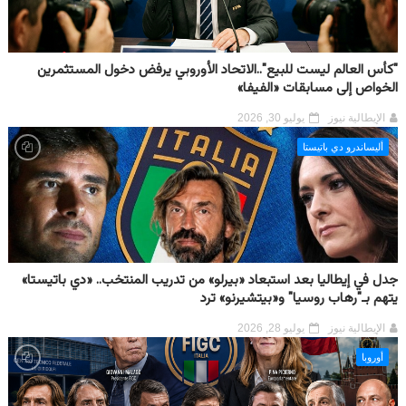
"كأس العالم ليست للبيع"..الاتحاد الأوروبي يرفض دخول المستثمرين
الخواص إلى مسابقات «الفيفا»
الإيطالية نيوز
يوليو 30, 2026
أليساندرو دي باتيستا
جدل في إيطاليا بعد استبعاد «بيرلو» من تدريب المنتخب.. «دي باتيستا»
يتهم بـ"رهاب روسيا" و«بيتشيرنو» ترد
الإيطالية نيوز
يوليو 28, 2026
أوروبا