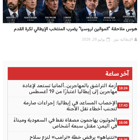
هوس ملاحقة "الموالين لروسيا" يضرب المنتخب الإيطالي لكرة القدم
الإيطالية نيوز
يوليو 28, 2026
آخر ساعة
أزمة التراشق بالمهاجرين..ألمانيا تستعد لإعادة
18:24
مهاجرين إلى إيطاليا اعتبارًا من 19 أغسطس
الإخصاب المساعد في إيطاليا: إجراءات صارمة
17:43
لتجنب أخطاء نقل الأجنة
الحوثيون يهاجمون مصفاة نفط في السعودية وميناءً
16:06
في اليمن: مقتل سبعة أشخاص
«نتنياهو» يرفض خطة «ترامب» لنزع سلاح
15:36