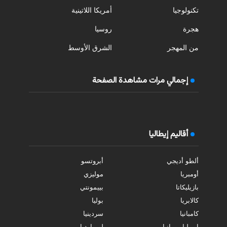
تكنولوجيا
أمريكا اللاتينية
هجرة
روسيا
من المهجر
الشرق الأوسط
إجمالي مرات مشاهدة الصفحة
أقاليم إيطاليا
ألطو أديجي
أبروتسو
أومبريا
موليزي
بازيليكاتا
بييمونتي
كالابريا
بوليا
كامبانيا
سردينيا
إيميليا رومانيا
لومبارديا