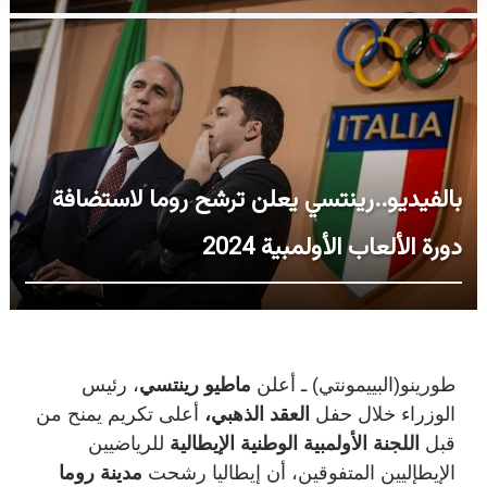
بالفيديو..رينتسي يعلن ترشح روما لاستضافة
دورة الألعاب الأولمبية 2024
طورينو(البييمونتي) ـ أعلن
ماطيو رينتسي
،
رئيس
الوزراء
خلال حفل
العقد الذهبي
،
أعلى تكريم
يمنح
من
قبل
اللجنة
الأولمبية الوطنية
الإيطالية
للرياضيين
الإيطإليين المتفوقين
،
أن إيطاليا رشحت
مدينة روما