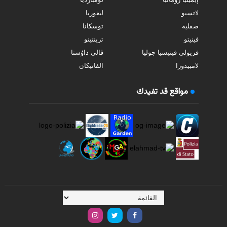
لاتسيو
ليغوريا
صقلية
توسكانا
فينيتو
ترينتينو
فريولي فينيسيا جوليا
ڤالي داوُستا
لامبيدوزا
الفاتيكان
مواقع قد تفيدك