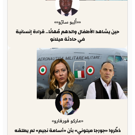
««أَلِيو سارّو»»
حين يشاهد الأطفال والدهم مُهانًا.. قراءة إنسانية
في حادثة ميلانو
«ماركو فورفارو»
ذكّروا «جورجا ميلوني» بأن «أسامة نجيم» لم يطلقه