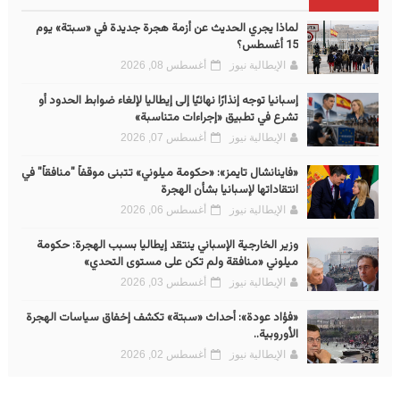
لماذا يجري الحديث عن أزمة هجرة جديدة في «سبتة» يوم
15 أغسطس؟
الإيطالية نيوز
أغسطس 08, 2026
إسبانيا توجه إنذارًا نهائيًا إلى إيطاليا لإلغاء ضوابط الحدود أو
تشرع في تطبيق «إجراءات متناسبة»
الإيطالية نيوز
أغسطس 07, 2026
«فاينانشال تايمز»: «حكومة ميلوني» تتبنى موقفاً "منافقاً" في
انتقاداتها لإسبانيا بشأن الهجرة
الإيطالية نيوز
أغسطس 06, 2026
وزير الخارجية الإسباني ينتقد إيطاليا بسبب الهجرة: حكومة
ميلوني «منافقة ولم تكن على مستوى التحدي»
الإيطالية نيوز
أغسطس 03, 2026
«فؤاد عودة»: أحداث «سبتة» تكشف إخفاق سياسات الهجرة
الأوروبية..
الإيطالية نيوز
أغسطس 02, 2026