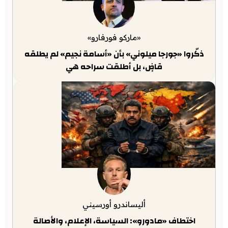
«ماركو فورفارو»
ذكّروا «جورجا ميلوني» بأن «أسامة نجيم» لم يطلقه
قاضٍ، بل أطلقت سراحه هي
أليساندرو أورسيني
اختطاف «مادورو»: السياسة، الإعلام، والأصالة