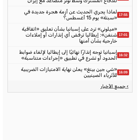
للدفاع المشترك وسط توتر متصاعد مع إيران
لماذا يجري الحديث عن أزمة هجرة جديدة في
17:55
«سبتة» يوم 15 أغسطس؟
«ميلوني» ترد على إسبانيا بشأن تعليق «اتفاقية
شنغن»: إيطاليا ترفض أي إنذارات أو إملاءات
17:01
خارجية بشأن أمنها
إسبانيا توجه إنذارًا نهائيًا إلى إيطاليا لإلغاء ضوابط
16:32
الحدود أو تشرع في تطبيق «إجراءات متناسبة»
«شي جين بينغ» يعلن نهاية الامتيازات الضريبية
16:09
للأثرياء الصينيين
› جميع الأخبار