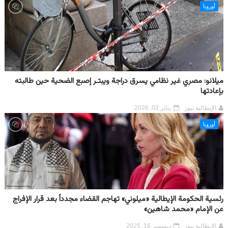
أوروبا
ميلانو: مصري غير نظامي يسرق دراجة ويبتـر إصبع الضحية حين طالبته
بإعادتها
الإيطالية نيوز
يناير 02, 2026
أوروبا
رئسية الحكومة الإيطالية «ميلوني» تهاجم القضاء مجدداً بعد قرار الإفراج
عن الإمام «محمد شاهين»
الإيطالية نيوز
ديسمبر 16, 2025