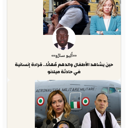
««أَلِيو سارّو»»
حين يشاهد الأطفال والدهم مُهانًا.. قراءة إنسانية
في حادثة ميلانو