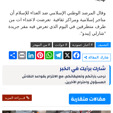
وقال المرصد الوطني الإسلامي ضد العداء للإسلام أن
متاجر إسلامية ومراكز ثقافية تعرضت لاعتداء ات من
طرف متطرفين في اليوم الذي تعرض فيه مقر جريدة
"شارلي إيبدو".
التصنيف
# أخبار عمودية
# حوادث
# من المهجر
S
P
L
P
W
T
X
F
h
r
i
i
h
e
a
شارك المقالة
a
i
n
n
a
l
c
r
n
k
t
t
e
e
شارك برأيك في الخبر
e
t
e
e
s
g
b
d
r
A
r
o
نرحب بآرائكم وتعليقاتكم، مع الالتزام بقواعد النقاش
I
e
p
a
o
المسؤول واحترام الآخرين.
n
s
p
m
k
t
مقالات متقاربة
قـــراءة المزيد