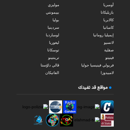
أومبريا
موليزي
بازيليكاتا
بييمونتي
كالابريا
بوليا
كامبانيا
سردينيا
إيميليا رومانيا
لومبارديا
لاتسيو
ليغوريا
صقلية
توسكانا
فينيتو
ترينتينو
فريولي فينيسيا جوليا
ڤالي داوُستا
لامبيدوزا
الفاتيكان
مواقع قد تفيدك