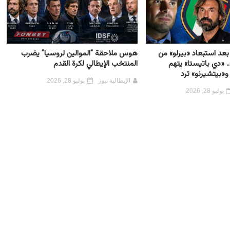
بعد استبعاد «بيرلو» من
هوس ملاحقة "الموالين لروسيا" يضرب
 «دي باتيستا» يتهم
المنتخب الإيطالي لكرة القدم
و«بيتشيرنو» ترد
الإيطالية نيوز
يوليو 28, 2026
يوليو 28, 2026