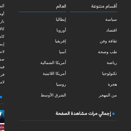
أقسام متنوعة
العالم
ألط
أوم
سياسة
إيطاليا
بازي
كالا
اقتصاد
أوروبا
كامب
ثقافة وفن
إفريقيا
إيمي
طب وصحة
آسيا
لات
صقل
رياضة
أمريكا الشمالية
فيني
تكنولوجيا
أمريكا اللاتينية
فري
لامب
هجرة
روسيا
من المهجر
الشرق الأوسط
إجمالي مرات مشاهدة الصفحة