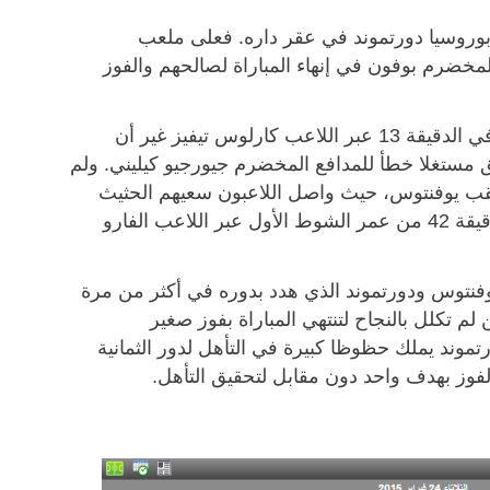
بوروسيا دورتموند في عقر داره. فعلى ملعب
لمخضرم بوفون في إنهاء المباراة لصالحهم والفوز
وكان أصحاب الأرض هم السباقون إلى التسجيل في الدقيقة 13 عبر اللاعب كارلوس تيفيز غير أن
 مستغلا خطأ للمدافع المخضرم جيورجيو كيليني. ولم
لقب يوفنتوس، حيث واصل اللاعبون سعيهم الحثيث
من أجل إضافة هدف ثان وهو ما تأتى لهم في الدقيقة 42 من عمر الشوط الأول عبر اللاعب الفارو
وفنتوس ودورتموند الذي هدد بدوره في أكثر من مرة
 تكلل بالنجاح لتنتهي المباراة بفوز صغير
رتموند يملك حظوظا كبيرة في التأهل لدور الثمانية
فوز بهدف واحد دون مقابل لتحقيق التأهل.