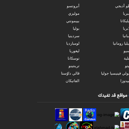
و أديجي
أبروتسو
بريا
موليزي
ليكاتا
بييمونتي
بريا
بوليا
انيا
سردينيا
ليا رومانيا
لومبارديا
سيو
ليغوريا
ية
توسكانا
تو
ترينتينو
ولي فينيسيا جوليا
ڤالي داوُستا
يدوزا
الفاتيكان
مواقع قد تفيدك