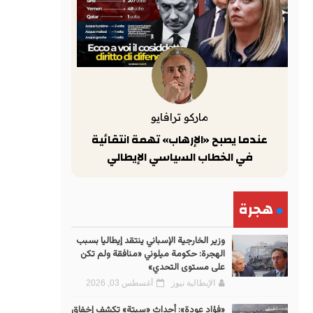
ماركو ترافايو
عندما يصبح «الإرهاب» تهمة انتقائية
في الخطاب السياسي الإيطالي
هجرة
وزير الخارجية الإسباني ينتقد إيطاليا بسبب
الهجرة: حكومة ميلوني «منافقة ولم تكن
على مستوى التحدي»
الإيطالية نيوز
أغسطس 03, 2026
«فؤاد عودة»: أحداث «سبتة» تكشف إخفاق