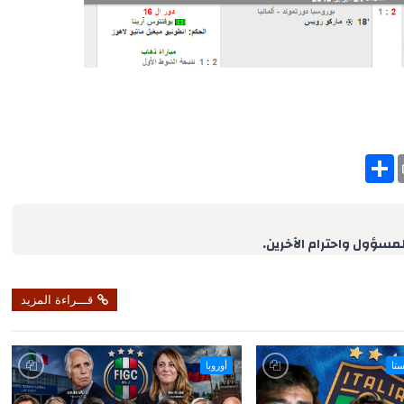
S
h
a
r
e
لمسؤول واحترام الآخرين.
قـــراءة المزيد
ستا
أوروبا