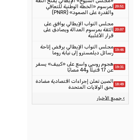
«مجلس الشيوخ» الإيطالي يمنح الثقة
لمرسوم «الخطة الوطنية للتعافي
20:51
والقدرة على الصمود» (PNRR)
مجلس النواب الإيطالي يوافق على
الثقة بمرسوم العدالة ويصادق على
20:07
قرار الأغلبية
مجلس النواب الإيطالي يرفض إتاحة
19:46
رسائل ديلمسترو إلى نيابة روما
هجوم روسي واسع على «كييف» يسفر
19:31
عن 17 قتيلًا و44 مصابًا
الصين تعلن إجراءات اقتصادية مضادة
18:49
بحق الولايات المتحدة
› جميع الأخبار