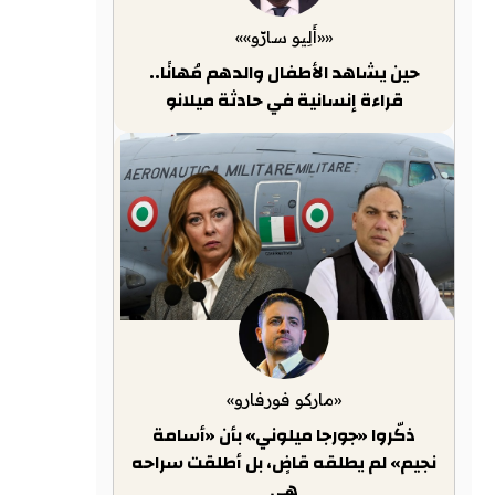
««أَلِيو سارّو»»
حين يشاهد الأطفال والدهم مُهانًا..
قراءة إنسانية في حادثة ميلانو
«ماركو فورفارو»
ذكّروا «جورجا ميلوني» بأن «أسامة
نجيم» لم يطلقه قاضٍ، بل أطلقت سراحه
هي