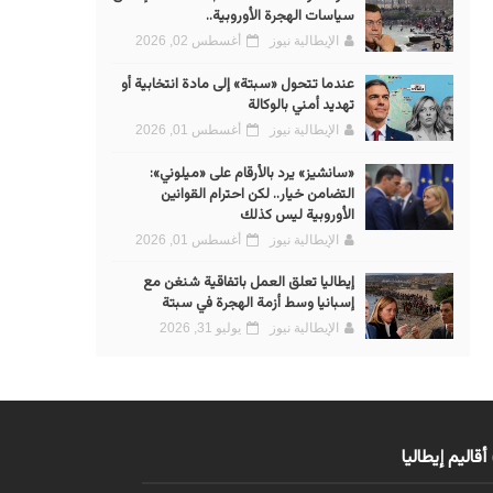
سياسات الهجرة الأوروبية..
الإيطالية نيوز
أغسطس 02, 2026
عندما تتحول «سبتة» إلى مادة انتخابية أو
تهديد أمني بالوكالة
الإيطالية نيوز
أغسطس 01, 2026
«سانشيز» يرد بالأرقام على «ميلوني»:
التضامن خيار.. لكن احترام القوانين
الأوروبية ليس كذلك
الإيطالية نيوز
أغسطس 01, 2026
إيطاليا تعلق العمل باتفاقية شنغن مع
إسبانيا وسط أزمة الهجرة في سبتة
الإيطالية نيوز
يوليو 31, 2026
أقاليم إيطاليا