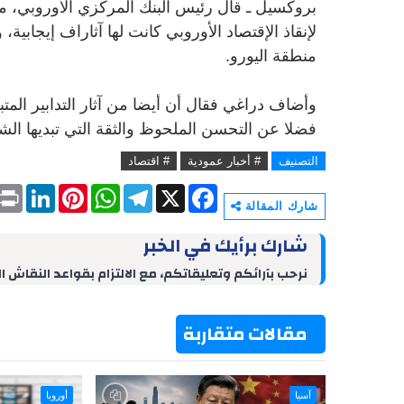
بروكسيل ـ قال رئيس البنك المركزي الأوروبي، ماري
لإنقاذ الإقتصاد الأوروبي كانت لها آثاراف إيجاب
منطقة اليورو.
وأضاف دراغي فقال أن أيضا من آثار التدابير الم
فضلا عن التحسن الملحوظ والثقة التي تبديها الش
التصنيف
# أخبار عمودية
# اقتصاد
P
L
P
W
T
X
F
r
i
i
h
e
a
شارك المقالة
i
n
n
a
l
c
n
k
t
t
e
e
شارك برأيك في الخبر
t
e
e
s
g
b
d
r
A
r
o
نرحب بآرائكم وتعليقاتكم، مع الالتزام بقواعد النقاش ا
I
e
p
a
o
n
s
p
m
k
t
مقالات متقاربة
آسيا
أوروبا