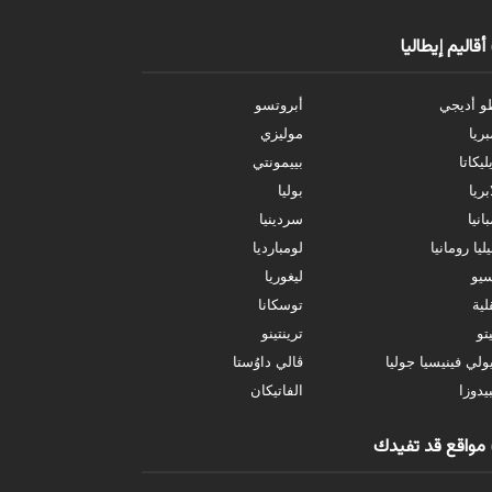
أقاليم إيطاليا
و أديجي
أبروتسو
بريا
موليزي
ليكاتا
بييمونتي
بريا
بوليا
انيا
سردينيا
ليا رومانيا
لومبارديا
سيو
ليغوريا
ية
توسكانا
تو
ترينتينو
ولي فينيسيا جوليا
ڤالي داوُستا
يدوزا
الفاتيكان
مواقع قد تفيدك