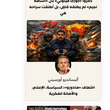
ذكّروا «جورجا ميلوني» بأن «أسامة
نجيم» لم يطلقه قاضٍ، بل أطلقت سراحه
هي
أليساندرو أورسيني
اختطاف «مادورو»: السياسة، الإعلام،
والأصالة الفكرية