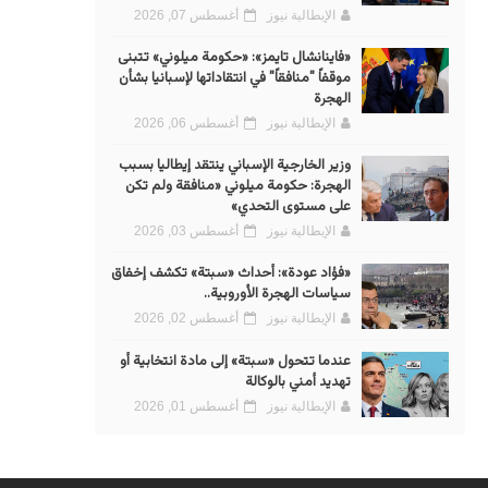
الإيطالية نيوز
أغسطس 07, 2026
«فاينانشال تايمز»: «حكومة ميلوني» تتبنى
موقفاً "منافقاً" في انتقاداتها لإسبانيا بشأن
الهجرة
الإيطالية نيوز
أغسطس 06, 2026
وزير الخارجية الإسباني ينتقد إيطاليا بسبب
الهجرة: حكومة ميلوني «منافقة ولم تكن
على مستوى التحدي»
الإيطالية نيوز
أغسطس 03, 2026
«فؤاد عودة»: أحداث «سبتة» تكشف إخفاق
سياسات الهجرة الأوروبية..
الإيطالية نيوز
أغسطس 02, 2026
عندما تتحول «سبتة» إلى مادة انتخابية أو
تهديد أمني بالوكالة
الإيطالية نيوز
أغسطس 01, 2026