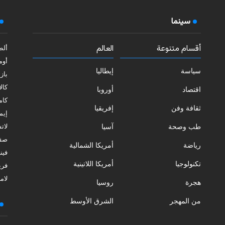
سينما
أقسام متنوعة
العالم
ألط
أوم
سياسة
إيطاليا
بازي
كالا
اقتصاد
أوروبا
كامب
ثقافة وفن
إفريقيا
إيمي
طب وصحة
آسيا
لات
صقل
رياضة
أمريكا الشمالية
فيني
تكنولوجيا
أمريكا اللاتينية
فري
لامب
هجرة
روسيا
من المهجر
الشرق الأوسط