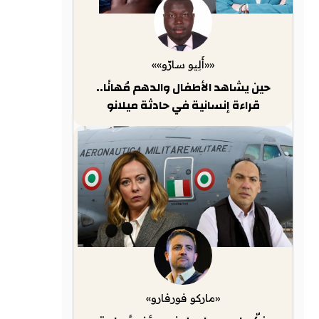
««أَلِيو سارّو»»
حين يشاهد الأطفال والدهم مُهانًا..
قراءة إنسانية في حادثة ميلانو
«ماركو فورفارو»