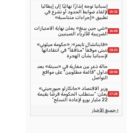
إسبانيا توجه إنذارًا نهائيًا إلى إيطاليا
لإلغاء ضوابط الحدود أو تشرع في
16:32
تطبيق «إجراءات متناسبة»
«شي جين بينغ» يعلن نهاية الامتيازات
16:09
الضريبية للأثرياء الصينيين
«فاينانشال تايمز»: «حكومة ميلوني»
تتبنى موقفاً "منافقاً" في انتقاداتها
19:23
لإسبانيا بشأن الهجرة
حالة ذعر بين مغاربة في «سبتة» بعد
تداول "قائمة مطلوبين" على مواقع
18:56
التواصل
وزير الاقتصاد «جانكارلو جيورجيتي»
يعلن: “ستطلب الحكومة قرضًا بقيمة
17:28
22 مليار يورو لإعادة التسلح”
› جميع الأخبار