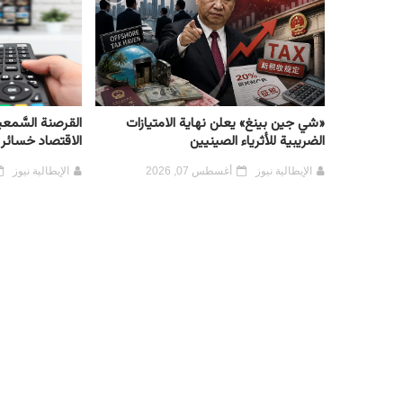
«شي جين بينغ» يعلن نهاية الامتيازات
القرصنة السَّمعية
الضريبية للأثرياء الصينيين
الاقتصاد خسائر بقيمة 2.3
الإيطالية نيوز
أغسطس 07, 2026
الإيطالية نيوز