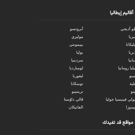
أقاليم إيطاليا
و أديجي
أبروتسو
بريا
موليزي
ليكاتا
بييمونتي
بريا
بوليا
انيا
سردينيا
ليا رومانيا
لومبارديا
سيو
ليغوريا
ية
توسكانا
تو
ترينتينو
ولي فينيسيا جوليا
ڤالي داوُستا
يدوزا
الفاتيكان
مواقع قد تفيدك