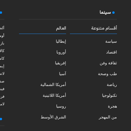
سينما
أقسام متنوعة
العالم
ألط
أوم
سياسة
إيطاليا
بازي
كالا
اقتصاد
أوروبا
كامب
ثقافة وفن
إفريقيا
إيمي
طب وصحة
آسيا
لات
صقل
رياضة
أمريكا الشمالية
فيني
تكنولوجيا
أمريكا اللاتينية
فري
لامب
هجرة
روسيا
من المهجر
الشرق الأوسط