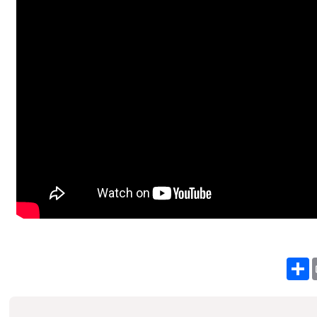
S
h
a
r
e