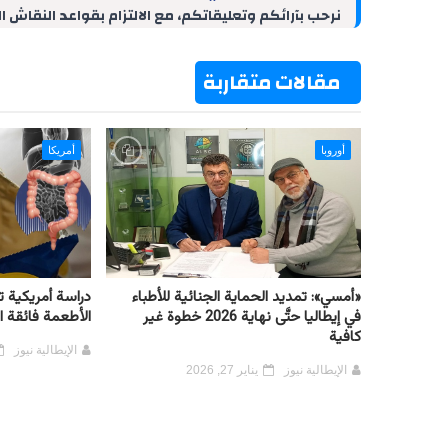
d
r
A
r
o
نرحب بآرائكم وتعليقاتكم، مع الالتزام بقواعد النقاش ا
I
e
p
a
o
n
s
p
m
k
t
مقالات متقاربة
أوروبا
أمريكا
«أمسي»: تمديد الحماية الجنائية للأطباء
دراسة أمريكية ت
في إيطاليا حتَّى نهاية 2026 خطوة غير
الأطعمة فائقة 
كافية
الإيطالية نيوز
الإيطالية نيوز
يناير 27, 2026