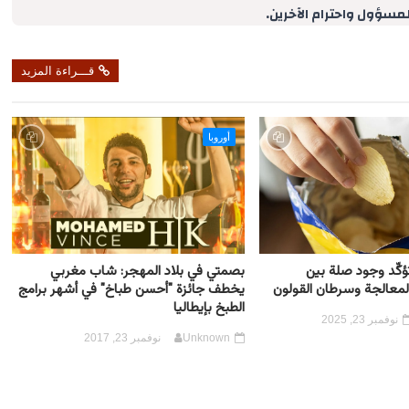
لمسؤول واحترام الآخرين.
قـــراءة المزيد
أوروبا
ؤكِّد وجود صلة بين
بصمتي في بلاد المهجر: شاب مغربي
المعالجة وسرطان القولون
يخطف جائزة "أحسن طباخ" في أشهر برامج
الطبخ بإيطاليا
نوفمبر 23, 2025
Unknown
نوفمبر 23, 2017