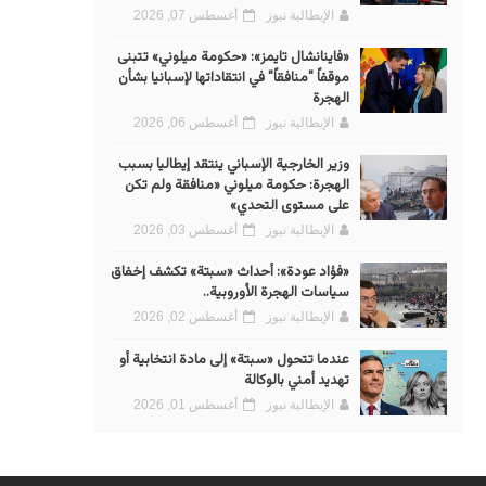
الإيطالية نيوز
أغسطس 07, 2026
«فاينانشال تايمز»: «حكومة ميلوني» تتبنى
موقفاً "منافقاً" في انتقاداتها لإسبانيا بشأن
الهجرة
الإيطالية نيوز
أغسطس 06, 2026
وزير الخارجية الإسباني ينتقد إيطاليا بسبب
الهجرة: حكومة ميلوني «منافقة ولم تكن
على مستوى التحدي»
الإيطالية نيوز
أغسطس 03, 2026
«فؤاد عودة»: أحداث «سبتة» تكشف إخفاق
سياسات الهجرة الأوروبية..
الإيطالية نيوز
أغسطس 02, 2026
عندما تتحول «سبتة» إلى مادة انتخابية أو
تهديد أمني بالوكالة
الإيطالية نيوز
أغسطس 01, 2026