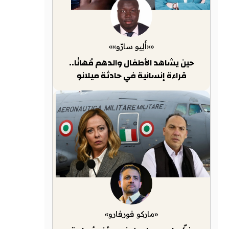
««أَلِيو سارّو»»
حين يشاهد الأطفال والدهم مُهانًا..
قراءة إنسانية في حادثة ميلانو
«ماركو فورفارو»