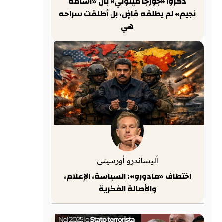
ذكّروا «جورجا ميلوني» بأن «أسامة
نجيم» لم يطلقه قاضٍ، بل أطلقت سراحه
هي
أليساندرو أورسيني
اختطاف «مادورو»: السياسة، الإعلام،
والأصالة الفكرية