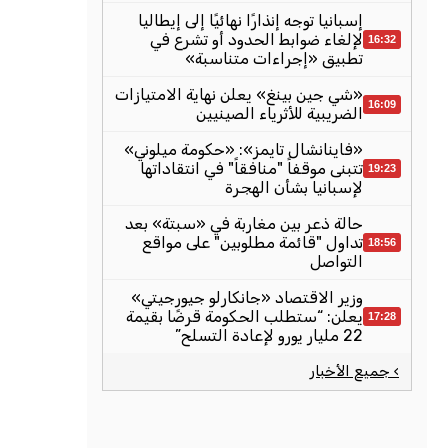
إسبانيا توجه إنذارًا نهائيًا إلى إيطاليا
لإلغاء ضوابط الحدود أو تشرع في
16:32
تطبيق «إجراءات متناسبة»
«شي جين بينغ» يعلن نهاية الامتيازات
16:09
الضريبية للأثرياء الصينيين
«فاينانشال تايمز»: «حكومة ميلوني»
تتبنى موقفاً "منافقاً" في انتقاداتها
19:23
لإسبانيا بشأن الهجرة
حالة ذعر بين مغاربة في «سبتة» بعد
تداول "قائمة مطلوبين" على مواقع
18:56
التواصل
وزير الاقتصاد «جانكارلو جيورجيتي»
يعلن: “ستطلب الحكومة قرضًا بقيمة
17:28
22 مليار يورو لإعادة التسلح”
› جميع الأخبار