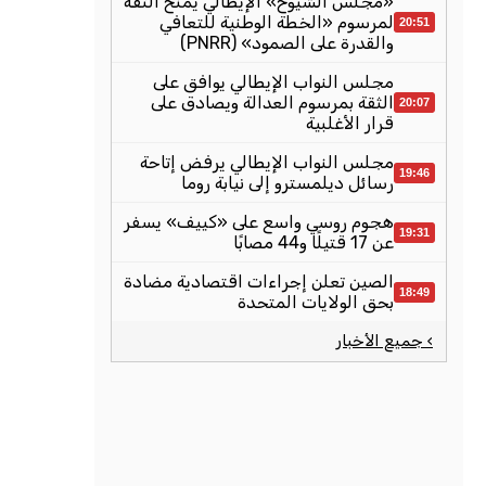
«مجلس الشيوخ» الإيطالي يمنح الثقة
لمرسوم «الخطة الوطنية للتعافي
20:51
والقدرة على الصمود» (PNRR)
مجلس النواب الإيطالي يوافق على
الثقة بمرسوم العدالة ويصادق على
20:07
قرار الأغلبية
مجلس النواب الإيطالي يرفض إتاحة
19:46
رسائل ديلمسترو إلى نيابة روما
هجوم روسي واسع على «كييف» يسفر
19:31
عن 17 قتيلًا و44 مصابًا
الصين تعلن إجراءات اقتصادية مضادة
18:49
بحق الولايات المتحدة
› جميع الأخبار