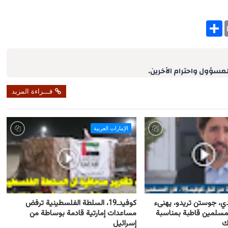
S
h
a
r
e
لمسؤول واحترام الآخرين.
قـــراءة المزيد
الإمارات العربية
كندي، جوستن تريدو، يهنىء
كوفيدـ19، السلطة الفلسطينية ترفض
مسلمين قاطبة بمناسبة
مساعدات إمارتية قادمة بوساطة من
رك
إسرائيل