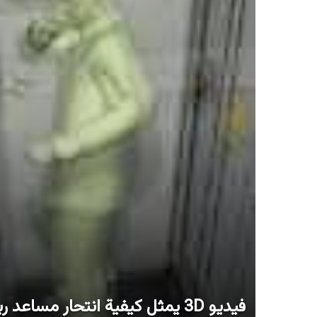
فيديو 3D يمثل كيفية انتحار مساعد ربان إيرباص التابعة ل جيرمانوينغس