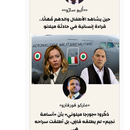
««أَلِيو سارّو»»
حين يشاهد الأطفال والدهم مُهانًا..
قراءة إنسانية في حادثة ميلانو
«ماركو فورفارو»
ذكّروا «جورجا ميلوني» بأن «أسامة
نجيم» لم يطلقه قاضٍ، بل أطلقت سراحه
هي