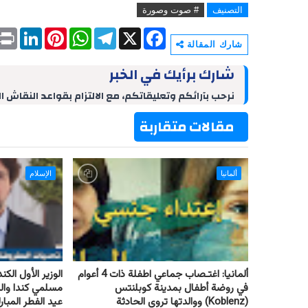
التصنيف
# صوت وصورة
P
L
P
W
T
X
F
r
i
i
h
e
a
شارك المقالة
i
n
n
a
l
c
n
k
t
t
e
e
شارك برأيك في الخبر
t
e
e
s
g
b
d
r
A
r
o
نرحب بآرائكم وتعليقاتكم، مع الالتزام بقواعد النقاش ا
I
e
p
a
o
n
s
p
m
k
مقالات متقاربة
t
ألمانيا
الإسلام
ألمانيا: اغتـصاب جماعي اطفلة ذات 4 أعوام
الوزير الأول ال
في روضة أطفال بمدينة كوبلنتس
مسلمي كندا وال
(Koblenz) ووالدتها تروي الحادثة
عيد الفطر المبا