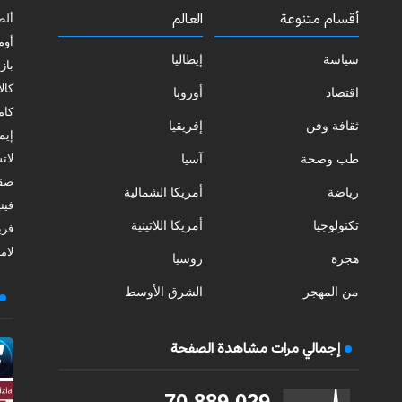
أقسام متنوعة
العالم
ألط
أوم
سياسة
إيطاليا
بازي
كالا
اقتصاد
أوروبا
كامب
ثقافة وفن
إفريقيا
إيمي
طب وصحة
آسيا
لات
صقل
رياضة
أمريكا الشمالية
فيني
تكنولوجيا
أمريكا اللاتينية
فري
لامب
هجرة
روسيا
من المهجر
الشرق الأوسط
إجمالي مرات مشاهدة الصفحة
70,889,029