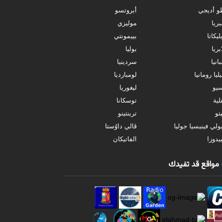
و أديجي
أبروتسو
بريا
موليزي
ليكاتا
بييمونتي
بريا
بوليا
انيا
سردينيا
ليا رومانيا
لومبارديا
سيو
ليغوريا
ية
توسكانا
تو
ترينتينو
ولي فينيسيا جوليا
ڤالي داوُستا
يدوزا
الفاتيكان
مواقع قد تفيدك