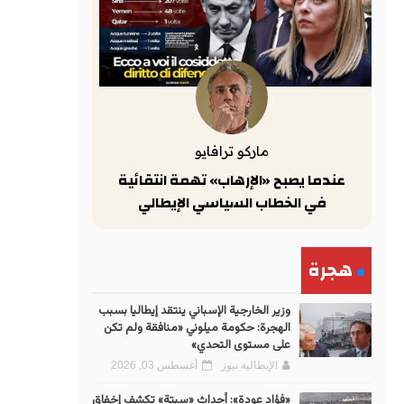
ماركو ترافايو
عندما يصبح «الإرهاب» تهمة انتقائية
في الخطاب السياسي الإيطالي
هجرة
وزير الخارجية الإسباني ينتقد إيطاليا بسبب
الهجرة: حكومة ميلوني «منافقة ولم تكن
على مستوى التحدي»
الإيطالية نيوز
أغسطس 03, 2026
«فؤاد عودة»: أحداث «سبتة» تكشف إخفاق