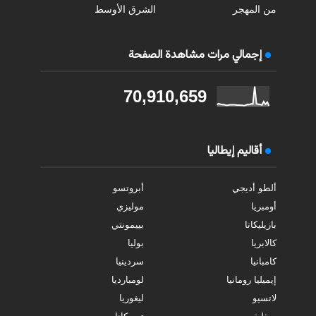
من المهجر
الشرق الأوسط
إجمالي مرات مشاهدة الصفحة
70,910,659
أقاليم إيطاليا
ألطو أديجي
أبروتسو
أومبريا
موليزي
بازيليكاتا
بييمونتي
كالابريا
بوليا
كامبانيا
سردينيا
إيميليا رومانيا
لومبارديا
لاتسيو
ليغوريا