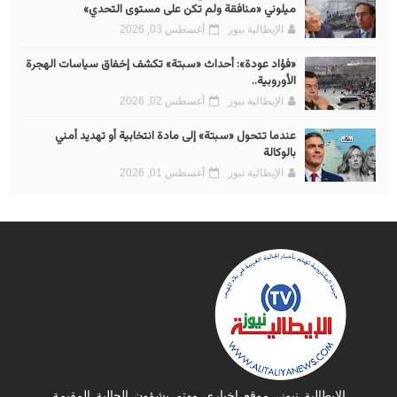
ميلوني «منافقة ولم تكن على مستوى التحدي»
الإيطالية نيوز
أغسطس 03, 2026
«فؤاد عودة»: أحداث «سبتة» تكشف إخفاق سياسات الهجرة
الأوروبية..
الإيطالية نيوز
أغسطس 02, 2026
عندما تتحول «سبتة» إلى مادة انتخابية أو تهديد أمني
بالوكالة
الإيطالية نيوز
أغسطس 01, 2026
الإيطالية نيوز، موقع إخباري مهتم بشؤون الجالية المقيمة