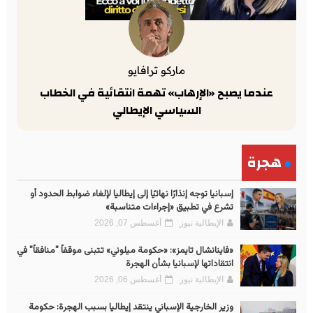
ماركو ترافايو
عندما يصبح «الإرهاب» تهمة انتقائية في الخطاب
السياسي الإيطالي
هجرة
إسبانيا توجه إنذارًا نهائيًا إلى إيطاليا لإلغاء ضوابط الحدود أو
تشرع في تطبيق «إجراءات متناسبة»
الإيطالية نيوز
أغسطس 07, 2026
«فاينانشال تايمز»: «حكومة ميلوني» تتبنى موقفاً "منافقاً" في
انتقاداتها لإسبانيا بشأن الهجرة
الإيطالية نيوز
أغسطس 06, 2026
وزير الخارجية الإسباني ينتقد إيطاليا بسبب الهجرة: حكومة