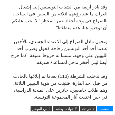
وقد بادر أربعة من الشباب التونسيين إلى إشعال
العراك ما عند رؤيتهم لثلاثة من الليبيين في الساحة،
بالصراخ في وجه أحفاد عمر المختار:" لا يجب عليكم
أن توجدوا هنا، هذه منطقتنا".
وتحول تبادل الصراخ إلى الاعتداء الجسدي، بالأخص
عندما أخد أحد التونسين زجاجة كحول وضرب أحد
الليبيين على وجهه، مسببا له جروحا عميقة، كما جرح
أيضا ليبي أحخر تدخل لمساعدة صديقه.
وقد تدخلت الشرطة (113) بعدما تم إبلاغها بالحادث
من قبل أحد المارة، فتتبثت من هوية الليبيين الثلاثة،
وهم طلاب جامعيين، حائزين على المنحة الدراسية،
في حين اختفت آثار المجموعة التونسية.
التصنيف
# حوادث
# حوادث وطنية
# من المهجر