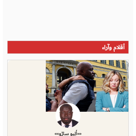
أقلام وآراء
««أَلِيو سارّو»»