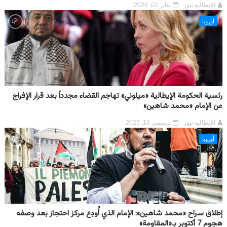
الإيطالية نيوز
يناير 02, 2026
أوروبا
رئسية الحكومة الإيطالية «ميلوني» تهاجم القضاء مجدداً بعد قرار الإفراج
عن الإمام «محمد شاهين»
الإيطالية نيوز
ديسمبر 16, 2025
أوروبا
إطلاق سراح «محمد شاهين»: الإمام الذي أُودِع مركز احتجاز بعد وصفه
هجوم 7 أكتوبر بـ«المقاومة»