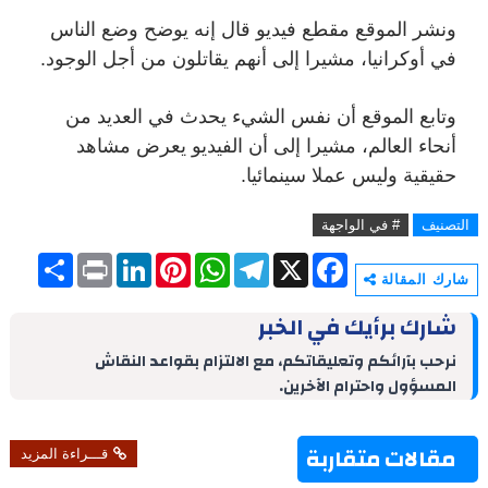
ونشر الموقع مقطع فيديو قال إنه يوضح وضع الناس
في أوكرانيا، مشيرا إلى أنهم يقاتلون من أجل الوجود.
وتابع الموقع أن نفس الشيء يحدث في العديد من
أنحاء العالم، مشيرا إلى أن الفيديو يعرض مشاهد
حقيقية وليس عملا سينمائيا.
التصنيف
# في الواجهة
S
P
L
P
W
T
X
F
h
r
i
i
h
e
a
شارك المقالة
a
i
n
n
a
l
c
r
n
k
t
t
e
e
شارك برأيك في الخبر
e
t
e
e
s
g
b
d
r
A
r
o
نرحب بآرائكم وتعليقاتكم، مع الالتزام بقواعد النقاش
I
e
p
a
o
المسؤول واحترام الآخرين.
n
s
p
m
k
t
مقالات متقاربة
قـــراءة المزيد