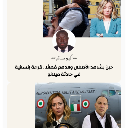
««أَلِيو سارّو»»
حين يشاهد الأطفال والدهم مُهانًا.. قراءة إنسانية
في حادثة ميلانو