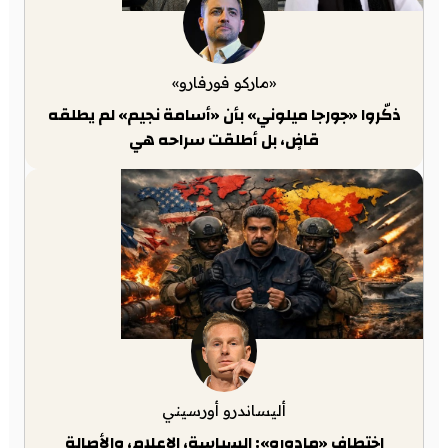
«ماركو فورفارو»
ذكّروا «جورجا ميلوني» بأن «أسامة نجيم» لم يطلقه
قاضٍ، بل أطلقت سراحه هي
أليساندرو أورسيني
اختطاف «مادورو»: السياسة، الإعلام، والأصالة