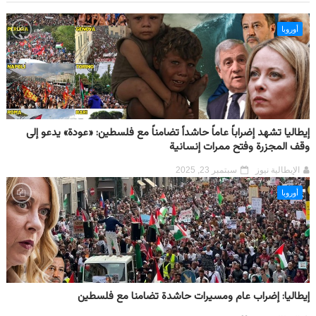
أوروبا
إيطاليا تشهد إضراباً عاماً حاشداً تضامناً مع فلسطين: «عودة» يدعو إلى
وقف المجزرة وفتح ممرات إنسانية
الإيطالية نيوز
سبتمبر 23, 2025
أوروبا
إيطاليا: إضراب عام ومسيرات حاشدة تضامنا مع فلسطين