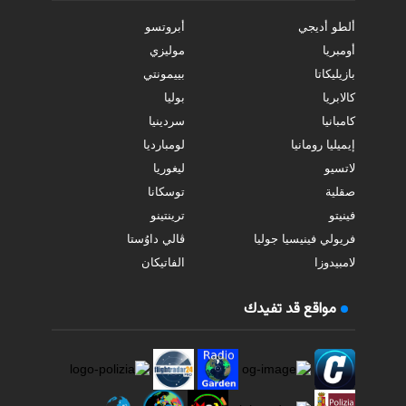
ألطو أديجي
أبروتسو
أومبريا
موليزي
بازيليكاتا
بييمونتي
كالابريا
بوليا
كامبانيا
سردينيا
إيميليا رومانيا
لومبارديا
لاتسيو
ليغوريا
صقلية
توسكانا
فينيتو
ترينتينو
فريولي فينيسيا جوليا
ڤالي داوُستا
لامبيدوزا
الفاتيكان
مواقع قد تفيدك