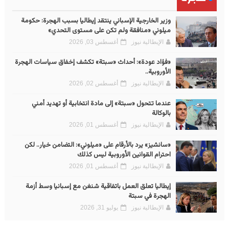
وزير الخارجية الإسباني ينتقد إيطاليا بسبب الهجرة: حكومة
ميلوني «منافقة ولم تكن على مستوى التحدي»
الإيطالية نيوز
أغسطس 03, 2026
«فؤاد عودة»: أحداث «سبتة» تكشف إخفاق سياسات الهجرة
الأوروبية..
الإيطالية نيوز
أغسطس 02, 2026
عندما تتحول «سبتة» إلى مادة انتخابية أو تهديد أمني
بالوكالة
الإيطالية نيوز
أغسطس 01, 2026
«سانشيز» يرد بالأرقام على «ميلوني»: التضامن خيار.. لكن
احترام القوانين الأوروبية ليس كذلك
الإيطالية نيوز
أغسطس 01, 2026
إيطاليا تعلق العمل باتفاقية شنغن مع إسبانيا وسط أزمة
الهجرة في سبتة
الإيطالية نيوز
يوليو 31, 2026