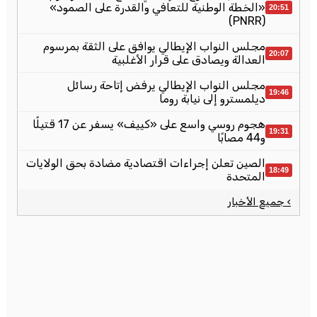
«الخطة الوطنية للتعافي والقدرة على الصمود»
20:51
(PNRR)
مجلس النواب الإيطالي يوافق على الثقة بمرسوم
20:07
العدالة ويصادق على قرار الأغلبية
مجلس النواب الإيطالي يرفض إتاحة رسائل
19:46
ديلمسترو إلى نيابة روما
هجوم روسي واسع على «كييف» يسفر عن 17 قتيلًا
19:31
و44 مصابًا
الصين تعلن إجراءات اقتصادية مضادة بحق الولايات
18:49
المتحدة
› جميع الأخبار