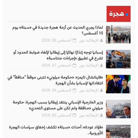
هجرة
لماذا يجري الحديث عن أزمة هجرة جديدة في «سبتة» يوم
15 أغسطس؟
الإيطالية نيوز
أغسطس 08, 2026
إسبانيا توجه إنذارًا نهائيًا إلى إيطاليا لإلغاء ضوابط الحدود أو
تشرع في تطبيق «إجراءات متناسبة»
الإيطالية نيوز
أغسطس 07, 2026
«فاينانشال تايمز»: «حكومة ميلوني» تتبنى موقفاً "منافقاً" في
انتقاداتها لإسبانيا بشأن الهجرة
الإيطالية نيوز
أغسطس 06, 2026
وزير الخارجية الإسباني ينتقد إيطاليا بسبب الهجرة: حكومة
ميلوني «منافقة ولم تكن على مستوى التحدي»
الإيطالية نيوز
أغسطس 03, 2026
«فؤاد عودة»: أحداث «سبتة» تكشف إخفاق سياسات الهجرة
الأوروبية..