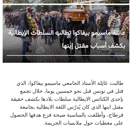
عائلة ماسيمو بيفاكوا تطالب السلطات الإيطالية
بكشف أسباب مقتل إبنها
طالبت عَائِلة الأستاذ الجامعي ماسيمو بيفاكوا، الذي
قتل في تونس قبل نحو خمسين يوما، خلال تجمع
بإحدى الكنائس الايطالية سلطات بلادها بكشف حقيقة
مقتل ابنها الذي كان يُدرّس اللغة الايطالية بجامعة
قرطاج، وأطلقت بالمناسبة صيحة فزع هدفها الحصول
على معطيات حول ملابسات الجريمة.