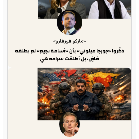
«ماركو فورفارو»
ذكّروا «جورجا ميلوني» بأن «أسامة نجيم» لم يطلقه
قاضٍ، بل أطلقت سراحه هي