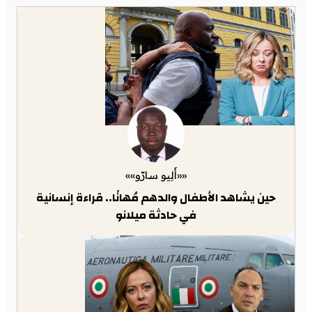
««أَلِيو سارّو»»
حين يشاهد الأطفال والدهم مُهانًا.. قراءة إنسانية
في حادثة ميلانو