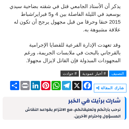
يذكر أن الأستاذ الجامعي قتل في شقته بضاحية سيدي
بوسعيد في الليلة الفاصلة بين 4 و5 فبراير/شباط
2015 خنقا وحرقا من قبل مجهول يرجح أن تكون له
علاقة مشبوهة به.
وقد تعهدت الإدارة الفرعية للقضايا الإجرامية
بالقرجاني بالبحث في ملابسات الجريمة، ورغم
المجهودات المبذولة فإن القاتل لايزال مجهولا.
التصنيف
# أخبار عمودية
# حوادث
S
P
L
P
W
T
X
F
h
r
i
i
h
e
a
شارك المقالة
a
i
n
n
a
l
c
r
n
k
t
t
e
e
شارك برأيك في الخبر
e
t
e
e
s
g
b
d
r
A
r
o
نرحب بآرائكم وتعليقاتكم، مع الالتزام بقواعد النقاش
I
e
p
a
o
المسؤول واحترام الآخرين.
n
s
p
m
k
t