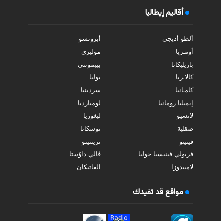
أقاليم إيطاليا
ألطو أديجي
أبروتسو
أومبريا
موليزي
بازيليكاتا
بييمونتي
كالابريا
بوليا
كامبانيا
سردينيا
إيميليا رومانيا
لومبارديا
لاتسيو
ليغوريا
صقلية
توسكانا
فينيتو
ترينتينو
فريولي فينيسيا جوليا
ڤالي داوُستا
لامبيدوزا
الفاتيكان
مواقع قد تفيدك