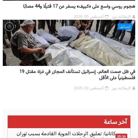
هجوم روسي واسع على «كييف» يسفر عن 17 قتيلًا و44 مصابًا
الإيطالية نيوز
أغسطس 05, 2026
إسرائيل
في ظل صمت العالم.. إسرائيل تستأنف المجازر في غزة: مقتل 19
فلسطينياً على الأقل
الإيطالية نيوز
أغسطس 03, 2026
آخر ساعة
كاتانيا: تعليق الرحلات الجوية القادمة بسبب ثوران
20:34