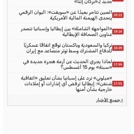
جديد لِـ«بركان إتنا»
الصين تتاجر بعيدًا عن «سويفت»: اليوان الرقمي
20:12
يتحدى الهيمنة المالية الأمريكية
«المواجهة الشاملة» بين إيطاليا وإسبانيا تتصدر
19:16
عناوين الصحافة الإيطالية
تركيا والسعودية وباكستان توقّع اتفاقًا عسكريًا
18:29
للدفاع المشترك وسط توتر متصاعد مع إيران
لماذا يجري الحديث عن أزمة هجرة جديدة في
17:55
«سبتة» يوم 15 أغسطس؟
«ميلوني» ترد على إسبانيا بشأن تعليق «اتفاقية
شنغن»: إيطاليا ترفض أي إنذارات أو إملاءات
17:01
خارجية بشأن أمنها
› جميع الأخبار