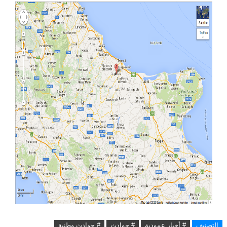
التصنيف
# أخبار عمودية
# حوادث
# حوادث وطنية