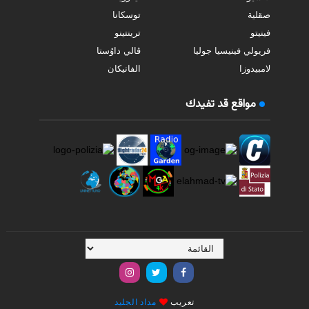
صقلية
توسكانا
فينيتو
ترينتينو
فريولي فينيسيا جوليا
ڤالي داوُستا
لامبيدوزا
الفاتيكان
مواقع قد تفيدك
تعريب
مداد الجليد