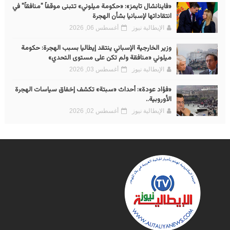
«فاينانشال تايمز»: «حكومة ميلوني» تتبنى موقفاً "منافقاً" في
انتقاداتها لإسبانيا بشأن الهجرة
الإيطالية نيوز
أغسطس 06, 2026
وزير الخارجية الإسباني ينتقد إيطاليا بسبب الهجرة: حكومة
ميلوني «منافقة ولم تكن على مستوى التحدي»
الإيطالية نيوز
أغسطس 03, 2026
«فؤاد عودة»: أحداث «سبتة» تكشف إخفاق سياسات الهجرة
الأوروبية..
الإيطالية نيوز
أغسطس 02, 2026