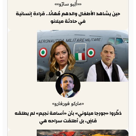
««أَلِيو سارّو»»
حين يشاهد الأطفال والدهم مُهانًا.. قراءة إنسانية
في حادثة ميلانو
«ماركو فورفارو»
ذكّروا «جورجا ميلوني» بأن «أسامة نجيم» لم يطلقه
قاضٍ، بل أطلقت سراحه هي