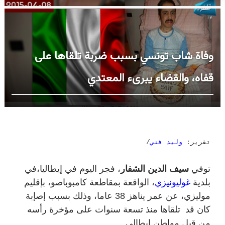
وفاة شاب تونسي بسبب ضربة تلقاها على
قفاه، والقضاء يبرىء المعتدي
تقرير:
وليد فني
/
توفي
سيف الدين الشفار
، فجر اليوم في إيطاليا،في
بلدية
غوليونيزي
، الواقعة بمقاطعة كامبوباصو، بإقليم
موليزي
،
عن عمر يناهز 38 عاما، وذلك بسبب إصإبة
كان قد تلقاها منذ تسعة سنوات على مؤخرة رأسه
من قبل مواطن إيطالي.