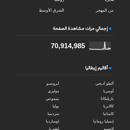
من المهجر
الشرق الأوسط
إجمالي مرات مشاهدة الصفحة
70,914,985
أقاليم إيطاليا
ألطو أديجي
أبروتسو
أومبريا
موليزي
بازيليكاتا
بييمونتي
كالابريا
بوليا
كامبانيا
سردينيا
إيميليا رومانيا
لومبارديا
لاتسيو
ليغوريا