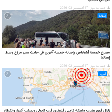
الإيطالية نيوز
أغسطس 03, 2026
إيطاليا
مصرع خمسة أشخاص وإصابة خمسة آخرين في حادث سير مروّع وسط
إيطاليا
الإيطالية نيوز
أغسطس 02, 2026
أوروبا
زلزال قوي يضرب منطقة كامبي فليغري قرب نابولي ويسبِّب أضرار وانقطاع