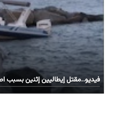
فيديو..مقتل إيطاليين إثنين بسبب اص