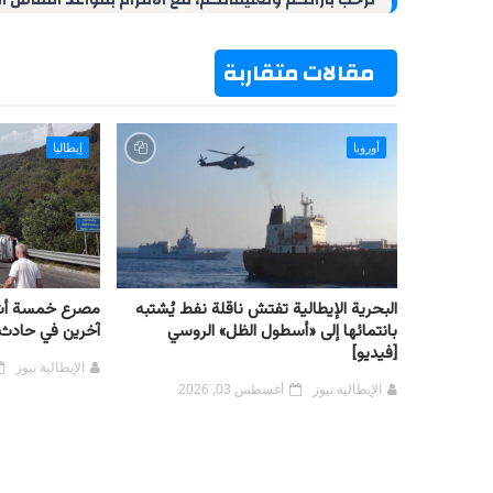
نرحب بآرائكم وتعليقاتكم، مع الالتزام بقواعد النقاش ا
I
e
p
a
o
n
s
p
m
k
t
مقالات متقاربة
أوروبا
إيطاليا
البحرية الإيطالية تفتش ناقلة نفط يُشتبه
مصرع خمسة أش
بانتمائها إلى «أسطول الظل» الروسي
آخرين في حادث 
[فيديو]
الإيطالية نيوز
الإيطالية نيوز
أغسطس 03, 2026