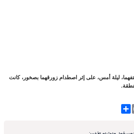
تفهما، ليلة أمس، على إثر اصطدام زورقهما بصخور، كانت
نطقة.
S
h
a
r
e