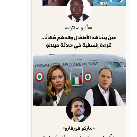
««أَلِيو سارّو»»
حين يشاهد الأطفال والدهم مُهانًا..
قراءة إنسانية في حادثة ميلانو
«ماركو فورفارو»