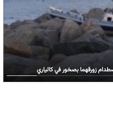
طدام زورقهما بصخور في كالياري