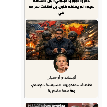
ذكّروا «جورجا ميلوني» بأن «أسامة
نجيم» لم يطلقه قاضٍ، بل أطلقت سراحه
هي
أليساندرو أورسيني
اختطاف «مادورو»: السياسة، الإعلام،
والأصالة الفكرية