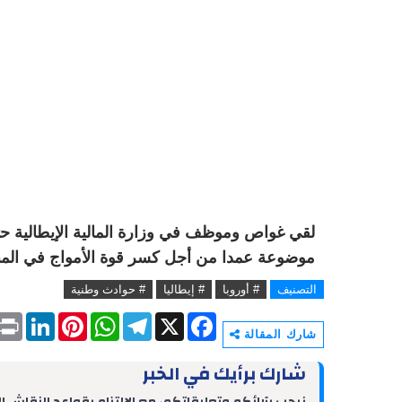
لقي غواص وموظف في وزارة المالية الإيطالية ح
موضوعة عمدا من أجل كسر قوة الأمواج في الم
التصنيف
# أوروبا
# إيطاليا
# حوادث وطنية
P
L
P
W
T
X
F
r
i
i
h
e
a
شارك المقالة
i
n
n
a
l
c
n
k
t
t
e
e
شارك برأيك في الخبر
t
e
e
s
g
b
d
r
A
r
o