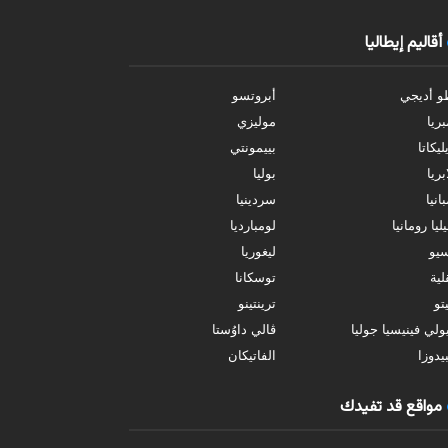
أقاليم إيطاليا
و أديجي
أبروتسو
بريا
موليزي
ليكاتا
بييمونتي
بريا
بوليا
انيا
سردينيا
ليا رومانيا
لومبارديا
سيو
ليغوريا
ية
توسكانا
تو
ترينتينو
ولي فينيسيا جوليا
ڤالي داوُستا
يدوزا
الفاتيكان
مواقع قد تفيدك