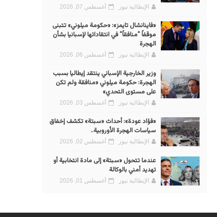
الإيطالية نيوز
أغسطس 07, 2026
«فاينانشال تايمز»: «حكومة ميلوني» تتبنى
موقفاً "منافقاً" في انتقاداتها لإسبانيا بشأن
الهجرة
الإيطالية نيوز
أغسطس 06, 2026
وزير الخارجية الإسباني ينتقد إيطاليا بسبب
الهجرة: حكومة ميلوني «منافقة ولم تكن
على مستوى التحدي»
الإيطالية نيوز
أغسطس 03, 2026
«فؤاد عودة»: أحداث «سبتة» تكشف إخفاق
سياسات الهجرة الأوروبية..
الإيطالية نيوز
أغسطس 02, 2026
عندما تتحول «سبتة» إلى مادة انتخابية أو
تهديد أمني بالوكالة
الإيطالية نيوز
أغسطس 01, 2026