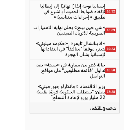
إسبانيا توجه إنذارًا نهائيًا إلى إيطاليا
لإلغاء ضوابط الحدود أو تشرع في
16:32
تطبيق «إجراءات متناسبة»
«شي جين بينغ» يعلن نهاية الامتيازات
16:09
الضريبية للأثرياء الصينيين
«فاينانشال تايمز»: «حكومة ميلوني»
تتبنى موقفاً "منافقاً" في انتقاداتها
19:23
لإسبانيا بشأن الهجرة
حالة ذعر بين مغاربة في «سبتة» بعد
تداول "قائمة مطلوبين" على مواقع
18:56
التواصل
وزير الاقتصاد «جانكارلو جيورجيتي»
يعلن: “ستطلب الحكومة قرضًا بقيمة
17:28
22 مليار يورو لإعادة التسلح”
› جميع الأخبار