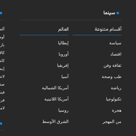
سينما
أقسام متنوعة
العالم
ألط
أوم
سياسة
إيطاليا
بازي
كالا
اقتصاد
أوروبا
كامب
ثقافة وفن
إفريقيا
إيمي
طب وصحة
آسيا
لات
صقل
رياضة
أمريكا الشمالية
فيني
تكنولوجيا
أمريكا اللاتينية
فري
لامب
هجرة
روسيا
من المهجر
الشرق الأوسط