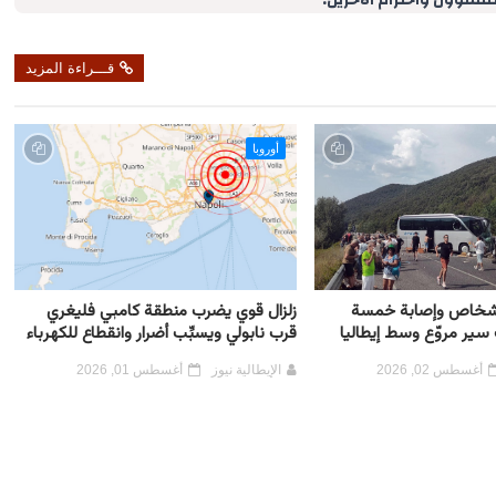
لمسؤول واحترام الآخرين.
قـــراءة المزيد
أوروبا
خاص وإصابة خمسة
زلزال قوي يضرب منطقة كامبي فليغري
سير مروّع وسط إيطاليا
قرب نابولي ويسبِّب أضرار وانقطاع للكهرباء
أغسطس 02, 2026
الإيطالية نيوز
أغسطس 01, 2026