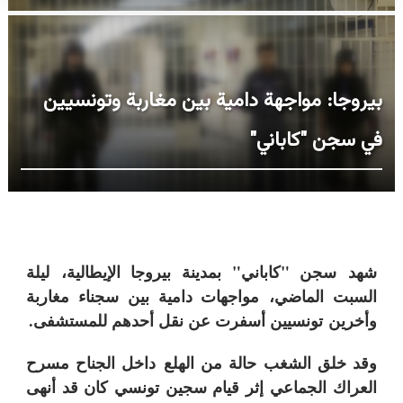
بيروجا: مواجهة دامية بين مغاربة وتونسيين
في سجن "كاباني"
شهد
سجن "كاباني" بمدينة بيروجا الإيطالية
،
ليلة
السبت الماضي
،
مواجهات دامية بين سجناء مغاربة
وأخرين
تونسيين أسفرت عن نقل أحدهم للمستشفى.
وقد خلق الشغب حالة من الهلع
داخل الجناح مسرح
العراك الجماعي
إثر قيام سجين تونسي كان قد أنهى