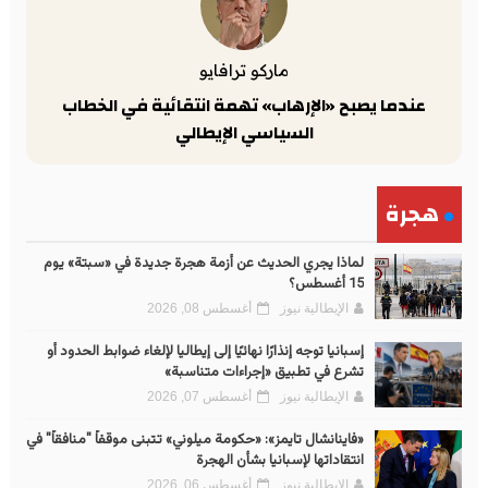
ماركو ترافايو
عندما يصبح «الإرهاب» تهمة انتقائية في الخطاب
السياسي الإيطالي
هجرة
لماذا يجري الحديث عن أزمة هجرة جديدة في «سبتة» يوم
15 أغسطس؟
الإيطالية نيوز
أغسطس 08, 2026
إسبانيا توجه إنذارًا نهائيًا إلى إيطاليا لإلغاء ضوابط الحدود أو
تشرع في تطبيق «إجراءات متناسبة»
الإيطالية نيوز
أغسطس 07, 2026
«فاينانشال تايمز»: «حكومة ميلوني» تتبنى موقفاً "منافقاً" في
انتقاداتها لإسبانيا بشأن الهجرة
الإيطالية نيوز
أغسطس 06, 2026