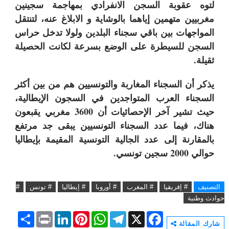
لتوه عقوبة السجن الانفرادي بمهاجمة سجينين
مغربيين متهمين إياهما بالوشاية و الابلاغ عنه، لتنتقل
المواجهات بين باقي سجناء البلدين ولولا تدخل حراس
السجن للسيطرة على الوضع بسرعة لكانت الحصيلة
ثقيلة.
يذكر أن السجناء المغاربة والتونسيين هم من بين أكثر
السجناء العرب المتواجدين في السجون الإيطالية،
حيث تشير آخر الإحصائيات أن 3600 مغربي يقبعون
هناك، فيما عدد السجناء التونسيين يبقى جد مرتفع
بالمقارنة إلى عدد الجالية التونسية المقيمة بإيطاليا
حوالي 2000 سجين تونسي.
التصنيف
# إفريقيا
# المغرب
# أوروبا
# إيطاليا
# تونس
#
حوادث وطنية
S
P
L
P
W
T
X
F
h
r
i
i
h
e
a
شارك المقالة