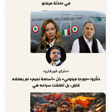
في حادثة ميلانو
«ماركو فورفارو»
ذكّروا «جورجا ميلوني» بأن «أسامة نجيم» لم يطلقه
قاضٍ، بل أطلقت سراحه هي