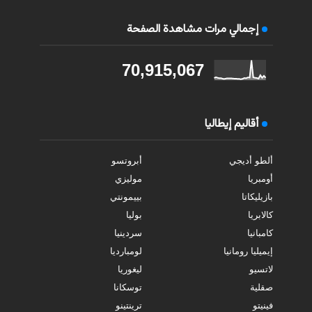
إجمالي مرات مشاهدة الصفحة
70,915,067
أقاليم إيطاليا
ألطو أديجي
أبروتسو
أومبريا
موليزي
بازيليكاتا
بييمونتي
كالابريا
بوليا
كامبانيا
سردينيا
إيميليا رومانيا
لومبارديا
لاتسيو
ليغوريا
صقلية
توسكانا
فينيتو
ترينتينو