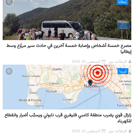
إيطاليا
مصرع خمسة أشخاص وإصابة خمسة آخرين في حادث سير مروّع وسط
إيطاليا
الإيطالية نيوز
أغسطس 02, 2026
أوروبا
زلزال قوي يضرب منطقة كامبي فليغري قرب نابولي ويسبِّب أضرار وانقطاع
للكهرباء
الإيطالية نيوز
أغسطس 01, 2026