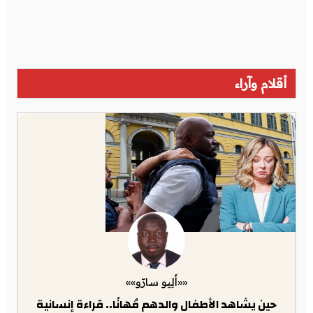
أقلام وآراء
««أَلِيو سارّو»»
حين يشاهد الأطفال والدهم مُهانًا.. قراءة إنسانية