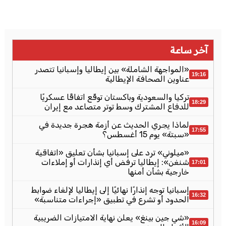
آخر ساعة
«المواجهة الشاملة» بين إيطاليا وإسبانيا تتصدر
19:16
عناوين الصحافة الإيطالية
تركيا والسعودية وباكستان توقّع اتفاقًا عسكريًا
18:29
للدفاع المشترك وسط توتر متصاعد مع إيران
لماذا يجري الحديث عن أزمة هجرة جديدة في
17:55
«سبتة» يوم 15 أغسطس؟
«ميلوني» ترد على إسبانيا بشأن تعليق «اتفاقية
شنغن»: إيطاليا ترفض أي إنذارات أو إملاءات
17:01
خارجية بشأن أمنها
إسبانيا توجه إنذارًا نهائيًا إلى إيطاليا لإلغاء ضوابط
16:32
الحدود أو تشرع في تطبيق «إجراءات متناسبة»
«شي جين بينغ» يعلن نهاية الامتيازات الضريبية
16:09