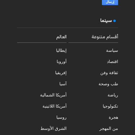
سينما
أقسام متنوعة
العالم
سياسة
إيطاليا
اقتصاد
أوروبا
ثقافة وفن
إفريقيا
طب وصحة
آسيا
رياضة
أمريكا الشمالية
تكنولوجيا
أمريكا اللاتينية
هجرة
روسيا
من المهجر
الشرق الأوسط