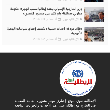
وزير الخارجية الإسباني ينتقد إيطاليا بسبب الهجرة: حكومة
ميلوني «منافقة ولم تكن على مستوى التحدي»
الإيطالية نيوز
أغسطس 03, 2026
«فؤاد عودة»: أحداث «سبتة» تكشف إخفاق سياسات الهجرة
الأوروبية..
الإيطالية نيوز
أغسطس 02, 2026
الإيطالية نيوز، موقع إخباري مهتم بشؤون الجالية المقيمة
في الخارج مع إطلالة على أهم الأحداث والحوادث الواقعة