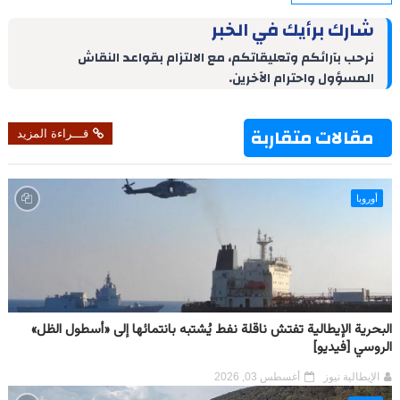
a
i
n
n
a
l
c
r
n
k
t
t
e
e
شارك برأيك في الخبر
e
t
e
e
s
g
b
d
r
A
r
o
نرحب بآرائكم وتعليقاتكم، مع الالتزام بقواعد النقاش
I
e
p
a
o
المسؤول واحترام الآخرين.
n
s
p
m
k
t
مقالات متقاربة
قـــراءة المزيد
أوروبا
البحرية الإيطالية تفتش ناقلة نفط يُشتبه بانتمائها إلى «أسطول الظل»
الروسي [فيديو]
الإيطالية نيوز
أغسطس 03, 2026