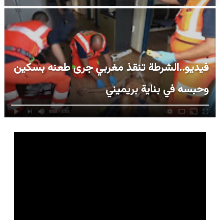
فيديو..الشرطة تنقذ مغربي جرى طعنه بسكين
وحبسه في بناية بريميني