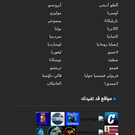
ألطو أديجي
أبروتسو
أومبريا
موليزي
بازيليكاتا
بييمونتي
كالابريا
بوليا
كامبانيا
سردينيا
إيميليا رومانيا
لومبارديا
لاتسيو
ليغوريا
صقلية
توسكانا
فينيتو
ترينتينو
فريولي فينيسيا جوليا
ڤالي داوُستا
لامبيدوزا
الفاتيكان
مواقع قد تفيدك