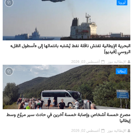
أوروبا
البحرية الإيطالية تفتش ناقلة نفط يُشتبه بانتمائها إلى «أسطول الظل»
الروسي [فيديو]
الإيطالية نيوز
أغسطس 03, 2026
إيطاليا
مصرع خمسة أشخاص وإصابة خمسة آخرين في حادث سير مروّع وسط
إيطاليا
الإيطالية نيوز
أغسطس 02, 2026