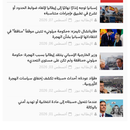
إسبانيا توجه إنذارًا نهائيًا إلى إيطاليا لإلغاء ضوابط الحدود أو
تشرع في تطبيق «إجراءات متناسبة»
الإيطالية نيوز
أغسطس 07, 2026
«فاينانشال تايمز»: «حكومة ميلوني» تتبنى موقفاً "منافقاً" في
انتقاداتها لإسبانيا بشأن الهجرة
الإيطالية نيوز
أغسطس 06, 2026
وزير الخارجية الإسباني ينتقد إيطاليا بسبب الهجرة: حكومة
ميلوني «منافقة ولم تكن على مستوى التحدي»
الإيطالية نيوز
أغسطس 03, 2026
«فؤاد عودة»: أحداث «سبتة» تكشف إخفاق سياسات الهجرة
الأوروبية..
الإيطالية نيوز
أغسطس 02, 2026
عندما تتحول «سبتة» إلى مادة انتخابية أو تهديد أمني
بالوكالة
الإيطالية نيوز
أغسطس 01, 2026