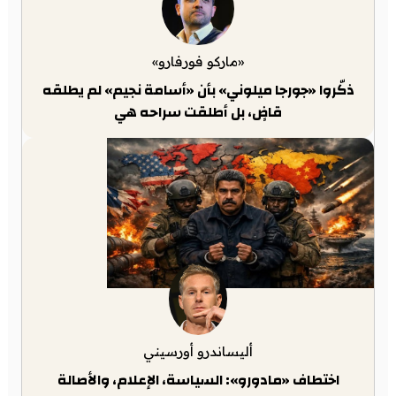
«ماركو فورفارو»
ذكّروا «جورجا ميلوني» بأن «أسامة نجيم» لم يطلقه
قاضٍ، بل أطلقت سراحه هي
أليساندرو أورسيني
اختطاف «مادورو»: السياسة، الإعلام، والأصالة