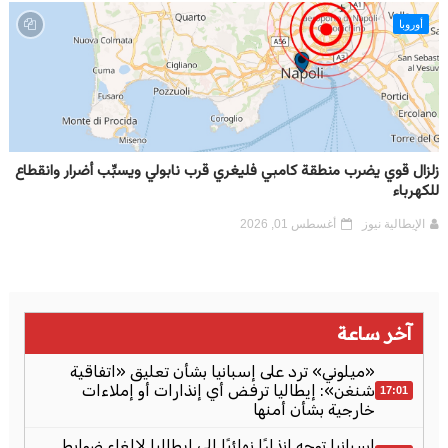
أوروبا
زلزال قوي يضرب منطقة كامبي فليغري قرب نابولي ويسبِّب أضرار وانقطاع
للكهرباء
الإيطالية نيوز
أغسطس 01, 2026
آخر ساعة
«ميلوني» ترد على إسبانيا بشأن تعليق «اتفاقية
شنغن»: إيطاليا ترفض أي إنذارات أو إملاءات
17:01
خارجية بشأن أمنها
إسبانيا توجه إنذارًا نهائيًا إلى إيطاليا لإلغاء ضوابط