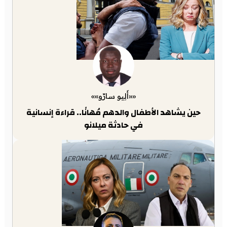
««أَلِيو سارّو»»
حين يشاهد الأطفال والدهم مُهانًا.. قراءة إنسانية
في حادثة ميلانو