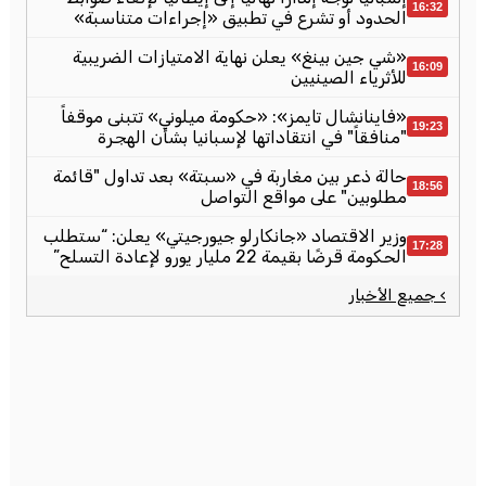
16:32
الحدود أو تشرع في تطبيق «إجراءات متناسبة»
«شي جين بينغ» يعلن نهاية الامتيازات الضريبية
16:09
للأثرياء الصينيين
«فاينانشال تايمز»: «حكومة ميلوني» تتبنى موقفاً
19:23
"منافقاً" في انتقاداتها لإسبانيا بشأن الهجرة
حالة ذعر بين مغاربة في «سبتة» بعد تداول "قائمة
18:56
مطلوبين" على مواقع التواصل
وزير الاقتصاد «جانكارلو جيورجيتي» يعلن: “ستطلب
17:28
الحكومة قرضًا بقيمة 22 مليار يورو لإعادة التسلح”
› جميع الأخبار