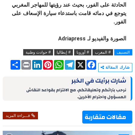
الحادثة على الفور، بحيث عند رؤيتها للمهاجر المغربي
يتوجع في دمائه قامت باستدعاء سيارة الإسعاف على
الفور.
الصورة والفيديو لـ
Adriapress
التصنيف
# المغرب
# أوروبا
# إيطاليا
# حوادث وطنية
S
P
L
P
W
T
X
F
h
r
i
i
h
e
a
شارك المقالة
a
i
n
n
a
l
c
r
n
k
t
t
e
e
شارك برأيك في الخبر
e
t
e
e
s
g
b
d
r
A
r
o
نرحب بآرائكم وتعليقاتكم، مع الالتزام بقواعد النقاش
I
e
p
a
o
المسؤول واحترام الآخرين.
n
s
p
m
k
t
مقالات متقاربة
قـــراءة المزيد