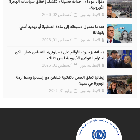
«فؤاد عودة»: أحداث «سبتة» تكشف إخفاق سياسات الهجرة
الأوروبية..
الإيطالية نيوز
أغسطس 02, 2026
عندما تتحول «سبتة» إلى مادة انتخابية أو تهديد أمني
بالوكالة
الإيطالية نيوز
أغسطس 01, 2026
«سانشيز» يرد بالأرقام على «ميلوني»: التضامن خيار.. لكن
احترام القوانين الأوروبية ليس كذلك
الإيطالية نيوز
أغسطس 01, 2026
إيطاليا تعلق العمل باتفاقية شنغن مع إسبانيا وسط أزمة
الهجرة في سبتة
الإيطالية نيوز
يوليو 31, 2026