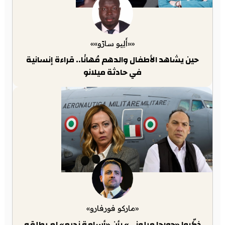
««أَلِيو سارّو»»
حين يشاهد الأطفال والدهم مُهانًا.. قراءة إنسانية
في حادثة ميلانو
«ماركو فورفارو»
ذكّروا «جورجا ميلوني» بأن «أسامة نجيم» لم يطلقه