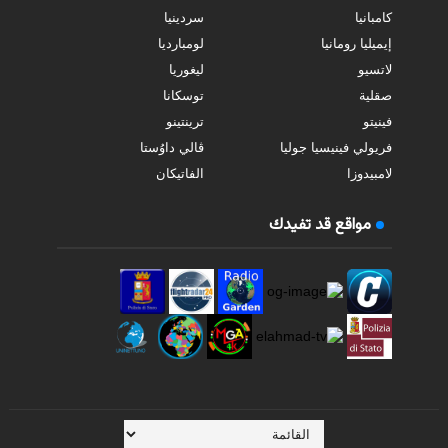
كامبانيا
سردينيا
إيميليا رومانيا
لومبارديا
لاتسيو
ليغوريا
صقلية
توسكانا
فينيتو
ترينتينو
فريولي فينيسيا جوليا
ڤالي داوُستا
لامبيدوزا
الفاتيكان
مواقع قد تفيدك