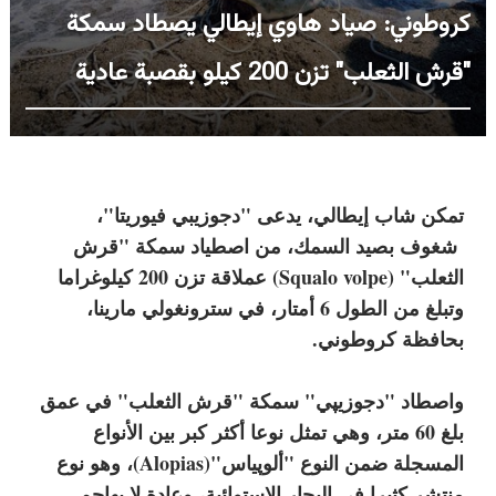
كروطوني: صياد هاوي إيطالي يصطاد سمكة
"قرش الثعلب" تزن 200 كيلو بقصبة عادية
تمكن شاب إيطالي، يدعى "دجوزيبي فيوريتا"،
شغوف بصيد السمك، من اصطياد سمكة "قرش
الثعلب" (Squalo volpe) عملاقة تزن 200 كيلوغراما
وتبلغ من الطول 6 أمتار، في سترونغولي مارينا،
بحافظة كروطوني.
واصطاد "دجوزيپي" سمكة "قرش الثعلب" في عمق
بلغ 60 متر، وهي تمثل نوعا أكثر كبر بين الأنواع
المسجلة ضمن النوع "ألوپياس"(Alopias)، وهو نوع
منتشر كثيرا في البحار الاستوائية، وعادة لا يهاجم