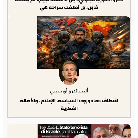
قاضٍ، بل أطلقت سراحه هي
أليساندرو أورسيني
اختطاف «مادورو»: السياسة، الإعلام، والأصالة
الفكرية