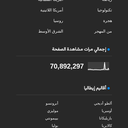
تكنولوجيا
أمريكا اللاتينية
هجرة
روسيا
من المهجر
الشرق الأوسط
إجمالي مرات مشاهدة الصفحة
70,892,297
أقاليم إيطاليا
ألطو أديجي
أبروتسو
أومبريا
موليزي
بازيليكاتا
بييمونتي
كالابريا
بوليا