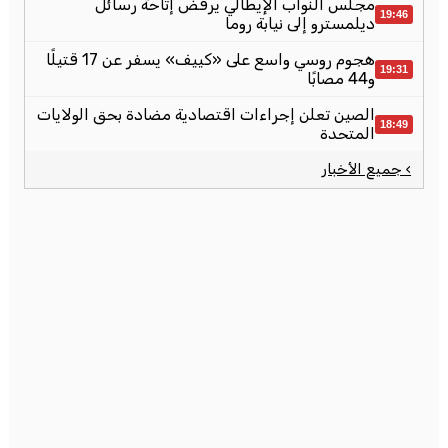
مجلس النواب الإيطالي يرفض إتاحة رسائل
19:46
ديلمسترو إلى نيابة روما
هجوم روسي واسع على «كييف» يسفر عن 17 قتيلًا
19:31
و44 مصابًا
الصين تعلن إجراءات اقتصادية مضادة بحق الولايات
18:49
المتحدة
› جميع الأخبار