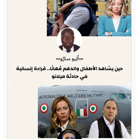
««أَلِيو سارّو»»
حين يشاهد الأطفال والدهم مُهانًا.. قراءة إنسانية
في حادثة ميلانو