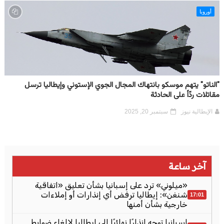
أوروبا
"الناتو" يتهم موسكو بانتهاك المجال الجوي الإستوني وإيطاليا ترسل
مقاتلات ردّاً على الحادثة
الإيطالية نيوز
سبتمبر 20, 2025
آخر ساعة
«ميلوني» ترد على إسبانيا بشأن تعليق «اتفاقية
شنغن»: إيطاليا ترفض أي إنذارات أو إملاءات
17:01
خارجية بشأن أمنها
إسبانيا توجه إنذارًا نهائيًا إلى إيطاليا لإلغاء ضوابط