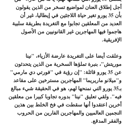
أجل إطلاق العنان لمواضيع تسخر من الذين يقولون
بأن 35 يورو تغير حياة اللاجئين في إيطاليا، غير أن
العديد من المعلقين تجابوا مع التغريدة بطريقة سلبية
هاجموا فيها المهاجرين غير القانونيين من الأصول
الإفريقية.
وعلقت أيضا على التغريدة عارضة الأزياء، "نينا
موريتش"، بنبرة تملؤها السخرية من الذين يتحدثون
عن 35 يورو قائلة: "إن رؤية في "فورتي دي مارمي"
و"ميلانو ماريريما" المهاجرين مسترخين على مقاعد
بـ35 يورو التي نمنحها لهم، هو في الحقيقة شيء مبالغ
فيه". ولقي تعليق "نينا" بدوره تجاوبا كبيرا من معلقين
أخرين اعتقدوا أنها سقطت في فخ الخلط بين هذين
النجمين العالميين والمهاجرين الفارين من الحروب
والفقر المدقع.