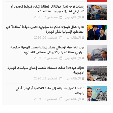
إسبانيا توجه إنذارًا نهائيًا إلى إيطاليا لإلغاء ضوابط الحدود أو
تشرع في تطبيق «إجراءات متناسبة»
الإيطالية نيوز
أغسطس 07, 2026
«فاينانشال تايمز»: «حكومة ميلوني» تتبنى موقفاً "منافقاً" في
انتقاداتها لإسبانيا بشأن الهجرة
الإيطالية نيوز
أغسطس 06, 2026
وزير الخارجية الإسباني ينتقد إيطاليا بسبب الهجرة: حكومة
ميلوني «منافقة ولم تكن على مستوى التحدي»
الإيطالية نيوز
أغسطس 03, 2026
«فؤاد عودة»: أحداث «سبتة» تكشف إخفاق سياسات الهجرة
الأوروبية..
الإيطالية نيوز
أغسطس 02, 2026
عندما تتحول «سبتة» إلى مادة انتخابية أو تهديد أمني
بالوكالة
الإيطالية نيوز
أغسطس 01, 2026