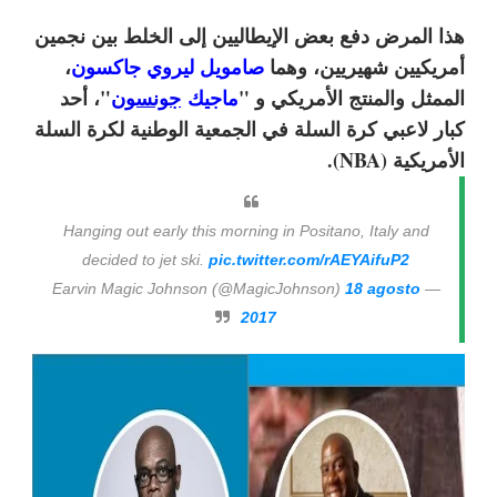
هذا المرض دفع بعض الإيطاليين إلى الخلط بين نجمين
أمريكيين شهيريين، وهما
صامويل ليروي جاكسون
،
الممثل والمنتج الأمريكي و "
ماجيك
جونسون
"، أحد
كبار لاعبي كرة السلة في الجمعية الوطنية لكرة السلة
الأمريكية (NBA).
Hanging out early this morning in Positano, Italy and
decided to jet ski.
pic.twitter.com/rAEYAifuP2
18 agosto
— Earvin Magic Johnson (@MagicJohnson)
2017