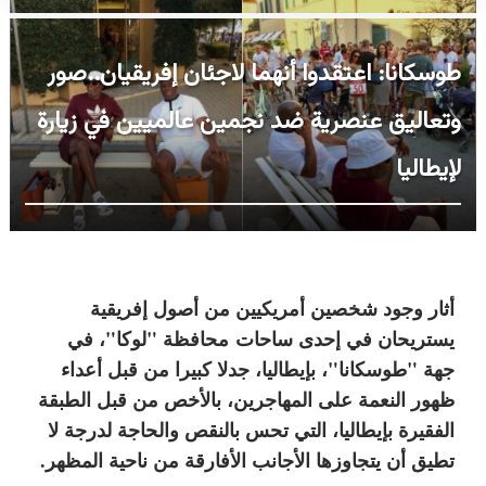
طوسكانا: اعتقدوا أنهما لاجئان إفريقيان..صور
وتعاليق عنصرية ضد نجمين عالميين في زيارة
لإيطاليا
أثار وجود شخصين أمريكيين من أصول إفريقية
يستريحان في إحدى ساحات
محافظة "لوكا"، في
جهة "طوسكانا"، بإيطاليا، جدلا كبيرا من قبل أعداء
ظهور النعمة على المهاجرين، بالأخص من قبل الطبقة
الفقيرة بإيطاليا، التي تحس بالنقص والحاجة لدرجة لا
تطيق أن يتجاوزها الأجانب الأفارقة من ناحية المظهر.