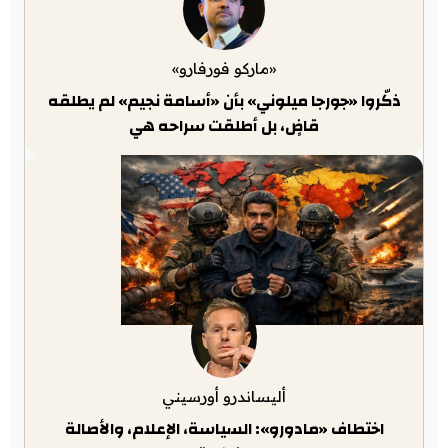
«ماركو فورفارو»
ذكّروا «جورجا ميلوني» بأن «أسامة نجيم» لم يطلقه
قاضٍ، بل أطلقت سراحه هي
أليساندرو أورسيني
اختطاف «مادورو»: السياسة، الإعلام، والأصالة