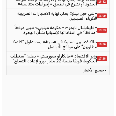
16:32
الحدود أو تشرع في تطبيق «إجراءات متناسبة»
«شي جين بينغ» يعلن نهاية الامتيازات الضريبية
16:09
للأثرياء الصينيين
«فاينانشال تايمز»: «حكومة ميلوني» تتبنى موقفاً
19:23
"منافقاً" في انتقاداتها لإسبانيا بشأن الهجرة
حالة ذعر بين مغاربة في «سبتة» بعد تداول "قائمة
18:56
مطلوبين" على مواقع التواصل
وزير الاقتصاد «جانكارلو جيورجيتي» يعلن: “ستطلب
17:28
الحكومة قرضًا بقيمة 22 مليار يورو لإعادة التسلح”
› جميع الأخبار