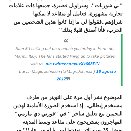
"تي شورتات"، وسراويل قصيرة، جميعها ذات علامات
تجارية مشهورة، فعامل أو متقاعد لا يمكنها
شراؤهم..فقولوا لي ما إذا كانوا هذين الشخصين من
الحرب، فأنا أصدق قليلا بذلك"
Sam & I chilling out on a bench yesterday in Forte dei
Marmi, Italy. The fans started lining up to take pictures
with us.
pic.twitter.com/uzXx698PiN
— Earvin Magic Johnson (@MagicJohnson)
16 agosto
2017
الموضوع نشر أول مرة على التويتر من طرف
مستخدم إيطالي، إذ استخدم الصورة الأمامية لهذين
النجمين مع تعليق ساخر " في "فورتي دي مارمي"
المهاجرون يستريحون على مقاعد وسط المدينة
بفضل 35 يورو التي نمنحها لهم، يا له من عار!!" من