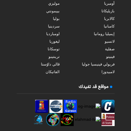
أومبريا
موليزي
بازيليكاتا
بييمونتي
كالابريا
بوليا
كامبانيا
سردينيا
إيميليا رومانيا
لومبارديا
لاتسيو
ليغوريا
صقلية
توسكانا
فينيتو
ترينتينو
فريولي فينيسيا جوليا
ڤالي داوُستا
لامبيدوزا
الفاتيكان
مواقع قد تفيدك