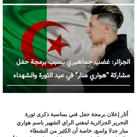
الجزائر: غضب جماهيري بسبب برمجة حفل
مشاركة "هواري منار" في عيد الثورة والشهداء
أثار إعلان برمجة حفل فني بمناسبة ذكرى ثورة
التحرير الجزائرية لمغني الراي الشهير باسم هواري
منار جدلا واسع، خاصة أن الكثير من النشطاء