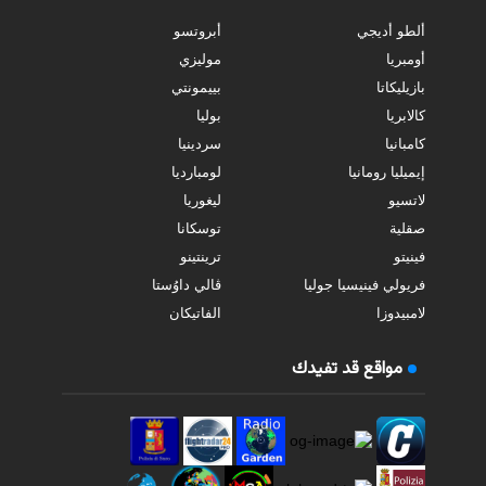
ألطو أديجي
أبروتسو
أومبريا
موليزي
بازيليكاتا
بييمونتي
كالابريا
بوليا
كامبانيا
سردينيا
إيميليا رومانيا
لومبارديا
لاتسيو
ليغوريا
صقلية
توسكانا
فينيتو
ترينتينو
فريولي فينيسيا جوليا
ڤالي داوُستا
لامبيدوزا
الفاتيكان
مواقع قد تفيدك