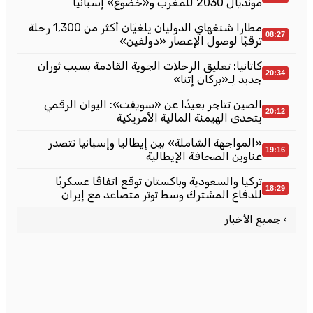
مونديال 2030 للمغرب و«خضوع» إسبانيا
مطارا شنغهاي الدوليان يلغيَان أكثر من 1,300 رحلة
08:27
ترقبًا لوصول الإعصار «دولفين»
كاتانيا: تعليق الرحلات الجوية القادمة بسبب ثوران
20:34
جديد لِـ«بركان إتنا»
الصين تتاجر بعيدًا عن «سويفت»: اليوان الرقمي
20:12
يتحدى الهيمنة المالية الأمريكية
«المواجهة الشاملة» بين إيطاليا وإسبانيا تتصدر
19:16
عناوين الصحافة الإيطالية
تركيا والسعودية وباكستان توقّع اتفاقًا عسكريًا
18:29
للدفاع المشترك وسط توتر متصاعد مع إيران
› جميع الأخبار