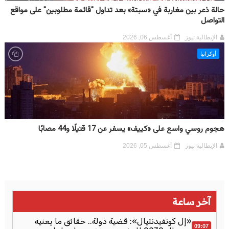
حالة ذعر بين مغاربة في «سبتة» بعد تداول "قائمة مطلوبين" على مواقع
التواصل
الإيطالية نيوز
أغسطس 06, 2026
أوكرانيا
هجوم روسي واسع على «كييف» يسفر عن 17 قتيلًا و44 مصابًا
الإيطالية نيوز
أغسطس 05, 2026
آخر ساعة
«إل كونفيدنثيال»: قضية دولة.. حقائق ما يعنيه
09:07