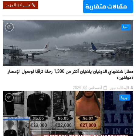
مقالات متقاربة
قـــراءة المزيد
آسيا
مطارا شنغهاي الدوليان يلغيَان أكثر من 1,300 رحلة ترقبًا لوصول الإعصار
«دولفين»
الإيطالية نيوز
أغسطس 09, 2026
أوروبا