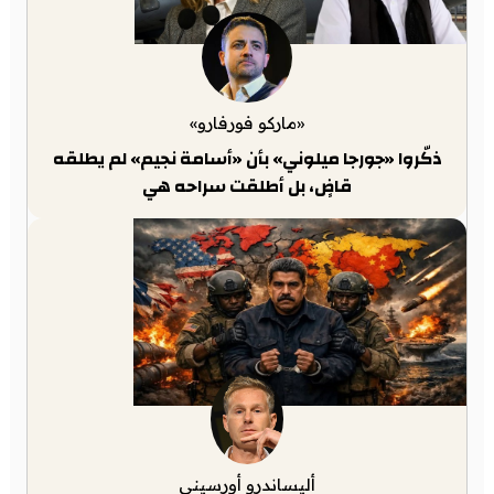
«ماركو فورفارو»
ذكّروا «جورجا ميلوني» بأن «أسامة نجيم» لم يطلقه
قاضٍ، بل أطلقت سراحه هي
أليساندرو أورسيني