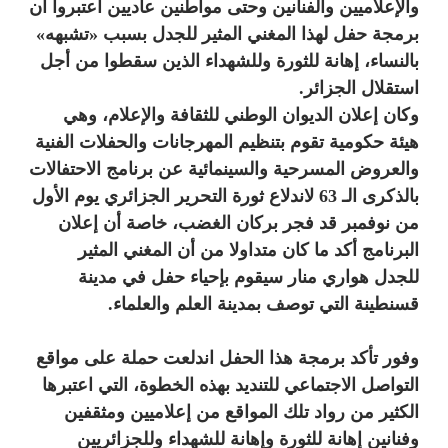
والإعلاميين والفنانين وحتى مواطنين عاديين اعتبروا أن
برمجة حفل لهذا المغني المثير للجدل بسبب «تشبهه»
بالنساء، إهانة للثورة وللشهداء الذين سقطوا من أجل
استقلال الجزائر.
وكان إعلان الديوان الوطني للثقافة والإعلام، وهي
هيئة حكومية تقوم بتنظيم المهرجانات والحفلات الفنية
والعروض المسرحية والسينمائية عن برنامج الاحتفالات
بالذكرى الـ 63 لاندلاع ثورة التحرير الجزائري يوم الأول
من نوفمبر قد فجر بركان الغضب، خاصة أن إعلان
البرنامج أكد ما كان متداولا من أن المغني المثير
للجدل هواري منار سيقوم بإحياء حفل في مدينة
قسنطينة التي توصف بمدينة العلم والعلماء.
وفور تأكد برمجة هذا الحفل اندلعت حملة على مواقع
التواصل الاجتماعي للتنديد بهذه الخطوة، التي اعتبرها
الكثير من رواد تلك المواقع من إعلاميين ومثقفين
وفنانين إهانة للثورة وإهانة للشهداء وللجزائريين