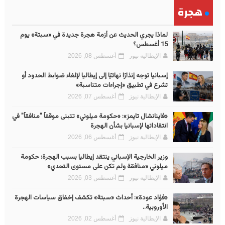
هجرة
لماذا يجري الحديث عن أزمة هجرة جديدة في «سبتة» يوم
15 أغسطس؟
الإيطالية نيوز
أغسطس 08, 2026
إسبانيا توجه إنذارًا نهائيًا إلى إيطاليا لإلغاء ضوابط الحدود أو
تشرع في تطبيق «إجراءات متناسبة»
الإيطالية نيوز
أغسطس 07, 2026
«فاينانشال تايمز»: «حكومة ميلوني» تتبنى موقفاً "منافقاً" في
انتقاداتها لإسبانيا بشأن الهجرة
الإيطالية نيوز
أغسطس 06, 2026
وزير الخارجية الإسباني ينتقد إيطاليا بسبب الهجرة: حكومة
ميلوني «منافقة ولم تكن على مستوى التحدي»
الإيطالية نيوز
أغسطس 03, 2026
«فؤاد عودة»: أحداث «سبتة» تكشف إخفاق سياسات الهجرة
الأوروبية..
الإيطالية نيوز
أغسطس 02, 2026