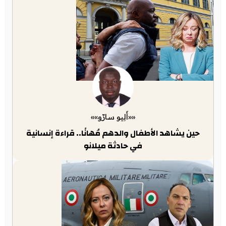
««أَلِيو سارّو»»
حين يشاهد الأطفال والدهم مُهانًا.. قراءة إنسانية
في حادثة ميلانو