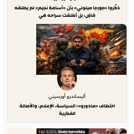
ذكّروا «جورجا ميلوني» بأن «أسامة نجيم» لم يطلقه
قاضٍ، بل أطلقت سراحه هي
أليساندرو أورسيني
اختطاف «مادورو»: السياسة، الإعلام، والأصالة
الفكرية