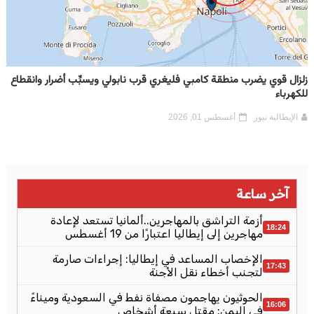
زلزال قوي يضرب منطقة كامبي فليغري قرب نابولي ويسبِّب أضرار وانقطاع
للكهرباء
الإيطالية نيوز
أغسطس 01, 2026
آخر ساعة
أزمة التراشق بالمهاجرين..ألمانيا تستعد لإعادة
18:24
مهاجرين إلى إيطاليا اعتبارًا من 19 أغسطس
الإخصاب المساعد في إيطاليا: إجراءات صارمة
17:43
لتجنب أخطاء نقل الأجنة
الحوثيون يهاجمون مصفاة نفط في السعودية وميناءً
16:06
في اليمن: مقتل سبعة أشخاص