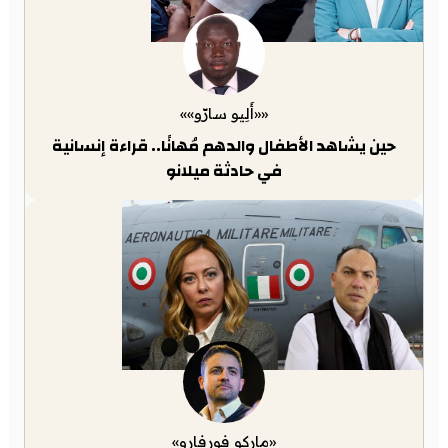
««أَلِيو سارّو»»
حين يشاهد الأطفال والدهم مُهانًا.. قراءة إنسانية
في حادثة ميلانو
«ماركو فورفارو»