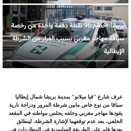
بريشا: خصم 96 نقطة دفعة واحدة من رخصة
سياقة مهاجر مغربي بسبب الفرار من الشرطة
الإيطالية
عرف شارع "فيا ميلانو" بمدينة بريشا شمال إيطاليا
سباقا من نوع خاص مابين شرطة المرور ودراجة نارية
يقودها مهاجر مغربي وخلفه يجلس مواطنه في المقعد
الخلفي، بعد عدم توقفهما لإشارة الشرطة، لينطلق
بعدها فلم على الطريقة الهوليودية في المطاردات في