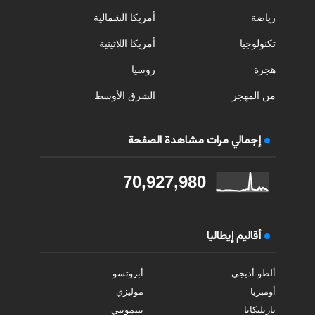
رياضة
أمريكا الشمالية
تكنولوجيا
أمريكا اللاتينية
هجرة
روسيا
من المهجر
الشرق الأوسط
إجمالي مرات مشاهدة الصفحة
70,927,980
أقاليم إيطاليا
ألطو أديجي
أبروتسو
أومبريا
موليزي
بازيليكاتا
بييمونتي