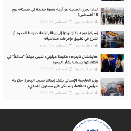
لماذا يجري الحديث عن أزمة هجرة جديدة في «سبتة» يوم
15 أغسطس؟
الإيطالية نيوز
أغسطس 08, 2026
إسبانيا توجه إنذارًا نهائيًا إلى إيطاليا لإلغاء ضوابط الحدود أو
تشرع في تطبيق «إجراءات متناسبة»
الإيطالية نيوز
أغسطس 07, 2026
«فاينانشال تايمز»: «حكومة ميلوني» تتبنى موقفاً "منافقاً" في
انتقاداتها لإسبانيا بشأن الهجرة
الإيطالية نيوز
أغسطس 06, 2026
وزير الخارجية الإسباني ينتقد إيطاليا بسبب الهجرة: حكومة
ميلوني «منافقة ولم تكن على مستوى التحدي»
الإيطالية نيوز
أغسطس 03, 2026