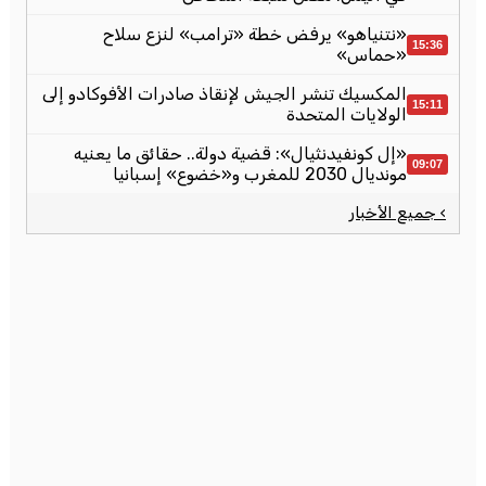
«نتنياهو» يرفض خطة «ترامب» لنزع سلاح
15:36
«حماس»
المكسيك تنشر الجيش لإنقاذ صادرات الأفوكادو إلى
15:11
الولايات المتحدة
«إل كونفيدنثيال»: قضية دولة.. حقائق ما يعنيه
09:07
مونديال 2030 للمغرب و«خضوع» إسبانيا
› جميع الأخبار