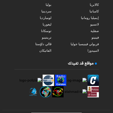
كالابريا
بوليا
كامبانيا
سردينيا
إيميليا رومانيا
لومبارديا
لاتسيو
ليغوريا
صقلية
توسكانا
فينيتو
ترينتينو
فريولي فينيسيا جوليا
ڤالي داوُستا
لامبيدوزا
الفاتيكان
مواقع قد تفيدك