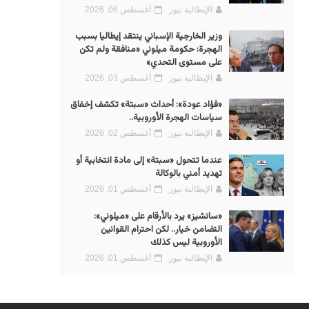
الإيطالية نيوز
أغسطس 06, 2026
وزير الخارجية الإسباني ينتقد إيطاليا بسبب
الهجرة: حكومة ميلوني «منافقة ولم تكن
على مستوى التحدي»
الإيطالية نيوز
أغسطس 03, 2026
«فؤاد عودة»: أحداث «سبتة» تكشف إخفاق
سياسات الهجرة الأوروبية..
الإيطالية نيوز
أغسطس 02, 2026
عندما تتحول «سبتة» إلى مادة انتخابية أو
تهديد أمني بالوكالة
الإيطالية نيوز
أغسطس 01, 2026
«سانشيز» يرد بالأرقام على «ميلوني»:
التضامن خيار.. لكن احترام القوانين
الأوروبية ليس كذلك
الإيطالية نيوز
أغسطس 01, 2026