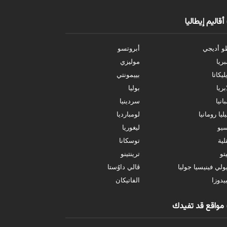
أقاليم إيطاليا
و أديجي
أبروتسو
بريا
موليزي
ليكاتا
بييمونتي
بريا
بوليا
انيا
سردينيا
ليا رومانيا
لومبارديا
سيو
ليغوريا
ية
توسكانا
تو
ترينتينو
ولي فينيسيا جوليا
ڤالي داوُستا
يدوزا
الفاتيكان
مواقع قد تفيدك