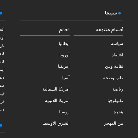
سينما
أقسام متنوعة
العالم
ألط
أوم
سياسة
إيطاليا
بازي
كالا
اقتصاد
أوروبا
كامب
ثقافة وفن
إفريقيا
إيمي
طب وصحة
آسيا
لات
صقل
رياضة
أمريكا الشمالية
فيني
تكنولوجيا
أمريكا اللاتينية
فري
لامب
هجرة
روسيا
من المهجر
الشرق الأوسط