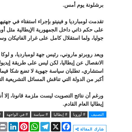
برشلونة يوم أمس.
على حكم ذاتي داخل الجمهورية الإيطالية
مثل أوو
جوليا، ولما استقلال كامل
على غرار الفاتيكان وس
ويعد روبرتو ماروني، رئيس جهة لومبارديا، و لوكا 
الانفصال عن إيطاليا، لكن ليس على طريقة إيديولوج
استشاري، تطلبان سياسة جهوية لا تضع شكا فيما 
أكبر من الدولة التي تناقش المسائل التشريعية ا
ورغم أن نتائج التصويت ليست ملزمة قانونا، إلا أنه
إيطاليا العام القادم.
التصنيف
# أوروبا
# إيطاليا
# سياسة
# في الواجهة
#
P
L
P
W
T
X
F
r
i
i
h
e
a
شارك المقالة