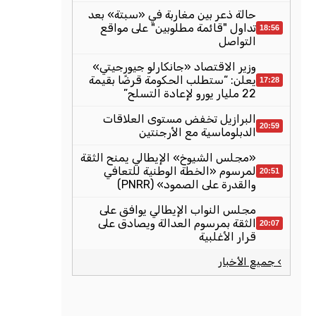
حالة ذعر بين مغاربة في «سبتة» بعد
تداول "قائمة مطلوبين" على مواقع
18:56
التواصل
وزير الاقتصاد «جانكارلو جيورجيتي»
يعلن: “ستطلب الحكومة قرضًا بقيمة
17:28
22 مليار يورو لإعادة التسلح”
البرازيل تخفض مستوى العلاقات
20:59
الدبلوماسية مع الأرجنتين
«مجلس الشيوخ» الإيطالي يمنح الثقة
لمرسوم «الخطة الوطنية للتعافي
20:51
والقدرة على الصمود» (PNRR)
مجلس النواب الإيطالي يوافق على
الثقة بمرسوم العدالة ويصادق على
20:07
قرار الأغلبية
› جميع الأخبار