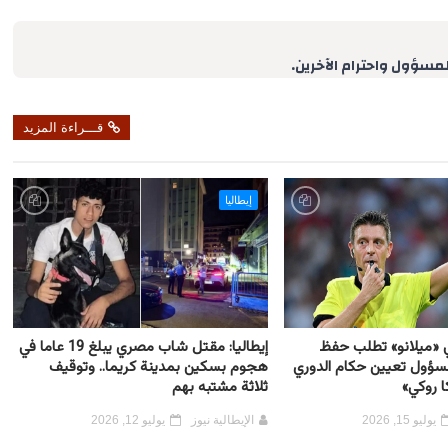
a
r
e
لمسؤول واحترام الآخرين.
قـــراءة المزيد
إيطاليا
في «ميلانو» تطلب حفظ
إيطاليا: مقتل شاب مصري يبلغ 19 عاما في
سؤول تعيين حكام الدوري
هجوم بسكين بمدينة كريما.. وتوقيف
ا روكي»
ثلاثة مشتبه بهم
يوليو 15, 2026
الإيطالية نيوز
يوليو 12, 2026