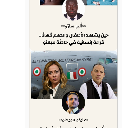
««أَلِيو سارّو»»
حين يشاهد الأطفال والدهم مُهانًا..
قراءة إنسانية في حادثة ميلانو
«ماركو فورفارو»