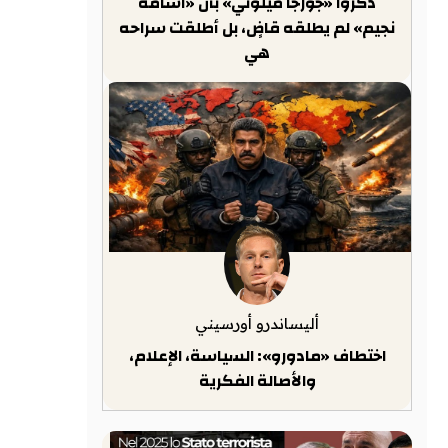
ذكّروا «جورجا ميلوني» بأن «أسامة
نجيم» لم يطلقه قاضٍ، بل أطلقت سراحه
هي
أليساندرو أورسيني
اختطاف «مادورو»: السياسة، الإعلام،
والأصالة الفكرية