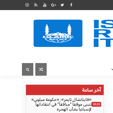
آخر ساعة
«فاينانشال تايمز»: «حكومة ميلوني»
تتبنى موقفاً "منافقاً" في انتقاداتها
19:23
لإسبانيا بشأن الهجرة