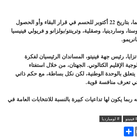
تقدمت لومبارديا و فينيتو بإجراء استفتاء في جهتيهما، بتاريخ 22 أكتوبر للحسم في قرار البقاء وأو الحصول
ستا، وساردينيا، وصقلية، وترينتو/بولزانو و فريولي فينيسيا
انريمو.
تزايا، رئيس جهة فينيتو، المساندان الرئيسيان لفكرة
ية الإقليم الكتالوني. الجهتان، من خلال استفتاء
يتعلق بالوحدة الوطنية، لكن نكل بساطة، مع حكم ذاتي
لتي تعرف منافسة قوية.
 ربما يكون لها تداعيات كبيرة بالنسبة للانتخابات العامة في
 فينيتو
# لومبارديا
S
h