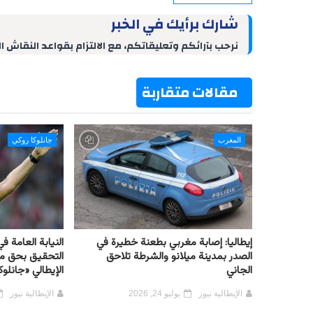
i
n
n
a
l
c
n
k
t
t
e
e
شارك برأيك في الخبر
t
e
e
s
g
b
d
r
A
r
o
نرحب بآرائكم وتعليقاتكم، مع الالتزام بقواعد النقاش ا
I
e
p
a
o
n
s
p
m
k
t
مقالات متقاربة
المغرب
جانلوكا روكي
إيطاليا: إصابة مغربي بطعنة خطيرة في
النيابة العامة 
الصدر بمدينة ميلانو والشرطة تلاحق
التحقيق بحق م
الجاني
الإيطالي «جانلوك
الإيطالية نيوز
يوليو 24, 2026
الإيطالية نيوز