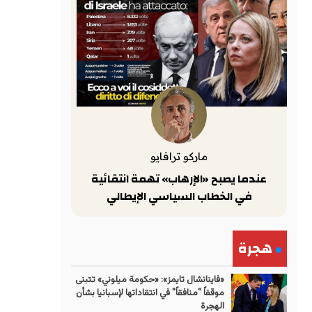
ماركو ترافايو
عندما يصبح «الإرهاب» تهمة انتقائية
في الخطاب السياسي الإيطالي
هجرة
«فاينانشال تايمز»: «حكومة ميلوني» تتبنى
موقفاً "منافقاً" في انتقاداتها لإسبانيا بشأن
الهجرة