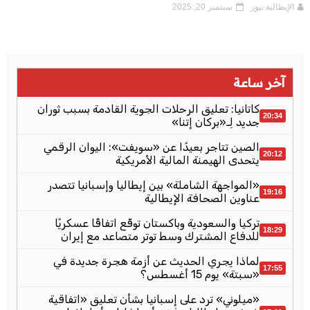
الإيطالية نيوز
سبتمبر 20, 2025
آخر ساعة
كاتانيا: تعليق الرحلات الجوية القادمة بسبب ثوران
20:34
جديد لِـ«بركان إتنا»
الصين تتاجر بعيدًا عن «سويفت»: اليوان الرقمي
20:12
يتحدى الهيمنة المالية الأمريكية
«المواجهة الشاملة» بين إيطاليا وإسبانيا تتصدر
19:16
عناوين الصحافة الإيطالية
تركيا والسعودية وباكستان توقّع اتفاقًا عسكريًا
18:29
للدفاع المشترك وسط توتر متصاعد مع إيران
لماذا يجري الحديث عن أزمة هجرة جديدة في
17:55
«سبتة» يوم 15 أغسطس؟
«ميلوني» ترد على إسبانيا بشأن تعليق «اتفاقية