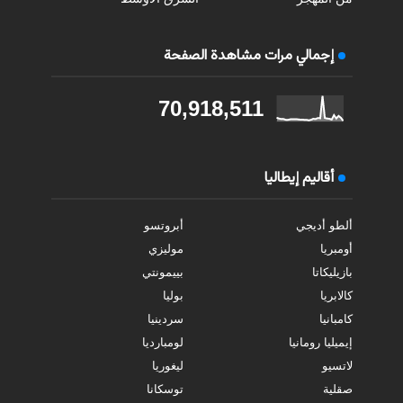
إجمالي مرات مشاهدة الصفحة
70,918,511
أقاليم إيطاليا
ألطو أديجي
أبروتسو
أومبريا
موليزي
بازيليكاتا
بييمونتي
كالابريا
بوليا
كامبانيا
سردينيا
إيميليا رومانيا
لومبارديا
لاتسيو
ليغوريا
صقلية
توسكانا