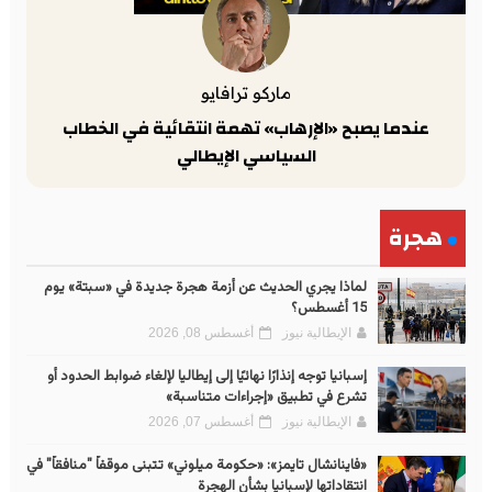
ماركو ترافايو
عندما يصبح «الإرهاب» تهمة انتقائية في الخطاب
السياسي الإيطالي
هجرة
لماذا يجري الحديث عن أزمة هجرة جديدة في «سبتة» يوم
15 أغسطس؟
الإيطالية نيوز
أغسطس 08, 2026
إسبانيا توجه إنذارًا نهائيًا إلى إيطاليا لإلغاء ضوابط الحدود أو
تشرع في تطبيق «إجراءات متناسبة»
الإيطالية نيوز
أغسطس 07, 2026
«فاينانشال تايمز»: «حكومة ميلوني» تتبنى موقفاً "منافقاً" في
انتقاداتها لإسبانيا بشأن الهجرة