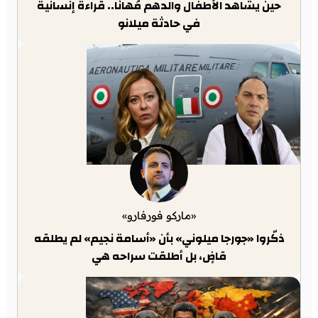
حين يشاهد الأطفال والدهم مُهانًا.. قراءة إنسانية
في حادثة ميلانو
«ماركو فورفارو»
ذكّروا «جورجا ميلوني» بأن «أسامة نجيم» لم يطلقه
قاضٍ، بل أطلقت سراحه هي