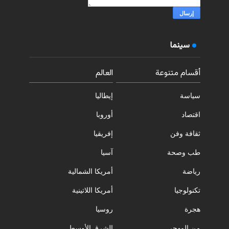
سينما
أقسام متنوعة
العالم
سياسة
إيطاليا
اقتصاد
أوروبا
ثقافة وفن
إفريقيا
طب وصحة
آسيا
رياضة
أمريكا الشمالية
تكنولوجيا
أمريكا اللاتينية
هجرة
روسيا
من المهجر
الشرق الأوسط