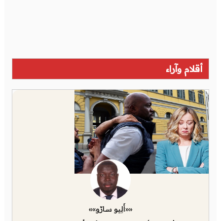
أقلام وآراء
««أَلِيو سارّو»»