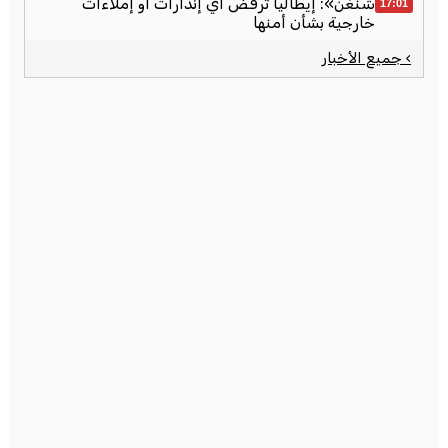
شنغن»: إيطاليا ترفض أي إنذارات أو إملاءات
17:01
خارجية بشأن أمنها
› جميع الأخبار