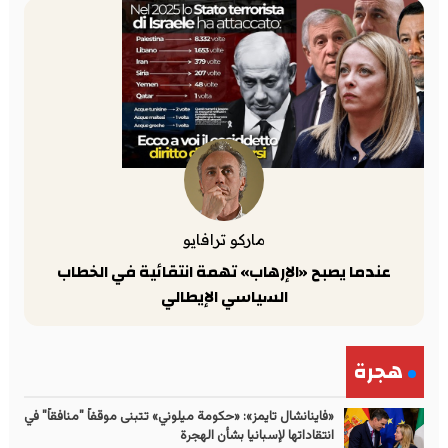
ماركو ترافايو
عندما يصبح «الإرهاب» تهمة انتقائية في الخطاب
السياسي الإيطالي
هجرة
«فاينانشال تايمز»: «حكومة ميلوني» تتبنى موقفاً "منافقاً" في
انتقاداتها لإسبانيا بشأن الهجرة