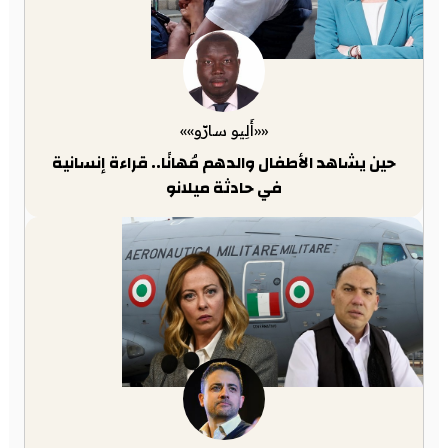
««أَلِيو سارّو»»
حين يشاهد الأطفال والدهم مُهانًا.. قراءة إنسانية
في حادثة ميلانو