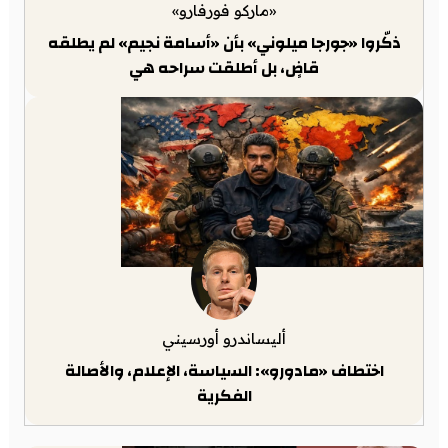
«ماركو فورفارو»
ذكّروا «جورجا ميلوني» بأن «أسامة نجيم» لم يطلقه
قاضٍ، بل أطلقت سراحه هي
أليساندرو أورسيني
اختطاف «مادورو»: السياسة، الإعلام، والأصالة
الفكرية