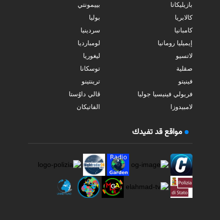
بازيليكاتا
بييمونتي
كالابريا
بوليا
كامبانيا
سردينيا
إيميليا رومانيا
لومبارديا
لاتسيو
ليغوريا
صقلية
توسكانا
فينيتو
ترينتينو
فريولي فينيسيا جوليا
ڤالي داوُستا
لامبيدوزا
الفاتيكان
مواقع قد تفيدك