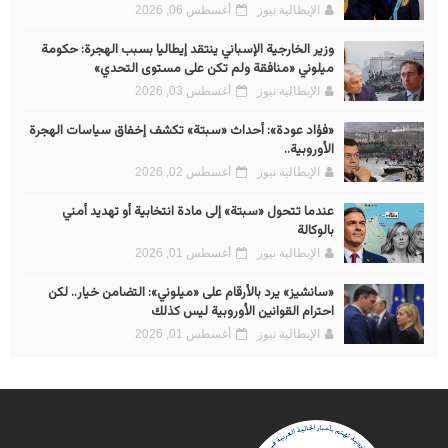
الإيطالية نيوز
أغسطس 06, 2026
وزير الخارجية الإسباني ينتقد إيطاليا بسبب الهجرة: حكومة
ميلوني «منافقة ولم تكن على مستوى التحدي»
الإيطالية نيوز
أغسطس 03, 2026
«فؤاد عودة»: أحداث «سبتة» تكشف إخفاق سياسات الهجرة
الأوروبية..
الإيطالية نيوز
أغسطس 02, 2026
عندما تتحول «سبتة» إلى مادة انتخابية أو تهديد أمني
بالوكالة
الإيطالية نيوز
أغسطس 01, 2026
«سانشيز» يرد بالأرقام على «ميلوني»: التضامن خيار.. لكن
احترام القوانين الأوروبية ليس كذلك
الإيطالية نيوز
أغسطس 01, 2026