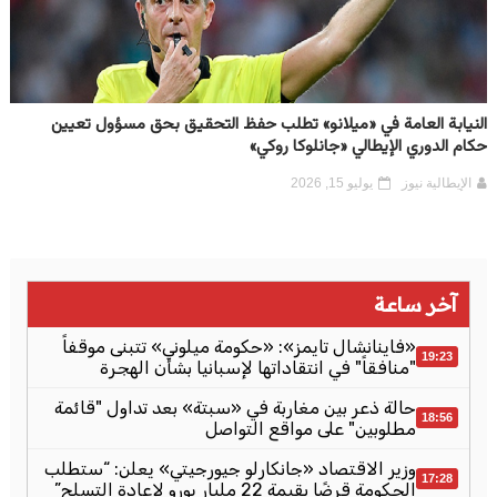
النيابة العامة في «ميلانو» تطلب حفظ التحقيق بحق مسؤول تعيين
حكام الدوري الإيطالي «جانلوكا روكي»
الإيطالية نيوز
يوليو 15, 2026
آخر ساعة
«فاينانشال تايمز»: «حكومة ميلوني» تتبنى موقفاً
19:23
"منافقاً" في انتقاداتها لإسبانيا بشأن الهجرة
حالة ذعر بين مغاربة في «سبتة» بعد تداول "قائمة
18:56
مطلوبين" على مواقع التواصل
وزير الاقتصاد «جانكارلو جيورجيتي» يعلن: “ستطلب
17:28
الحكومة قرضًا بقيمة 22 مليار يورو لإعادة التسلح”