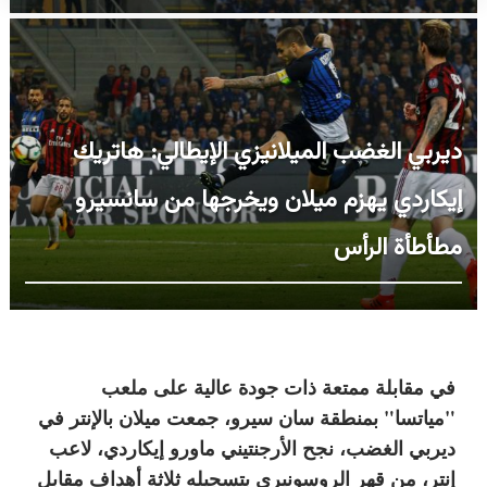
ديربي الغضب الميلانيزي الإيطالي: هاتريك
إيكاردي يهزم ميلان ويخرجها من سانسيرو
مطأطأة الرأس
في مقابلة ممتعة ذات جودة عالية على ملعب
"مياتسا" بمنطقة سان سيرو، جمعت ميلان بالإنتر في
ديربي الغضب، نجح الأرجنتيني ماورو إيكاردي، لاعب
إنتر، من قهر الروسونيري بتسجيله ثلاثة أهداف مقابل