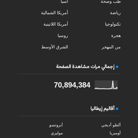
طب وصحة
آسيا
رياضة
أمريكا الشمالية
تكنولوجيا
أمريكا اللاتينية
هجرة
روسيا
من المهجر
الشرق الأوسط
إجمالي مرات مشاهدة الصفحة
70,894,384
أقاليم إيطاليا
ألطو أديجي
أبروتسو
أومبريا
موليزي