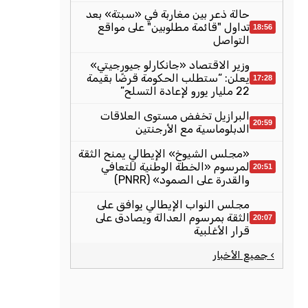
حالة ذعر بين مغاربة في «سبتة» بعد
تداول "قائمة مطلوبين" على مواقع
18:56
التواصل
وزير الاقتصاد «جانكارلو جيورجيتي»
يعلن: “ستطلب الحكومة قرضًا بقيمة
17:28
22 مليار يورو لإعادة التسلح”
البرازيل تخفض مستوى العلاقات
20:59
الدبلوماسية مع الأرجنتين
«مجلس الشيوخ» الإيطالي يمنح الثقة
لمرسوم «الخطة الوطنية للتعافي
20:51
والقدرة على الصمود» (PNRR)
مجلس النواب الإيطالي يوافق على
الثقة بمرسوم العدالة ويصادق على
20:07
قرار الأغلبية
› جميع الأخبار