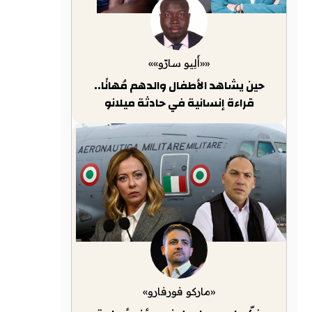
««أَلِيو سارّو»»
حين يشاهد الأطفال والدهم مُهانًا..
قراءة إنسانية في حادثة ميلانو
«ماركو فورفارو»