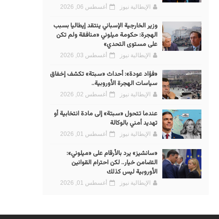
الإيطالية نيوز
أغسطس 06, 2026
وزير الخارجية الإسباني ينتقد إيطاليا بسبب
الهجرة: حكومة ميلوني «منافقة ولم تكن
على مستوى التحدي»
الإيطالية نيوز
أغسطس 03, 2026
«فؤاد عودة»: أحداث «سبتة» تكشف إخفاق
سياسات الهجرة الأوروبية..
الإيطالية نيوز
أغسطس 02, 2026
عندما تتحول «سبتة» إلى مادة انتخابية أو
تهديد أمني بالوكالة
الإيطالية نيوز
أغسطس 01, 2026
«سانشيز» يرد بالأرقام على «ميلوني»:
التضامن خيار.. لكن احترام القوانين
الأوروبية ليس كذلك
الإيطالية نيوز
أغسطس 01, 2026