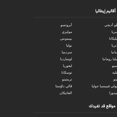
أقاليم إيطاليا
و أديجي
أبروتسو
بريا
موليزي
ليكاتا
بييمونتي
بريا
بوليا
انيا
سردينيا
ليا رومانيا
لومبارديا
سيو
ليغوريا
ية
توسكانا
تو
ترينتينو
ولي فينيسيا جوليا
ڤالي داوُستا
يدوزا
الفاتيكان
مواقع قد تفيدك