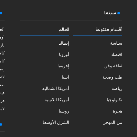
سينما
أقسام متنوعة
العالم
ألط
أوم
سياسة
إيطاليا
بازي
كالا
اقتصاد
أوروبا
كامب
ثقافة وفن
إفريقيا
إيمي
طب وصحة
آسيا
لات
صقل
رياضة
أمريكا الشمالية
فيني
تكنولوجيا
أمريكا اللاتينية
فري
لامب
هجرة
روسيا
من المهجر
الشرق الأوسط