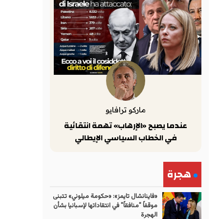
ماركو ترافايو
عندما يصبح «الإرهاب» تهمة انتقائية
في الخطاب السياسي الإيطالي
هجرة
«فاينانشال تايمز»: «حكومة ميلوني» تتبنى
موقفاً "منافقاً" في انتقاداتها لإسبانيا بشأن
الهجرة