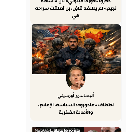
ذكّروا «جورجا ميلوني» بأن «أسامة
نجيم» لم يطلقه قاضٍ، بل أطلقت سراحه
هي
أليساندرو أورسيني
اختطاف «مادورو»: السياسة، الإعلام،
والأصالة الفكرية