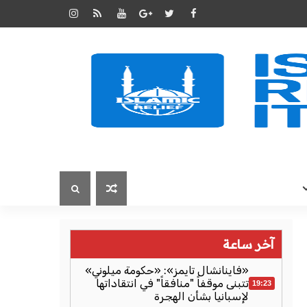
آخر ساعة
«فاينانشال تايمز»: «حكومة ميلوني»
تتبنى موقفاً "منافقاً" في انتقاداتها
19:23
لإسبانيا بشأن الهجرة