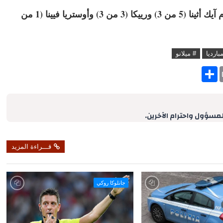
ويتصدر ميلان الترتيب بـ7 نقاط من 3 مباريات أمام آيك أثينا (5 من 3) ورييكا (3 من 3) وأوستريا فيينا (1 من
بارديا
# ميلانو
S
h
a
r
e
لمسؤول واحترام الآخرين.
قـــراءة المزيد
جانلوكا روكي