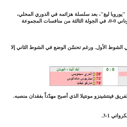
"يوروبا ليغ"، بعد سلسلة هزائمه في الدوري المحلي،
بسقوطه في فخ التعادل السلبي أمام آيك أثينا اليوناني 0-0، في الجولة الثالثة من منافسات المجموعة
الشوط الأول. ورغم تحسّن الوضع في الشوط الثاني إلا
ق فينتشينزو مونتيلا الذي أصبح مهدّداً بفقدان منصبه.
اتي 1-3.