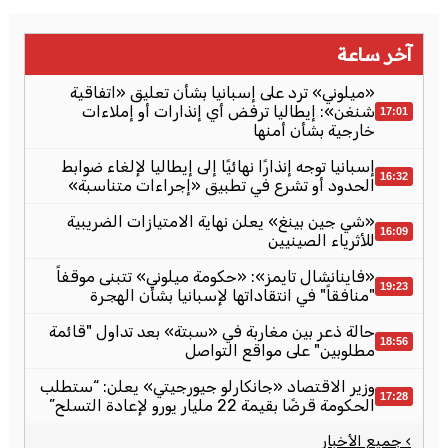
آخر ساعة
«ميلوني» ترد على إسبانيا بشأن تعليق «اتفاقية
شنغن»: إيطاليا ترفض أي إنذارات أو إملاءات
17:01
خارجية بشأن أمنها
إسبانيا توجه إنذارًا نهائيًا إلى إيطاليا لإلغاء ضوابط
16:32
الحدود أو تشرع في تطبيق «إجراءات متناسبة»
«شي جين بينغ» يعلن نهاية الامتيازات الضريبية
16:09
للأثرياء الصينيين
«فاينانشال تايمز»: «حكومة ميلوني» تتبنى موقفاً
19:23
"منافقاً" في انتقاداتها لإسبانيا بشأن الهجرة
حالة ذعر بين مغاربة في «سبتة» بعد تداول "قائمة
18:56
مطلوبين" على مواقع التواصل
وزير الاقتصاد «جانكارلو جيورجيتي» يعلن: “ستطلب
17:28
الحكومة قرضًا بقيمة 22 مليار يورو لإعادة التسلح”
› جميع الأخبار