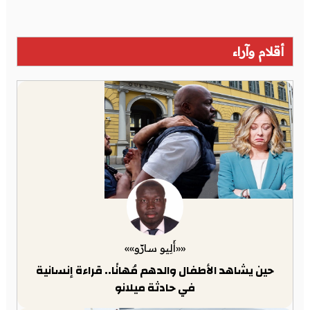
أقلام وآراء
««أَلِيو سارّو»»
حين يشاهد الأطفال والدهم مُهانًا.. قراءة إنسانية
في حادثة ميلانو