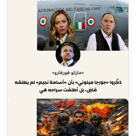
«ماركو فورفارو»
ذكّروا «جورجا ميلوني» بأن «أسامة نجيم» لم يطلقه
قاضٍ، بل أطلقت سراحه هي