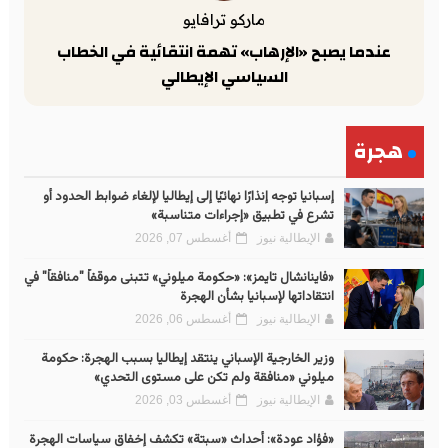
ماركو ترافايو
عندما يصبح «الإرهاب» تهمة انتقائية في الخطاب
السياسي الإيطالي
هجرة
إسبانيا توجه إنذارًا نهائيًا إلى إيطاليا لإلغاء ضوابط الحدود أو
تشرع في تطبيق «إجراءات متناسبة»
الإيطالية نيوز
أغسطس 07, 2026
«فاينانشال تايمز»: «حكومة ميلوني» تتبنى موقفاً "منافقاً" في
انتقاداتها لإسبانيا بشأن الهجرة
الإيطالية نيوز
أغسطس 06, 2026
وزير الخارجية الإسباني ينتقد إيطاليا بسبب الهجرة: حكومة
ميلوني «منافقة ولم تكن على مستوى التحدي»
الإيطالية نيوز
أغسطس 03, 2026
«فؤاد عودة»: أحداث «سبتة» تكشف إخفاق سياسات الهجرة