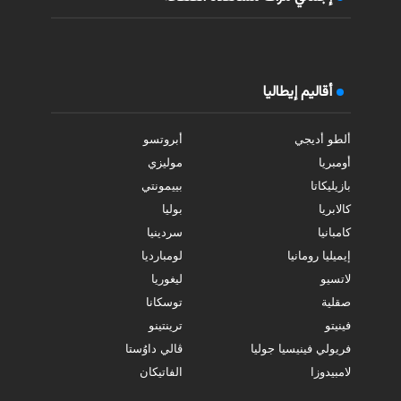
أقاليم إيطاليا
ألطو أديجي
أبروتسو
أومبريا
موليزي
بازيليكاتا
بييمونتي
كالابريا
بوليا
كامبانيا
سردينيا
إيميليا رومانيا
لومبارديا
لاتسيو
ليغوريا
صقلية
توسكانا
فينيتو
ترينتينو
فريولي فينيسيا جوليا
ڤالي داوُستا
لامبيدوزا
الفاتيكان