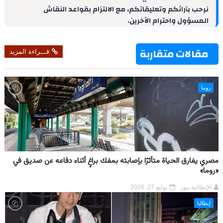
d
r
A
r
o
نرحب بآرائكم وتعليقاتكم، مع الالتزام بقواعد النقاش
I
e
p
a
o
المسؤول واحترام الآخرين.
n
s
p
m
k
t
مقالات متقاربة
قـــراءة المزيد
روما
مصري يفارق الحياة متأثرًا بإصابته بمفك براغٍ أثناء دفاعه عن صديق في
«روما»
الإيطالية نيوز
يوليو 27, 2026
إيطاليا