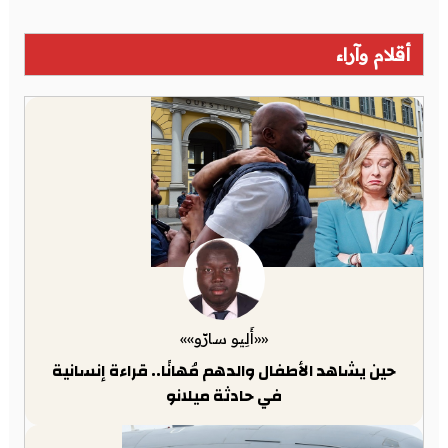
أقلام وآراء
««أَلِيو سارّو»»
حين يشاهد الأطفال والدهم مُهانًا.. قراءة إنسانية
في حادثة ميلانو