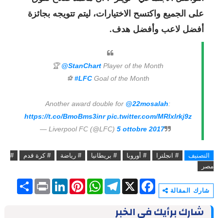
على الجميع واكتسح الاختيارات، ليتم تتويجه بجائزة
أفضل لاعب وأفضل هدف.
🏆
@StanChart
Player of the Month
⚽
#LFC
Goal of the Month
Another award double for
@22mosalah
:
https://t.co/BmoBms3inr
pic.twitter.com/MRIxlrkj9z
— Liverpool FC (@LFC)
5 ottobre 2017
التصنيف
# انجلترا
# أوروبا
# بريطانيا
# رياضة
# كرة قدم
#
مصر
S
P
L
P
W
T
X
F
h
r
i
i
h
e
a
شارك المقالة
a
i
n
n
a
l
c
r
n
k
t
t
e
e
شارك برأيك في الخبر
e
t
e
e
s
g
b