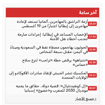
آخر ساعة
أزمة التراشق بالمهاجرين..ألمانيا تستعد لإعادة
18:24
مهاجرين إلى إيطاليا اعتبارًا من 19 أغسطس
الإخصاب المساعد في إيطاليا: إجراءات صارمة
17:43
لتجنب أخطاء نقل الأجنة
الحوثيون يهاجمون مصفاة نفط في السعودية وميناءً
16:06
في اليمن: مقتل سبعة أشخاص
«نتنياهو» يرفض خطة «ترامب» لنزع سلاح
15:36
«حماس»
المكسيك تنشر الجيش لإنقاذ صادرات الأفوكادو إلى
15:11
الولايات المتحدة
«إل كونفيدنثيال»: قضية دولة.. حقائق ما يعنيه
09:07
مونديال 2030 للمغرب و«خضوع» إسبانيا
› جميع الأخبار