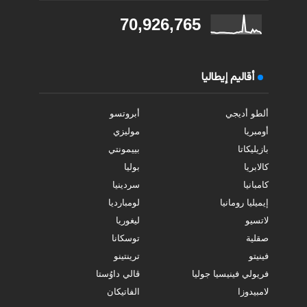
70,926,765
أقاليم إيطاليا
ألطو أديجي
أبروتسو
أومبريا
موليزي
بازيليكاتا
بييمونتي
كالابريا
بوليا
كامبانيا
سردينيا
إيميليا رومانيا
لومبارديا
لاتسيو
ليغوريا
صقلية
توسكانا
فينيتو
ترينتينو
فريولي فينيسيا جوليا
ڤالي داوُستا
لامبيدوزا
الفاتيكان