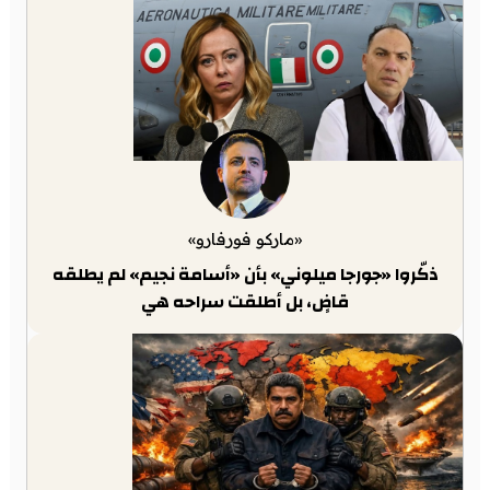
«ماركو فورفارو»
ذكّروا «جورجا ميلوني» بأن «أسامة نجيم» لم يطلقه
قاضٍ، بل أطلقت سراحه هي