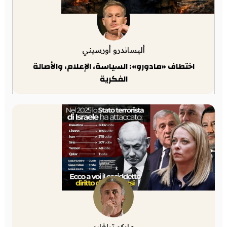
أليساندرو أورسيني
اختطاف «مادورو»: السياسة، الإعلام، والأصالة
الفكرية
ماركو ترافايو