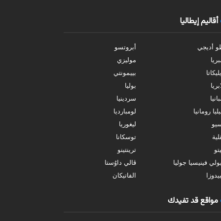
أقاليم إيطاليا
و أديجي
أبروتسو
بريا
موليزي
ليكاتا
بييمونتي
بريا
بوليا
انيا
سردينيا
ليا رومانيا
لومبارديا
سيو
ليغوريا
ية
توسكانا
تو
ترينتينو
ولي فينيسيا جوليا
ڤالي داوُستا
يدوزا
الفاتيكان
مواقع قد تفيدك