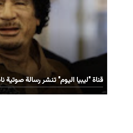
قناة "ليبيا اليوم" تنشر رسالة صوتية ن