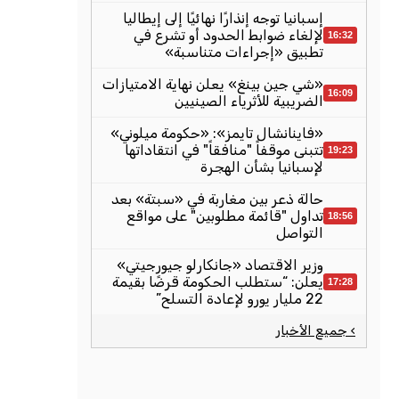
إسبانيا توجه إنذارًا نهائيًا إلى إيطاليا
لإلغاء ضوابط الحدود أو تشرع في
16:32
تطبيق «إجراءات متناسبة»
«شي جين بينغ» يعلن نهاية الامتيازات
16:09
الضريبية للأثرياء الصينيين
«فاينانشال تايمز»: «حكومة ميلوني»
تتبنى موقفاً "منافقاً" في انتقاداتها
19:23
لإسبانيا بشأن الهجرة
حالة ذعر بين مغاربة في «سبتة» بعد
تداول "قائمة مطلوبين" على مواقع
18:56
التواصل
وزير الاقتصاد «جانكارلو جيورجيتي»
يعلن: “ستطلب الحكومة قرضًا بقيمة
17:28
22 مليار يورو لإعادة التسلح”
› جميع الأخبار