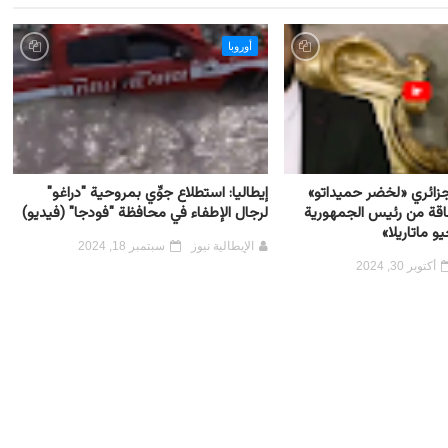
أوروبا
لجزائري «لخضر حميداتو»
إيطاليا: استطلاع جوِّي بمروحية "دراغو"
طاقة من رئيس الجمهورية
لرجال الإطفاء في محافظة "فودجا" (فيديو)
و ماتاريلا»
الإيطالية نيوز
سبتمبر 18, 2024
أكتوبر 30, 2024