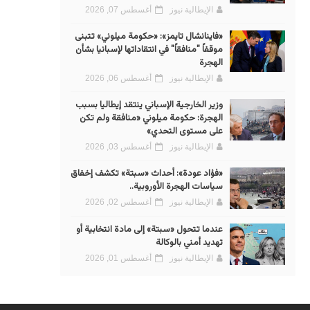
الإيطالية نيوز
أغسطس 07, 2026
«فاينانشال تايمز»: «حكومة ميلوني» تتبنى
موقفاً "منافقاً" في انتقاداتها لإسبانيا بشأن
الهجرة
الإيطالية نيوز
أغسطس 06, 2026
وزير الخارجية الإسباني ينتقد إيطاليا بسبب
الهجرة: حكومة ميلوني «منافقة ولم تكن
على مستوى التحدي»
الإيطالية نيوز
أغسطس 03, 2026
«فؤاد عودة»: أحداث «سبتة» تكشف إخفاق
سياسات الهجرة الأوروبية..
الإيطالية نيوز
أغسطس 02, 2026
عندما تتحول «سبتة» إلى مادة انتخابية أو
تهديد أمني بالوكالة
الإيطالية نيوز
أغسطس 01, 2026