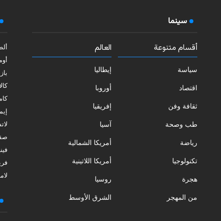
سينما
أقسام متنوعة
العالم
ألط
أوم
سياسة
إيطاليا
بازي
كالا
اقتصاد
أوروبا
كامب
ثقافة وفن
إفريقيا
إيمي
طب وصحة
آسيا
لات
صقل
رياضة
أمريكا الشمالية
فيني
تكنولوجيا
أمريكا اللاتينية
فري
لامب
هجرة
روسيا
من المهجر
الشرق الأوسط