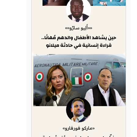
««أَلِيو سارّو»»
حين يشاهد الأطفال والدهم مُهانًا..
قراءة إنسانية في حادثة ميلانو
«ماركو فورفارو»