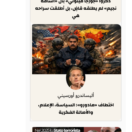
ذكّروا «جورجا ميلوني» بأن «أسامة
نجيم» لم يطلقه قاضٍ، بل أطلقت سراحه
هي
أليساندرو أورسيني
اختطاف «مادورو»: السياسة، الإعلام،
والأصالة الفكرية