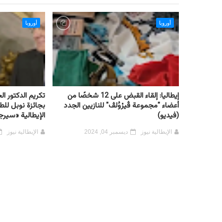
أوروبا
أوروبا
إيطاليا: إلقاء القبض على 12 شخصًا من
تكريم الدكتور ا
أعضاء "مجموعة ڤيرْوُلڤ" للنازيين الجدد
بجائزة نوبل لل
(فيديو)
الإيطالية «سيرجي
الإيطالية نيوز
ديسمبر 04, 2024
الإيطالية نيوز