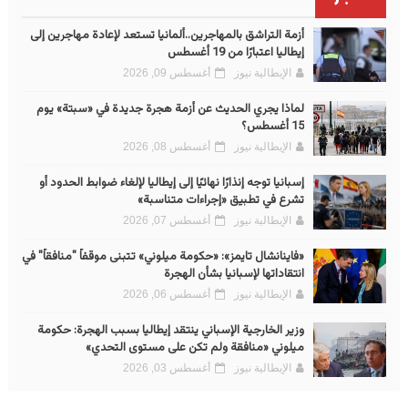
أزمة التراشق بالمهاجرين..ألمانيا تستعد لإعادة مهاجرين إلى
إيطاليا اعتبارًا من 19 أغسطس
الإيطالية نيوز
أغسطس 09, 2026
لماذا يجري الحديث عن أزمة هجرة جديدة في «سبتة» يوم
15 أغسطس؟
الإيطالية نيوز
أغسطس 08, 2026
إسبانيا توجه إنذارًا نهائيًا إلى إيطاليا لإلغاء ضوابط الحدود أو
تشرع في تطبيق «إجراءات متناسبة»
الإيطالية نيوز
أغسطس 07, 2026
«فاينانشال تايمز»: «حكومة ميلوني» تتبنى موقفاً "منافقاً" في
انتقاداتها لإسبانيا بشأن الهجرة
الإيطالية نيوز
أغسطس 06, 2026
وزير الخارجية الإسباني ينتقد إيطاليا بسبب الهجرة: حكومة
ميلوني «منافقة ولم تكن على مستوى التحدي»
الإيطالية نيوز
أغسطس 03, 2026