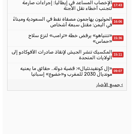
الإخصاب المساعد في إيطاليا: إجراءات صارمة
17:43
لتجنب أخطاء نقل الأجنة
الحوثيون يهاجمون مصفاة نفط في السعودية وميناءً
16:06
في اليمن: مقتل سبعة أشخاص
«نتنياهو» يرفض خطة «ترامب» لنزع سلاح
15:36
«حماس»
المكسيك تنشر الجيش لإنقاذ صادرات الأفوكادو إلى
15:11
الولايات المتحدة
«إل كونفيدنثيال»: قضية دولة.. حقائق ما يعنيه
09:07
مونديال 2030 للمغرب و«خضوع» إسبانيا
› جميع الأخبار