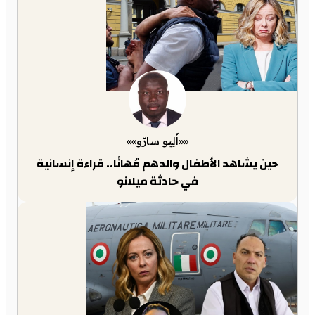
««أَلِيو سارّو»»
حين يشاهد الأطفال والدهم مُهانًا.. قراءة إنسانية
في حادثة ميلانو