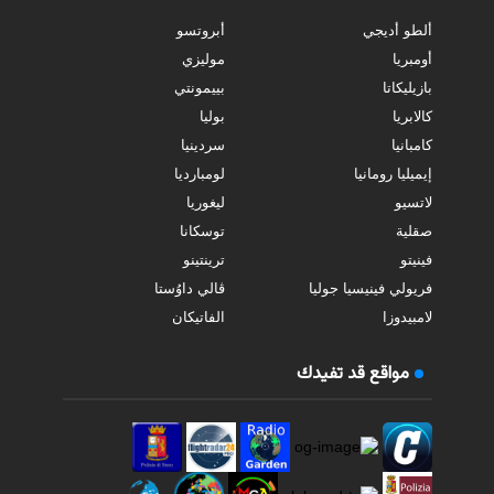
ألطو أديجي
أبروتسو
أومبريا
موليزي
بازيليكاتا
بييمونتي
كالابريا
بوليا
كامبانيا
سردينيا
إيميليا رومانيا
لومبارديا
لاتسيو
ليغوريا
صقلية
توسكانا
فينيتو
ترينتينو
فريولي فينيسيا جوليا
ڤالي داوُستا
لامبيدوزا
الفاتيكان
مواقع قد تفيدك