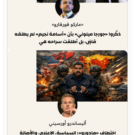
«ماركو فورفارو»
ذكّروا «جورجا ميلوني» بأن «أسامة نجيم» لم يطلقه
قاضٍ، بل أطلقت سراحه هي
أليساندرو أورسيني
اختطاف «مادورو»: السياسة، الإعلام، والأصالة