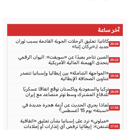
آخر ساعة
كاتانيا: تعليق الرحلات الجوية القادمة بسبب ثوران
20:34
جديد لِـ«بركان إتنا»
الصين تتاجر بعيدًا عن «سويفت»: اليوان الرقمي
20:12
يتحدى الهيمنة المالية الأمريكية
«المواجهة الشاملة» بين إيطاليا وإسبانيا تتصدر
19:16
عناوين الصحافة الإيطالية
تركيا والسعودية وباكستان توقّع اتفاقًا عسكريًا
18:29
للدفاع المشترك وسط توتر متصاعد مع إيران
لماذا يجري الحديث عن أزمة هجرة جديدة في
17:55
«سبتة» يوم 15 أغسطس؟
«ميلوني» ترد على إسبانيا بشأن تعليق «اتفاقية
شنغن»: إيطاليا ترفض أي إنذارات أو إملاءات
17:01