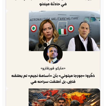
في حادثة ميلانو
«ماركو فورفارو»
ذكّروا «جورجا ميلوني» بأن «أسامة نجيم» لم يطلقه
قاضٍ، بل أطلقت سراحه هي