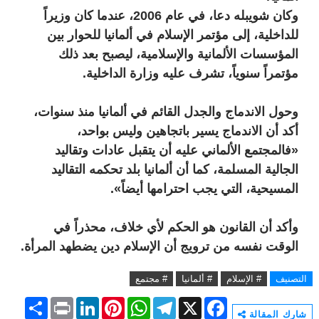
وكان شويبله دعا، في عام 2006، عندما كان وزيراً
للداخلية، إلى مؤتمر الإسلام في ألمانيا للحوار بين
المؤسسات الألمانية والإسلامية، ليصبح بعد ذلك
مؤتمراً سنوياً، تشرف عليه وزارة الداخلية.
وحول الاندماج والجدل القائم في ألمانيا منذ سنوات،
أكد أن الاندماج يسير باتجاهين وليس بواحد،
«فالمجتمع الألماني عليه أن يتقبل عادات وتقاليد
الجالية المسلمة، كما أن ألمانيا بلد تحكمه التقاليد
المسيحية، التي يجب احترامها أيضاً».
وأكد أن القانون هو الحكم لأي خلاف، محذراً في
الوقت نفسه من ترويج أن الإسلام دين يضطهد المرأة.
التصنيف
# الإسلام
# ألمانيا
# مجتمع
S
P
L
P
W
T
X
F
h
r
i
i
h
e
a
شارك المقالة