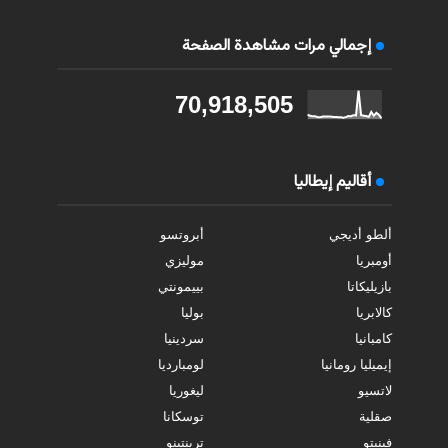
إجمالي مرات مشاهدة الصفحة
70,918,505
أقاليم إيطاليا
ألطو أديجي
أبروتسو
أومبريا
موليزي
بازيليكاتا
بييمونتي
كالابريا
بوليا
كامبانيا
سردينيا
إيميليا رومانيا
لومبارديا
لاتسيو
ليغوريا
صقلية
توسكانا
فينيتو
ترينتينو