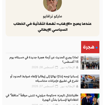
ماركو ترافايو
عندما يصبح «الإرهاب» تهمة انتقائية في الخطاب
السياسي الإيطالي
هجرة
لماذا يجري الحديث عن أزمة هجرة جديدة في «سبتة» يوم
15 أغسطس؟
الإيطالية نيوز
أغسطس 08, 2026
إسبانيا توجه إنذارًا نهائيًا إلى إيطاليا لإلغاء ضوابط الحدود أو
تشرع في تطبيق «إجراءات متناسبة»
الإيطالية نيوز
أغسطس 07, 2026
«فاينانشال تايمز»: «حكومة ميلوني» تتبنى موقفاً "منافقاً" في
انتقاداتها لإسبانيا بشأن الهجرة