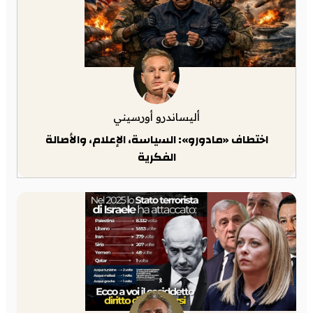
أليساندرو أورسيني
اختطاف «مادورو»: السياسة، الإعلام، والأصالة
الفكرية