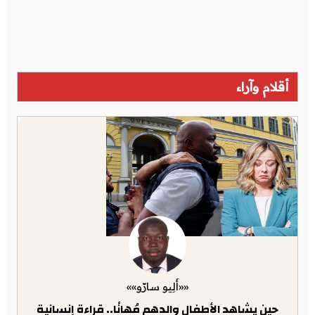
أقلام وآراء
««أَلِيو سارّو»»
حين يشاهد الأطفال والدهم مُهانًا.. قراءة إنسانية