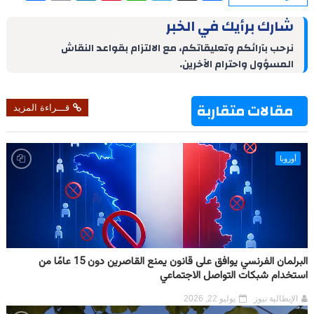
a
i
n
n
a
l
c
r
n
k
t
t
e
e
شارك برأيك في الخبر
e
t
e
e
s
g
b
d
r
A
r
o
نرحب بآرائكم وتعليقاتكم، مع الالتزام بقواعد النقاش
I
e
p
a
o
المسؤول واحترام الآخرين.
n
s
p
m
k
t
مقالات متقاربة
قـــراءة المزيد
أوروبا
البرلمان الفرنسي يوافق على قانون يمنع القاصرين دون 15 عامًا من
استخدام شبكات التواصل الاجتماعي
الإيطالية نيوز
يوليو 22, 2026