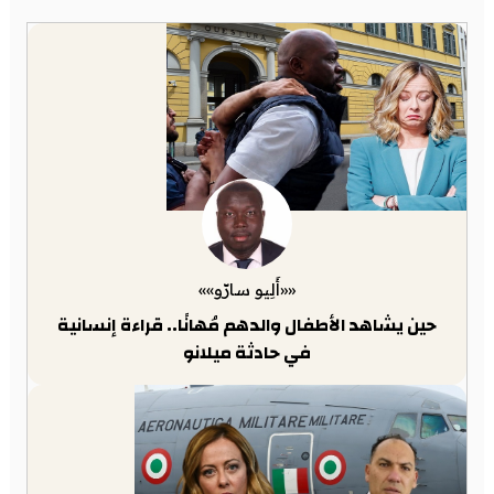
««أَلِيو سارّو»»
حين يشاهد الأطفال والدهم مُهانًا.. قراءة إنسانية
في حادثة ميلانو