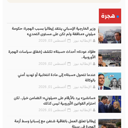
هجرة
وزير الخارجية الإسباني ينتقد إيطاليا بسبب الهجرة: حكومة
ميلوني «منافقة ولم تكن على مستوى التحدي»
الإيطالية نيوز
أغسطس 03, 2026
«فؤاد عودة»: أحداث «سبتة» تكشف إخفاق سياسات الهجرة
الأوروبية..
الإيطالية نيوز
أغسطس 02, 2026
عندما تتحول «سبتة» إلى مادة انتخابية أو تهديد أمني
بالوكالة
الإيطالية نيوز
أغسطس 01, 2026
«سانشيز» يرد بالأرقام على «ميلوني»: التضامن خيار.. لكن
احترام القوانين الأوروبية ليس كذلك
الإيطالية نيوز
أغسطس 01, 2026
إيطاليا تعلق العمل باتفاقية شنغن مع إسبانيا وسط أزمة
الهجرة في سبتة