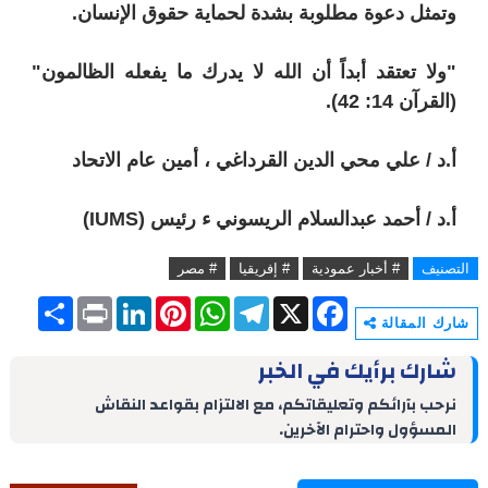
وتمثل دعوة مطلوبة بشدة لحماية حقوق الإنسان.
"ولا تعتقد أبداً أن الله لا يدرك ما يفعله الظالمون"
(القرآن 14: 42).
أ.د / علي محي الدين القرداغي ، أمين عام الاتحاد
أ.د / أحمد عبدالسلام الريسوني ء رئيس
(IUMS)
التصنيف
# أخبار عمودية
# إفريقيا
# مصر
S
P
L
P
W
T
X
F
h
r
i
i
h
e
a
شارك المقالة
a
i
n
n
a
l
c
r
n
k
t
t
e
e
شارك برأيك في الخبر
e
t
e
e
s
g
b
d
r
A
r
o
نرحب بآرائكم وتعليقاتكم، مع الالتزام بقواعد النقاش
I
e
p
a
o
المسؤول واحترام الآخرين.
n
s
p
m
k
t