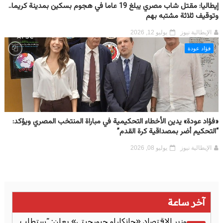
إيطاليا: مقتل شاب مصري يبلغ 19 عاما في هجوم بسكين بمدينة كريما..
وتوقيف ثلاثة مشتبه بهم
الإيطالية نيوز
يوليو 12, 2026
فؤاد عودة
«فؤاد عودة» يدين الأخطاء التحكيمية في مباراة المنتخب المصري ويؤكد:
“التحكيم أضر بمصداقية كرة القدم”
الإيطالية نيوز
يوليو 08, 2026
آخر ساعة
وزير الاقتصاد «جانكارلو جيورجيتي» يعلن: “ستطلب