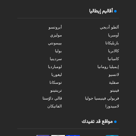
أقاليم إيطاليا
ألطو أديجي
أبروتسو
أومبريا
موليزي
بازيليكاتا
بييمونتي
كالابريا
بوليا
كامبانيا
سردينيا
إيميليا رومانيا
لومبارديا
لاتسيو
ليغوريا
صقلية
توسكانا
فينيتو
ترينتينو
فريولي فينيسيا جوليا
ڤالي داوُستا
لامبيدوزا
الفاتيكان
مواقع قد تفيدك