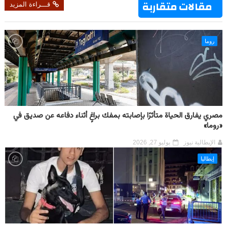
مقالات متقاربة
قـــراءة المزيد
روما
مصري يفارق الحياة متأثرًا بإصابته بمفك براغٍ أثناء دفاعه عن صديق في
«روما»
الإيطالية نيوز
يوليو 27, 2026
إيطاليا