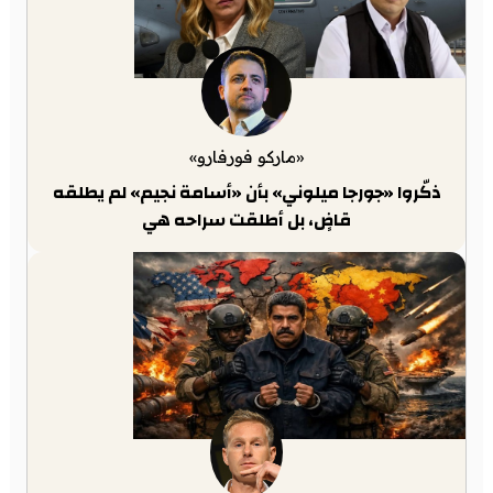
«ماركو فورفارو»
ذكّروا «جورجا ميلوني» بأن «أسامة نجيم» لم يطلقه
قاضٍ، بل أطلقت سراحه هي