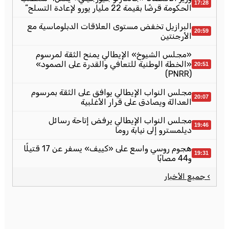
17:28
الحكومة قرضًا بقيمة 22 مليار يورو لإعادة التسلح”
البرازيل تخفض مستوى العلاقات الدبلوماسية مع
20:59
الأرجنتين
«مجلس الشيوخ» الإيطالي يمنح الثقة لمرسوم
«الخطة الوطنية للتعافي والقدرة على الصمود»
20:51
(PNRR)
مجلس النواب الإيطالي يوافق على الثقة بمرسوم
20:07
العدالة ويصادق على قرار الأغلبية
مجلس النواب الإيطالي يرفض إتاحة رسائل
19:46
ديلمسترو إلى نيابة روما
هجوم روسي واسع على «كييف» يسفر عن 17 قتيلًا
19:31
و44 مصابًا
› جميع الأخبار