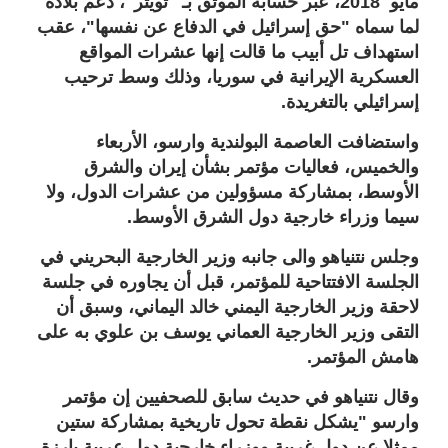
مايو 2018، عبر حسابه الموثق بـ "تويتر"، دعم بلاده
لما سماه "حق إسرائيل في الدفاع عن نفسها"، عقب
استهداف تل أبيب ما قالت إنها عشرات المواقع
العسكرية الإيرانية في سوريا، وذلك وسط ترحيب
إسرائيلي بالتغريدة.
واستضافت العاصمة البولندية وارسو، الأربعاء
والخميس، فعاليات مؤتمر بشأن إيران والشرق
الأوسط، بمشاركة مسؤولين من عشرات الدول، ولا
سيما وزراء خارجية دول الشرق الأوسط.
وجلس نتنياهو والى جانبه وزير الخارجية البحريني في
الجلسة الافتتاحية للمؤتمر، قبل أن يجاوره في جلسة
لاحقة وزير الخارجية اليمني خالد اليماني، وسبق أن
التقى وزير الخارجية العماني يوسف بن علوي به على
هامش المؤتمر.
وقال نتنياهو في حديث سابق للصحفيين إن مؤتمر
وارسو "يشكل نقطة تحول تاريخية بمشاركة ستين
ممثلا عن دول غربية ووزراء خارجية دول عربية بارزة