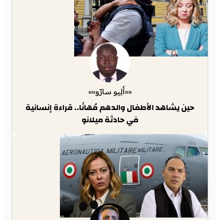
««أَلِيو سارّو»»
حين يشاهد الأطفال والدهم مُهانًا.. قراءة إنسانية
في حادثة ميلانو