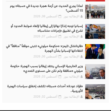
لماذا يجري الحديث عن أزمة هجرة جديدة في «سبتة» يوم
15 أغسطس؟
الإيطالية نيوز
أغسطس 08, 2026
إسبانيا توجه إنذارًا نهائيًا إلى إيطاليا لإلغاء ضوابط الحدود أو
تشرع في تطبيق «إجراءات متناسبة»
الإيطالية نيوز
أغسطس 07, 2026
«فاينانشال تايمز»: «حكومة ميلوني» تتبنى موقفاً "منافقاً" في
انتقاداتها لإسبانيا بشأن الهجرة
الإيطالية نيوز
أغسطس 06, 2026
وزير الخارجية الإسباني ينتقد إيطاليا بسبب الهجرة: حكومة
ميلوني «منافقة ولم تكن على مستوى التحدي»
الإيطالية نيوز
أغسطس 03, 2026
«فؤاد عودة»: أحداث «سبتة» تكشف إخفاق سياسات الهجرة
الأوروبية..
الإيطالية نيوز
أغسطس 02, 2026