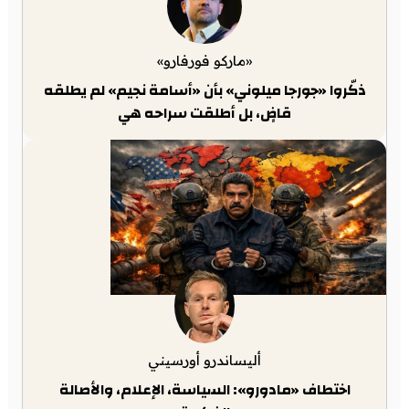
«ماركو فورفارو»
ذكّروا «جورجا ميلوني» بأن «أسامة نجيم» لم يطلقه
قاضٍ، بل أطلقت سراحه هي
أليساندرو أورسيني
اختطاف «مادورو»: السياسة، الإعلام، والأصالة