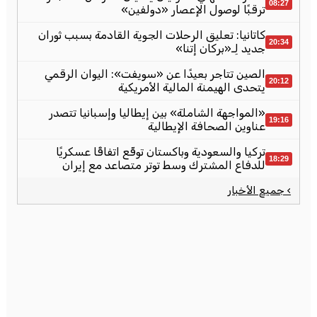
08:27
ترقبًا لوصول الإعصار «دولفين»
كاتانيا: تعليق الرحلات الجوية القادمة بسبب ثوران
20:34
جديد لِـ«بركان إتنا»
الصين تتاجر بعيدًا عن «سويفت»: اليوان الرقمي
20:12
يتحدى الهيمنة المالية الأمريكية
«المواجهة الشاملة» بين إيطاليا وإسبانيا تتصدر
19:16
عناوين الصحافة الإيطالية
تركيا والسعودية وباكستان توقّع اتفاقًا عسكريًا
18:29
للدفاع المشترك وسط توتر متصاعد مع إيران
› جميع الأخبار