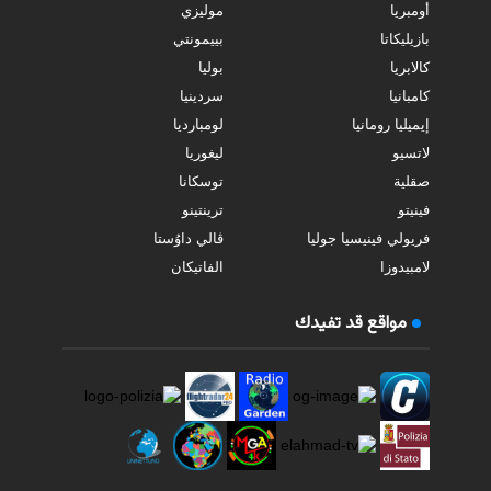
أومبريا
موليزي
بازيليكاتا
بييمونتي
كالابريا
بوليا
كامبانيا
سردينيا
إيميليا رومانيا
لومبارديا
لاتسيو
ليغوريا
صقلية
توسكانا
فينيتو
ترينتينو
فريولي فينيسيا جوليا
ڤالي داوُستا
لامبيدوزا
الفاتيكان
مواقع قد تفيدك