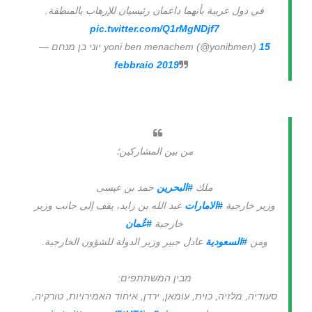
في دول عربية بأنهما داعمان رئيسيان للإرهاب بالمنطقة.
pic.twitter.com/Q1rMgNDjf7
15
— יוני בן מנחם yoni ben menachem (@yonibmen)
febbraio 2019
من بين المشاركين؛
ملك
#البحرين
حمد بن عيسى
وزير خارجية
#الامارات
عبد الله بن زايد، يقف إلى جانب وزير
خارجية
#عُمان
ومن
#السعودية
عادل جبير وزير الدولة للشؤون الخارجية.
מבין המשתתפים:
סעודיה, מלזיה, כוית, עומאן, ירדן, איחוד האמירויות, טורקיה,