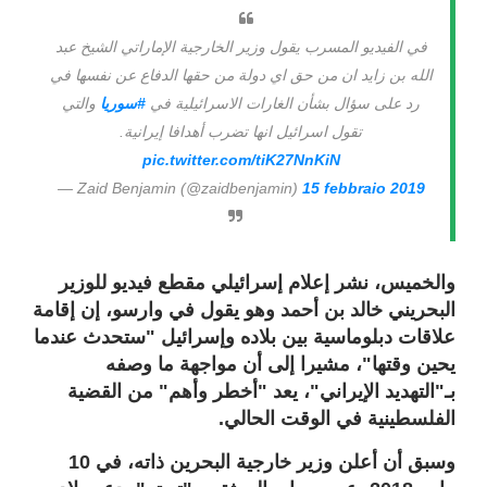
في الفيديو المسرب يقول وزير الخارجية الإماراتي الشيخ عبد
الله بن زايد ان من حق اي دولة من حقها الدفاع عن نفسها في
رد على سؤال بشأن الغارات الاسرائيلية في
#سوريا
والتي
تقول اسرائيل انها تضرب أهدافا إيرانية.
pic.twitter.com/tiK27NnKiN
— Zaid Benjamin (@zaidbenjamin)
15 febbraio 2019
والخميس، نشر إعلام إسرائيلي مقطع فيديو للوزير
البحريني خالد بن أحمد وهو يقول في وارسو، إن إقامة
علاقات دبلوماسية بين بلاده وإسرائيل "ستحدث عندما
يحين وقتها"، مشيرا إلى أن مواجهة ما وصفه
بـ"التهديد الإيراني"، يعد "أخطر وأهم" من القضية
الفلسطينية في الوقت الحالي.
وسبق أن أعلن وزير خارجية البحرين ذاته، في 10