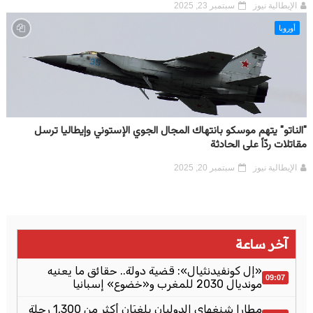
الإيطالية نيوز
سبتمبر 23, 2025
أوروبا
"الناتو" يتهم موسكو بانتهاك المجال الجوي الإستوني وإيطاليا ترسل
مقاتلات ردّاً على الحادثة
الإيطالية نيوز
سبتمبر 20, 2025
آخر ساعة
«إل كونفيدنثيال»: قضية دولة.. حقائق ما يعنيه
09:07
مونديال 2030 للمغرب و«خضوع» إسبانيا
مطارا شنغهاي الدوليان يلغيَان أكثر من 1,300 رحلة