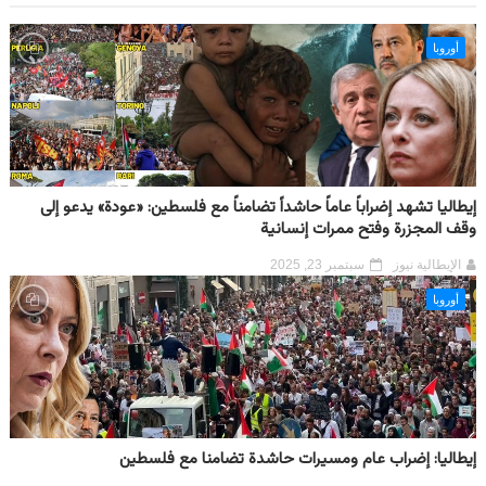
أوروبا
إيطاليا تشهد إضراباً عاماً حاشداً تضامناً مع فلسطين: «عودة» يدعو إلى
وقف المجزرة وفتح ممرات إنسانية
الإيطالية نيوز
سبتمبر 23, 2025
أوروبا
إيطاليا: إضراب عام ومسيرات حاشدة تضامنا مع فلسطين