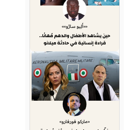
««أَلِيو سارّو»»
حين يشاهد الأطفال والدهم مُهانًا..
قراءة إنسانية في حادثة ميلانو
«ماركو فورفارو»