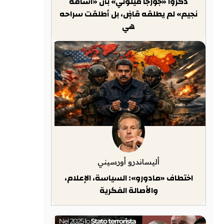
ذكّروا «جورجا ميلوني» بأن «أسامة
نجيم» لم يطلقه قاضٍ، بل أطلقت سراحه
هي
أليساندرو أورسيني
اختطاف «مادورو»: السياسة، الإعلام،
والأصالة الفكرية