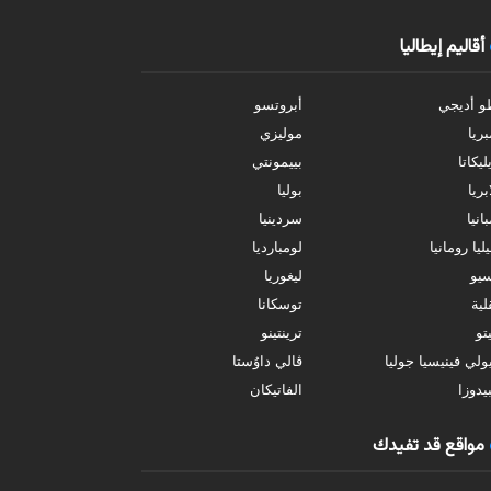
أقاليم إيطاليا
و أديجي
أبروتسو
بريا
موليزي
ليكاتا
بييمونتي
بريا
بوليا
انيا
سردينيا
ليا رومانيا
لومبارديا
سيو
ليغوريا
ية
توسكانا
تو
ترينتينو
ولي فينيسيا جوليا
ڤالي داوُستا
يدوزا
الفاتيكان
مواقع قد تفيدك