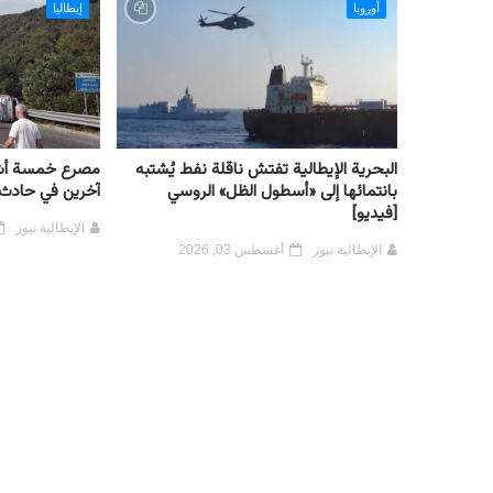
أوروبا
إيطاليا
البحرية الإيطالية تفتش ناقلة نفط يُشتبه
مصرع خمسة أش
بانتمائها إلى «أسطول الظل» الروسي
آخرين في حادث 
[فيديو]
الإيطالية نيوز
الإيطالية نيوز
أغسطس 03, 2026