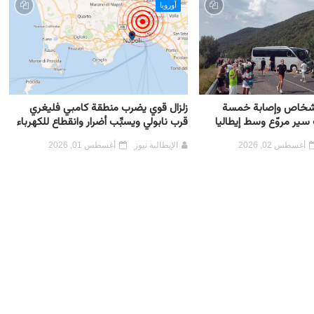
أوروبا
خاص وإصابة خمسة
زلزال قوي يضرب منطقة كامبي فليغري
سير مروّع وسط إيطاليا
قرب نابولي ويسبِّب أضرار وانقطاع للكهرباء
أغسطس 02, 2026
الإيطالية نيوز
أغسطس 01, 2026