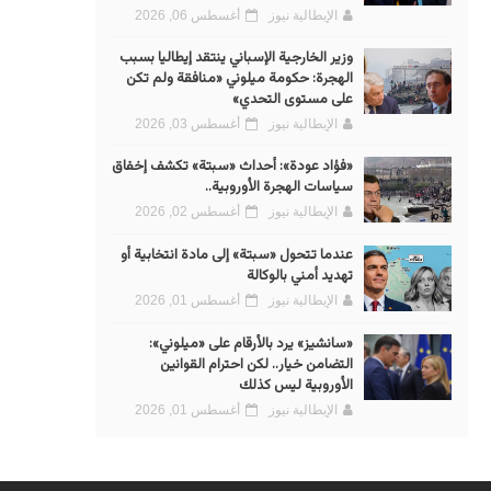
الإيطالية نيوز
أغسطس 06, 2026
وزير الخارجية الإسباني ينتقد إيطاليا بسبب
الهجرة: حكومة ميلوني «منافقة ولم تكن
على مستوى التحدي»
الإيطالية نيوز
أغسطس 03, 2026
«فؤاد عودة»: أحداث «سبتة» تكشف إخفاق
سياسات الهجرة الأوروبية..
الإيطالية نيوز
أغسطس 02, 2026
عندما تتحول «سبتة» إلى مادة انتخابية أو
تهديد أمني بالوكالة
الإيطالية نيوز
أغسطس 01, 2026
«سانشيز» يرد بالأرقام على «ميلوني»:
التضامن خيار.. لكن احترام القوانين
الأوروبية ليس كذلك
الإيطالية نيوز
أغسطس 01, 2026