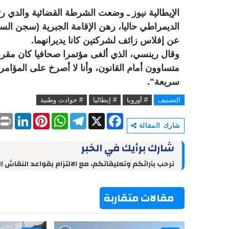
الإيطالية نيوز ـ وضعت الشرطة القضائية والدي ر
الديمراطي حاليا، رهن الإقامة الجبرية (سجن السك
عن إفلاس زائف لشركتين كانا يديرانهما.
متساوون أمام القانون، وأنا لا أصرخ على المؤ
سريعة".
التصنيف
# أوروبا
# إيطاليا
# حوادث وطنية
P
L
P
W
T
X
F
r
i
i
h
e
a
شارك المقالة
i
n
n
a
l
c
n
k
t
t
e
e
شارك برأيك في الخبر
t
e
e
s
g
b
d
r
A
r
o
نرحب بآرائكم وتعليقاتكم، مع الالتزام بقواعد النقاش ا
I
e
p
a
o
n
s
p
m
k
t
مقالات متقاربة