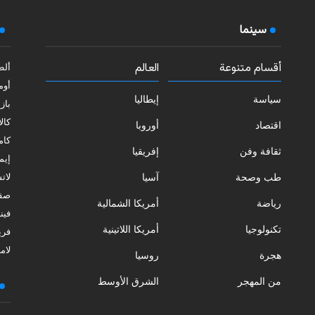
سينما
أقسام متنوعة
العالم
ألط
أوم
سياسة
إيطاليا
بازي
كالا
اقتصاد
أوروبا
كامب
ثقافة وفن
إفريقيا
إيمي
طب وصحة
آسيا
لات
صقل
رياضة
أمريكا الشمالية
فيني
تكنولوجيا
أمريكا اللاتينية
فري
لامب
هجرة
روسيا
من المهجر
الشرق الأوسط