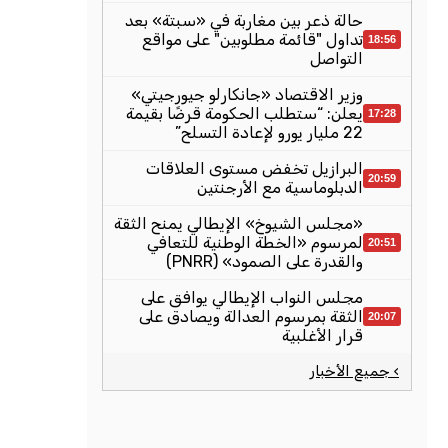
حالة ذعر بين مغاربة في «سبتة» بعد
تداول "قائمة مطلوبين" على مواقع
18:56
التواصل
وزير الاقتصاد «جانكارلو جيورجيتي»
يعلن: “ستطلب الحكومة قرضًا بقيمة
17:28
22 مليار يورو لإعادة التسلح”
البرازيل تخفض مستوى العلاقات
20:59
الدبلوماسية مع الأرجنتين
«مجلس الشيوخ» الإيطالي يمنح الثقة
لمرسوم «الخطة الوطنية للتعافي
20:51
والقدرة على الصمود» (PNRR)
مجلس النواب الإيطالي يوافق على
الثقة بمرسوم العدالة ويصادق على
20:07
قرار الأغلبية
› جميع الأخبار