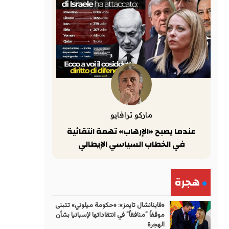
ماركو ترافايو
عندما يصبح «الإرهاب» تهمة انتقائية
في الخطاب السياسي الإيطالي
هجرة
«فاينانشال تايمز»: «حكومة ميلوني» تتبنى
موقفاً "منافقاً" في انتقاداتها لإسبانيا بشأن
الهجرة