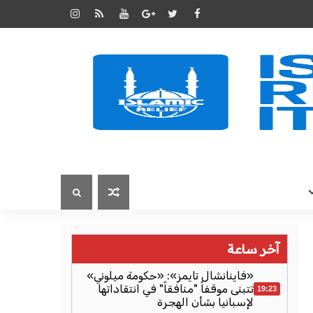
آخر ساعة
«فاينانشال تايمز»: «حكومة ميلوني»
تتبنى موقفاً "منافقاً" في انتقاداتها
19:23
لإسبانيا بشأن الهجرة