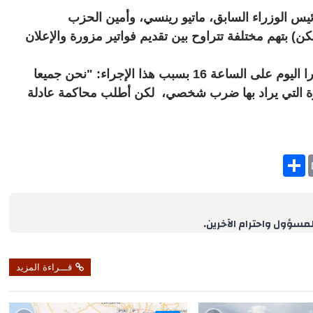
ئيس الوزراء السابق، ماتيو رينسي، وأمين الحزب
ن) بتهم مختلفة تتراوح بين تقديم فواتير مزورة والإعلان
وقال رينسي، الذي ألغى مؤتمرا صحافيا كان مقررا اليوم على الساعة 16 بسبب هذا الإجراء: "نحن جميعا
امرة التي يراد بها ضرب شخصي، لكن أطلب محاكمة عادلة
S
h
a
r
e
لمسؤول واحترام الآخرين.
قـــراءة المزيد