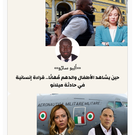
««أَلِيو سارّو»»
حين يشاهد الأطفال والدهم مُهانًا.. قراءة إنسانية
في حادثة ميلانو