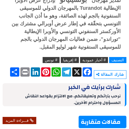
لمدير مهرجان
بإدراج عرض الأوبرا
الإيطالية Turandot بالمهرجان الدولي للموسيقى
السنفونية بالجم لهذه الصائفة، وهو ما أذن الجانب
التونسي بتحقّقه في إطار عرض أوبرالي مشترك بين
الأوركستر السنفوني التونسي والأوبرا الإيطالية
"توراندو"، ضمن فعاليات المهرجان الدولي بالجم
للموسيقى السنفونية شهر لوليو المقبل.
التصنيف
# أخبار عمودية
# إفريقيا
# تونس
S
P
L
P
W
T
X
F
h
r
i
i
h
e
a
شارك المقالة
a
i
n
n
a
l
c
r
n
k
t
t
e
e
شارك برأيك في الخبر
e
t
e
e
s
g
b
d
r
A
r
o
نرحب بآرائكم وتعليقاتكم، مع الالتزام بقواعد النقاش
I
e
p
a
o
المسؤول واحترام الآخرين.
n
s
p
m
k
t
مقالات متقاربة
قـــراءة المزيد