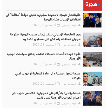
هجرة
«فاينانشال تايمز»: «حكومة ميلوني» تتبنى موقفاً "منافقاً" في
انتقاداتها لإسبانيا بشأن الهجرة
الإيطالية نيوز
أغسطس 06, 2026
وزير الخارجية الإسباني ينتقد إيطاليا بسبب الهجرة: حكومة
ميلوني «منافقة ولم تكن على مستوى التحدي»
الإيطالية نيوز
أغسطس 03, 2026
«فؤاد عودة»: أحداث «سبتة» تكشف إخفاق سياسات الهجرة
الأوروبية..
الإيطالية نيوز
أغسطس 02, 2026
عندما تتحول «سبتة» إلى مادة انتخابية أو تهديد أمني
بالوكالة
الإيطالية نيوز
أغسطس 01, 2026
«سانشيز» يرد بالأرقام على «ميلوني»: التضامن خيار.. لكن
احترام القوانين الأوروبية ليس كذلك
الإيطالية نيوز
أغسطس 01, 2026