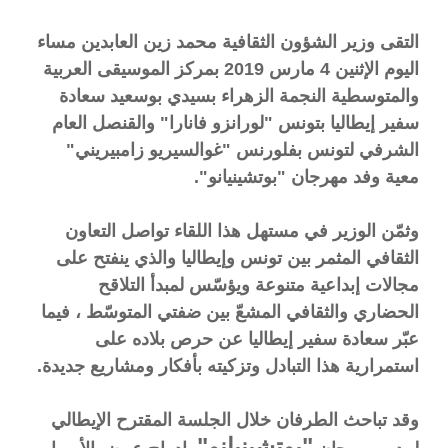
التقى وزير الشؤون الثقافية محمد زين العابدين مساء
اليوم الإثنين 4 مارس 20
19 بمركز الموسيقى العربية
والمتوسطية النجمة الزهراء بسيدي بوسعيد سعادة
سفير إيطاليا بتونس "لورانزو فانارا" والقنصل العام
الشرفي لتونس بفلورنس "غوالسيريو زامبيريني"
معية وفد مهرجان "بوتشينيانو".
وثمّن الوزير في مستهل هذا اللقاء تواصل التعاون
الثقافي المثمر بين تونس وإيطاليا والذي ينفتح على
مجالات إبداعية متنوعة ويؤسّس لمبدأ التلاقح
الحضاري والثقافي المشعّ بين ضفتي المتوسّط ، فيما
عبّر سعادة سفير إيطاليا عن حرص بلاده على
استمرارية هذا التبادل وتزكيته بأفكار ومشاريع جديدة.
وقد تباحث الطرفان خلال الجلسة المقترح الإيطالي
"بوتشينيانو"