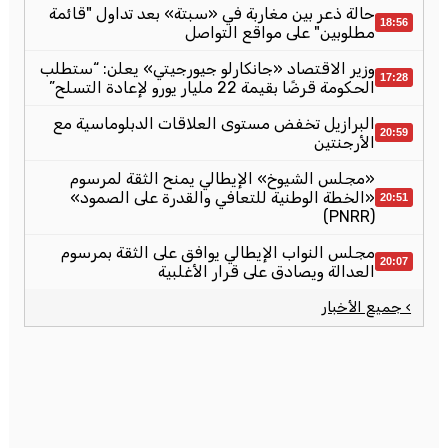
حالة ذعر بين مغاربة في «سبتة» بعد تداول "قائمة
18:56
مطلوبين" على مواقع التواصل
وزير الاقتصاد «جانكارلو جيورجيتي» يعلن: “ستطلب
17:28
الحكومة قرضًا بقيمة 22 مليار يورو لإعادة التسلح”
البرازيل تخفض مستوى العلاقات الدبلوماسية مع
20:59
الأرجنتين
«مجلس الشيوخ» الإيطالي يمنح الثقة لمرسوم
«الخطة الوطنية للتعافي والقدرة على الصمود»
20:51
(PNRR)
مجلس النواب الإيطالي يوافق على الثقة بمرسوم
20:07
العدالة ويصادق على قرار الأغلبية
› جميع الأخبار