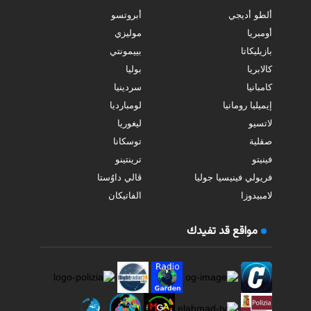
ألطو أديجي
أبروتسو
أومبريا
موليزي
بازيليكاتا
بييمونتي
كالابريا
بوليا
كامبانيا
سردينيا
إيميليا رومانيا
لومبارديا
لاتسيو
ليغوريا
صقلية
توسكانا
فينيتو
ترينتينو
فريولي فينيسيا جوليا
ڤالي داوُستا
لامبيدوزا
الفاتيكان
مواقع قد تفيدك