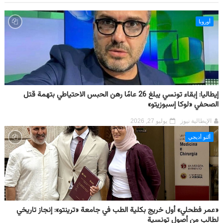
أوروبا
إيطاليا: إبقاء تونسي يبلغ 26 عامًا رهن الحبس الاحتياطي بتهمة قتل
الصحفي «لوكا إسبوزيتو»
الإيطالية نيوز
يوليو 27, 2026
ألتو أديجي
«عمر فطحلي» أول خريج بكلية الطب في جامعة «ترينتو»: إنجاز تاريخي
لطالب من أصول تونسية