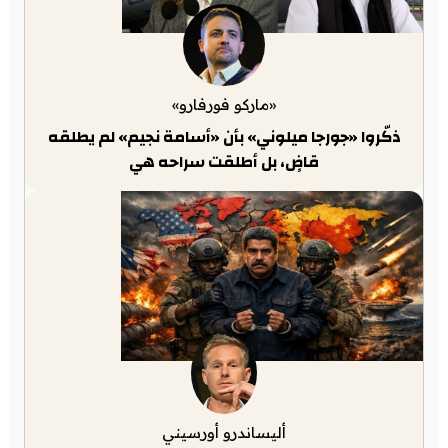
«ماركو فورفارو»
ذكّروا «جورجا ميلوني» بأن «أسامة نجيم» لم يطلقه
قاضٍ، بل أطلقت سراحه هي
أليساندرو أورسيني