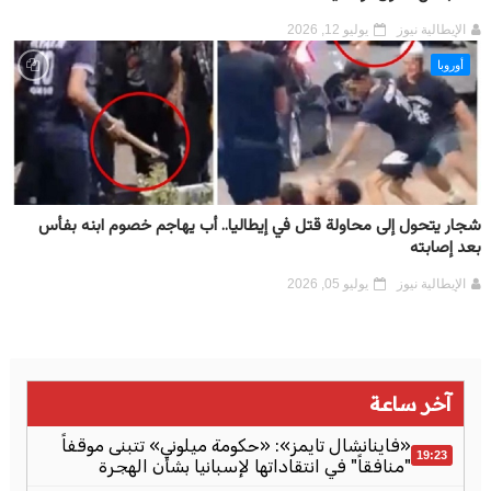
الإيطالية نيوز
يوليو 12, 2026
أوروبا
شجار يتحول إلى محاولة قتل في إيطاليا.. أب يهاجم خصوم ابنه بفأس
بعد إصابته
الإيطالية نيوز
يوليو 05, 2026
آخر ساعة
«فاينانشال تايمز»: «حكومة ميلوني» تتبنى موقفاً
19:23
"منافقاً" في انتقاداتها لإسبانيا بشأن الهجرة