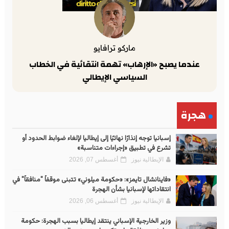
ماركو ترافايو
عندما يصبح «الإرهاب» تهمة انتقائية في الخطاب
السياسي الإيطالي
هجرة
إسبانيا توجه إنذارًا نهائيًا إلى إيطاليا لإلغاء ضوابط الحدود أو
تشرع في تطبيق «إجراءات متناسبة»
الإيطالية نيوز
أغسطس 07, 2026
«فاينانشال تايمز»: «حكومة ميلوني» تتبنى موقفاً "منافقاً" في
انتقاداتها لإسبانيا بشأن الهجرة
الإيطالية نيوز
أغسطس 06, 2026
وزير الخارجية الإسباني ينتقد إيطاليا بسبب الهجرة: حكومة