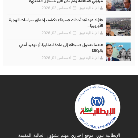
ميلوني «منافقة ولم تكن على مستوى التحدي»
الإيطالية نيوز
أغسطس 03, 2026
«فؤاد عودة»: أحداث «سبتة» تكشف إخفاق سياسات الهجرة
الأوروبية..
الإيطالية نيوز
أغسطس 02, 2026
عندما تتحول «سبتة» إلى مادة انتخابية أو تهديد أمني
بالوكالة
الإيطالية نيوز
أغسطس 01, 2026
الإيطالية نيوز، موقع إخباري مهتم بشؤون الجالية المقيمة