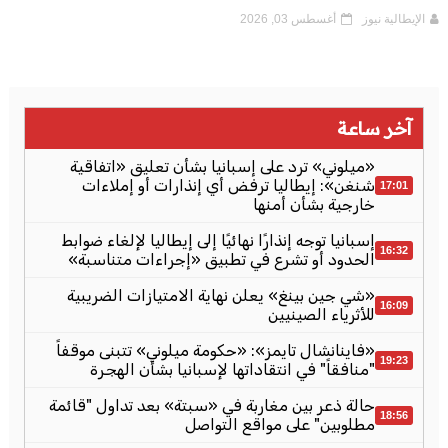
الإيطالية نيوز
أغسطس 03, 2026
آخر ساعة
«ميلوني» ترد على إسبانيا بشأن تعليق «اتفاقية
شنغن»: إيطاليا ترفض أي إنذارات أو إملاءات
17:01
خارجية بشأن أمنها
إسبانيا توجه إنذارًا نهائيًا إلى إيطاليا لإلغاء ضوابط
16:32
الحدود أو تشرع في تطبيق «إجراءات متناسبة»
«شي جين بينغ» يعلن نهاية الامتيازات الضريبية
16:09
للأثرياء الصينيين
«فاينانشال تايمز»: «حكومة ميلوني» تتبنى موقفاً
19:23
"منافقاً" في انتقاداتها لإسبانيا بشأن الهجرة
حالة ذعر بين مغاربة في «سبتة» بعد تداول "قائمة
18:56
مطلوبين" على مواقع التواصل