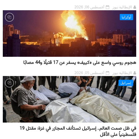
الإيطالية نيوز
أغسطس 06, 2026
أوكرانيا
هجوم روسي واسع على «كييف» يسفر عن 17 قتيلًا و44 مصابًا
الإيطالية نيوز
أغسطس 05, 2026
إسرائيل
في ظل صمت العالم.. إسرائيل تستأنف المجازر في غزة: مقتل 19
فلسطينياً على الأقل