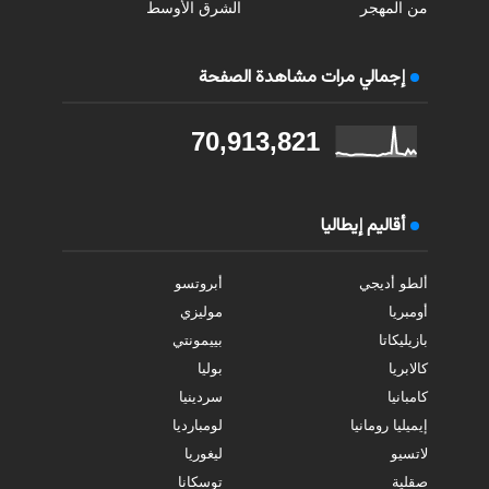
من المهجر
الشرق الأوسط
إجمالي مرات مشاهدة الصفحة
70,913,821
أقاليم إيطاليا
ألطو أديجي
أبروتسو
أومبريا
موليزي
بازيليكاتا
بييمونتي
كالابريا
بوليا
كامبانيا
سردينيا
إيميليا رومانيا
لومبارديا
لاتسيو
ليغوريا
صقلية
توسكانا