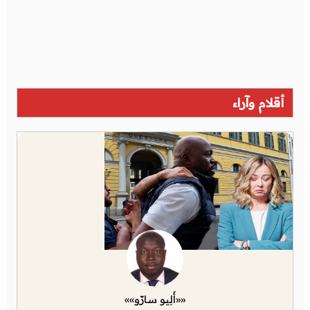
أقلام وآراء
««أَلِيو سارّو»»