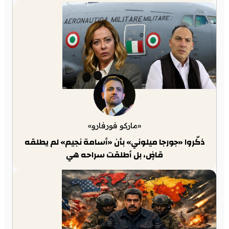
«ماركو فورفارو»
ذكّروا «جورجا ميلوني» بأن «أسامة نجيم» لم يطلقه
قاضٍ، بل أطلقت سراحه هي