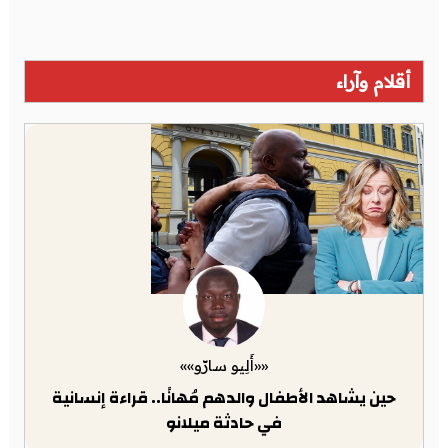
أقلام وآراء
««أَلِيو سارّو»»
حين يشاهد الأطفال والدهم مُهانًا.. قراءة إنسانية
في حادثة ميلانو