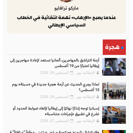
ماركو ترافايو
عندما يصبح «الإرهاب» تهمة انتقائية في الخطاب
السياسي الإيطالي
هجرة
أزمة التراشق بالمهاجرين..ألمانيا تستعد لإعادة مهاجرين إلى
إيطاليا اعتبارًا من 19 أغسطس
الإيطالية نيوز
أغسطس 09, 2026
لماذا يجري الحديث عن أزمة هجرة جديدة في «سبتة» يوم
15 أغسطس؟
الإيطالية نيوز
أغسطس 08, 2026
إسبانيا توجه إنذارًا نهائيًا إلى إيطاليا لإلغاء ضوابط الحدود أو
تشرع في تطبيق «إجراءات متناسبة»
الإيطالية نيوز
أغسطس 07, 2026
«فاينانشال تايمز»: «حكومة ميلوني» تتبنى موقفاً "منافقاً" في