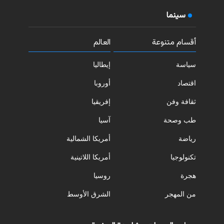
سينما
أقسام متنوعة
العالم
سياسة
إيطاليا
اقتصاد
أوروبا
ثقافة وفن
إفريقيا
طب وصحة
آسيا
رياضة
أمريكا الشمالية
تكنولوجيا
أمريكا اللاتينية
هجرة
روسيا
من المهجر
الشرق الأوسط