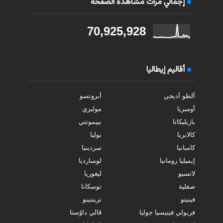
إجمالي مرات مشاهدة الصفحة
70,925,928
أقاليم إيطاليا
ألطو أديجي
أبروتسو
أومبريا
موليزي
بازيليكاتا
بييمونتي
كالابريا
بوليا
كامبانيا
سردينيا
إيميليا رومانيا
لومبارديا
لاتسيو
ليغوريا
صقلية
توسكانا
فينيتو
ترينتينو
فريولي فينيسيا جوليا
ڤالي داوُستا