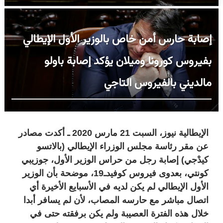
إصابة حارس أمن خاص بالوزير الأول الإيطالي
بفيروس كورونا وميلان يؤكد إصابة باولو
مالديني بالفيروس التاجي
الإيطالية نيوز، السبت 21 مارس 2020 ـ أكدت مصادر
عن مقر رئاسة مجلس الوزراء الإيطالي (بالاتسو
كيدْجي) إصابة رجل من حراس الوزير الأول، جوزيبي
كونتي، بعدوى فيروس كوفيدـ19، موضحة بأن الوزير
الأول الإيطالي لم يكن لديه في الأسبايع الأخيرة أي
اتصال مباشر مع حارسه المصاب، لأن لم يسافر أبدا
خلال هذه الفترة العصيبة ولم يكن برفقته حتى في