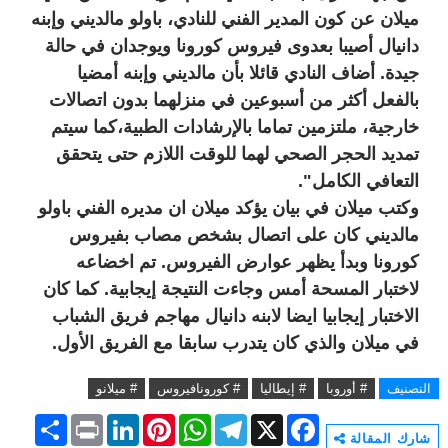
ميلان عن كون المدير الفني للنادي، باولو مالديني وإبنه
دانيال أصيبا بعدوى فيروس كورونا ويوجدان في حالة
جيدة. أضاف النادي قائلا بأن مالديني وإبنه أمضيا
بالفعل أكثر من أسبوعين في منزلهما بدون اتصالات
خارجية، ملتزمين تماما بالإرشادات الطبية،كما سيتم
تمديد الحجر الصحي لهما للوقت اللازم حتى يتحقق
التعافي الكامل".
وكتب ميلان في بيان يؤكد ميلان ان مديره الفني باولو
مالديني كان على اتصال بشخص مصاب بفيروس
كورونا وبدأ يظهر عوارض الفيروس. تم اخضاعه
لاختبار المسحة أمس وجاءت النتيجة إيجابية. كما كان
الاختبار إيجابيا ايضا لابنه دانيال مهاجم فريق الشباب
في ميلان والذي كان يتدرب سابقا مع الفريق الأول.
التصنيف
# أوروبا
# إيطاليا
# كورونافيروس
# ميلانو
S
P
L
P
W
T
X
F
h
r
i
i
h
e
a
شارك المقالة