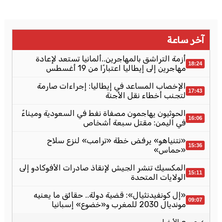
آخر ساعة
أزمة التراشق بالمهاجرين..ألمانيا تستعد لإعادة
18:24
مهاجرين إلى إيطاليا اعتبارًا من 19 أغسطس
الإخصاب المساعد في إيطاليا: إجراءات صارمة
17:43
لتجنب أخطاء نقل الأجنة
الحوثيون يهاجمون مصفاة نفط في السعودية وميناءً
16:06
في اليمن: مقتل سبعة أشخاص
«نتنياهو» يرفض خطة «ترامب» لنزع سلاح
15:36
«حماس»
المكسيك تنشر الجيش لإنقاذ صادرات الأفوكادو إلى
15:11
الولايات المتحدة
«إل كونفيدنثيال»: قضية دولة.. حقائق ما يعنيه
09:07
مونديال 2030 للمغرب و«خضوع» إسبانيا