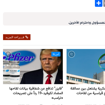
S
h
a
r
e
لمسؤول واحترام الآخرين.
قـــراءة المزيد
أمريكا
فكرية يشتعل بين عمالقة
"فايزر" تدافع عن شفافية بيانات لقاحها
اح قياسية من لقاحات
المضاد لكوفيد-19 رداً على تصريحات
«ترامب»