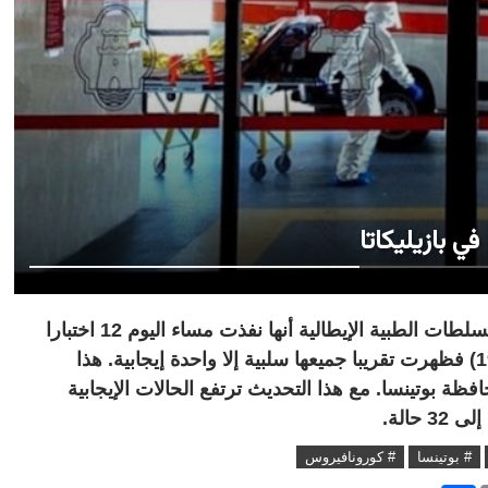
الإيطالية نيوز، الأربعاء 18 مارس 2020 ـ أعلنت السلطات الطبية الإيطالية أنها نفذت مساء اليوم 12 اختبارا
للتأكد من الإصابة بعدوى فيروس كورونا (كوفيدـ19) فظهرت تقريبا جميعها سلبية إلا واحدة إيجابية. هذا
ظة بوتينسا. مع هذا التحديث ترتفع الحالات الإيجابية
حالة.
# بوتينسا
# كورونافيروس