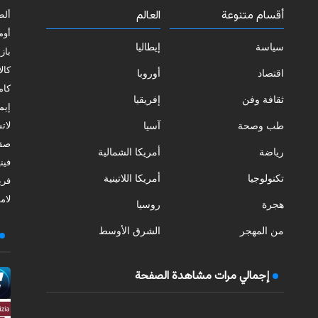
أقسام متنوعة
العالم
ألط
أوم
سياسة
إيطاليا
بازي
كالا
اقتصاد
أوروبا
كامب
ثقافة وفن
إفريقيا
إيمي
طب وصحة
آسيا
لات
صقل
رياضة
أمريكا الشمالية
فيني
تكنولوجيا
أمريكا اللاتينية
فري
لامب
هجرة
روسيا
من المهجر
الشرق الأوسط
إجمالي مرات مشاهدة الصفحة