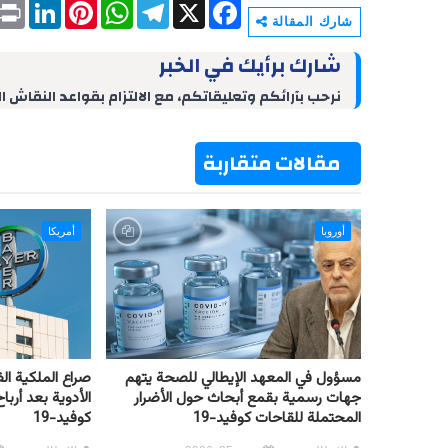
P
L
P
W
T
X
F
r
i
i
h
e
a
شارك المقالة
i
n
n
a
l
c
n
k
t
t
e
e
شارك برأيك في الخبر
t
e
e
s
g
b
d
r
A
r
o
نرحب بآرائكم وتعليقاتكم، مع الالتزام بقواعد النقاش ا
I
e
p
a
o
n
s
p
m
k
t
مقالات متقاربة
أوروبا
أمريكا
مسؤول في المعهد الإيطالي للصحة يتهم
صراع الملكية ال
جهات رسمية بقمع أبحاث حول الأضرار
الأدوية بعد أرب
المحتملة للقاحات كوفيد-19
كوفيد-19