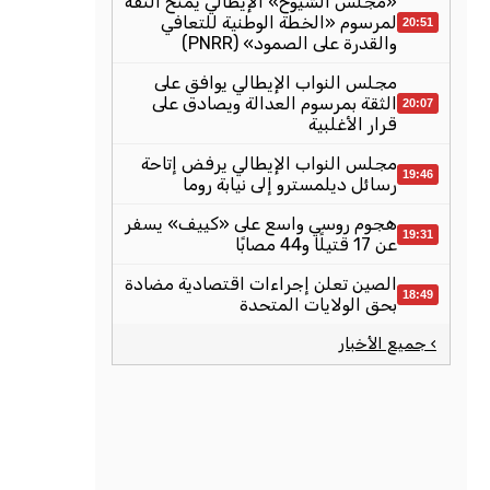
«مجلس الشيوخ» الإيطالي يمنح الثقة
لمرسوم «الخطة الوطنية للتعافي
20:51
والقدرة على الصمود» (PNRR)
مجلس النواب الإيطالي يوافق على
الثقة بمرسوم العدالة ويصادق على
20:07
قرار الأغلبية
مجلس النواب الإيطالي يرفض إتاحة
19:46
رسائل ديلمسترو إلى نيابة روما
هجوم روسي واسع على «كييف» يسفر
19:31
عن 17 قتيلًا و44 مصابًا
الصين تعلن إجراءات اقتصادية مضادة
18:49
بحق الولايات المتحدة
› جميع الأخبار