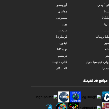
و أديجي
أبروتسو
بريا
موليزي
ليكاتا
بييمونتي
بريا
بوليا
انيا
سردينيا
ليا رومانيا
لومبارديا
سيو
ليغوريا
ية
توسكانا
تو
ترينتينو
ولي فينيسيا جوليا
ڤالي داوُستا
يدوزا
الفاتيكان
مواقع قد تفيدك