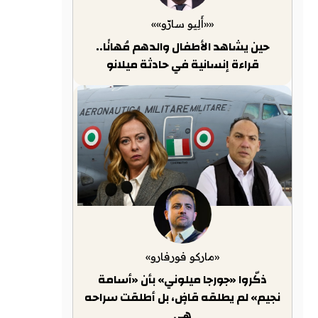
««أَلِيو سارّو»»
حين يشاهد الأطفال والدهم مُهانًا..
قراءة إنسانية في حادثة ميلانو
«ماركو فورفارو»
ذكّروا «جورجا ميلوني» بأن «أسامة
نجيم» لم يطلقه قاضٍ، بل أطلقت سراحه
هي