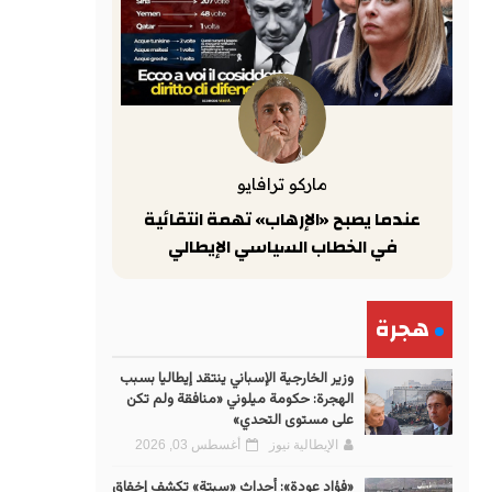
ماركو ترافايو
عندما يصبح «الإرهاب» تهمة انتقائية
في الخطاب السياسي الإيطالي
هجرة
وزير الخارجية الإسباني ينتقد إيطاليا بسبب
الهجرة: حكومة ميلوني «منافقة ولم تكن
على مستوى التحدي»
الإيطالية نيوز
أغسطس 03, 2026
«فؤاد عودة»: أحداث «سبتة» تكشف إخفاق