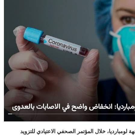
ومبارديا: انخفاض واضح في الاصابات بالعدوى
الخميس 16 أبريل 2020 ـ أعلنت جهة لومبارديا، خلال المؤتمر الصحفي الاعتيادي للتزويد