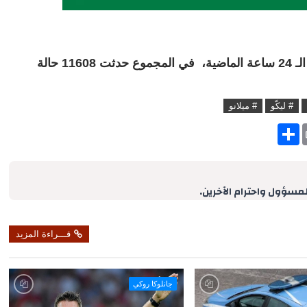
تم تسجيل 231 حالة وفاة بالفيروس التاجي خلال الـ 24 ساعة الماضية، في المجموع حدثت 11608 حالة
# ليكّو
# ميلانو
S
h
a
r
e
لمسؤول واحترام الآخرين.
قـــراءة المزيد
جانلوكا روكي