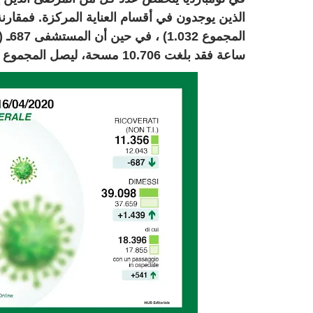
ساعة فقد بلغت 10.706 مسحة، ليصل المجموع إلى 232،674.