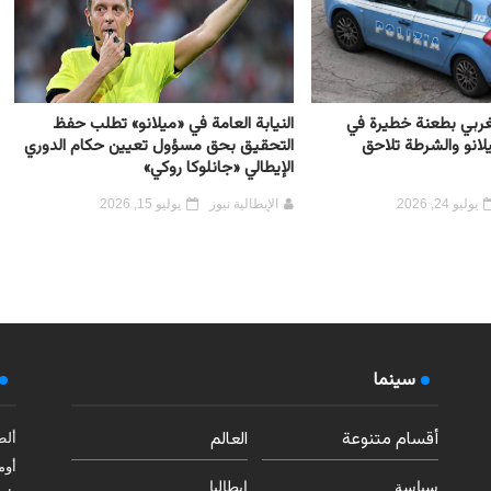
مغربي بطعنة خطيرة في
النيابة العامة في «ميلانو» تطلب حفظ
لانو والشرطة تلاحق
التحقيق بحق مسؤول تعيين حكام الدوري
الإيطالي «جانلوكا روكي»
يوليو 24, 2026
الإيطالية نيوز
يوليو 15, 2026
سينما
أقسام متنوعة
العالم
ألط
أوم
سياسة
إيطاليا