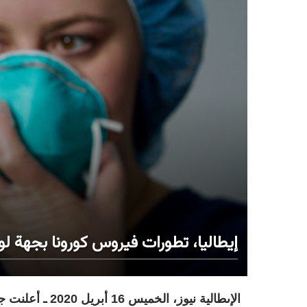
إيطاليا، تطورات فيروس كورونا بجهة ل
الإىطالية نيوز، 