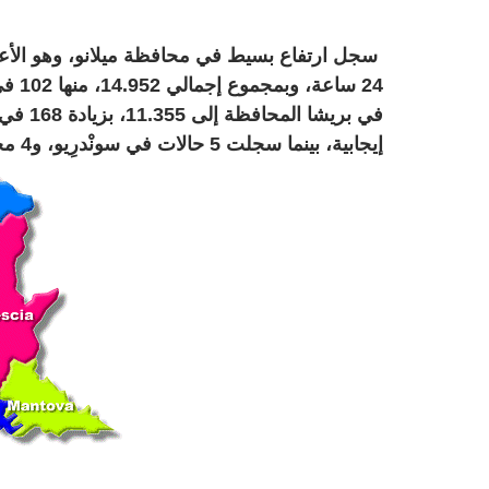
إيجابية، بينما سجلت 5 حالات في سونْدرِيو، و4 محافظة ليكّو.