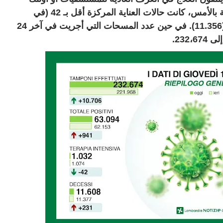
الذين يوجدون في أقسام العناية المركزة. فمقارنة بالأمس، كانت حالات العناية المركزة أقل بـ 42 (في
المجموع 1.032) ، في حين أن المستشفى 687ـ (11.356). في حين عدد المسحات التي أجريت في آخر 24