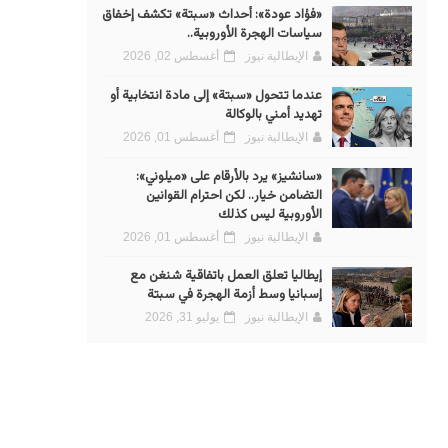
«فؤاد عودة»: أحداث «سبتة» تكشف إخفاق
سياسات الهجرة الأوروبية..
الإيطالية نيوز
أغسطس 02, 2026
عندما تتحول «سبتة» إلى مادة انتخابية أو
تهديد أمني بالوكالة
الإيطالية نيوز
أغسطس 01, 2026
«سانشيز» يرد بالأرقام على «ميلوني»:
التضامن خيار.. لكن احترام القوانين
الأوروبية ليس كذلك
الإيطالية نيوز
أغسطس 01, 2026
إيطاليا تعلق العمل باتفاقية شنغن مع
إسبانيا وسط أزمة الهجرة في سبتة
الإيطالية نيوز
يوليو 31, 2026