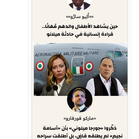
««أَلِيو سارّو»»
حين يشاهد الأطفال والدهم مُهانًا..
قراءة إنسانية في حادثة ميلانو
«ماركو فورفارو»
ذكّروا «جورجا ميلوني» بأن «أسامة
نجيم» لم يطلقه قاضٍ، بل أطلقت سراحه