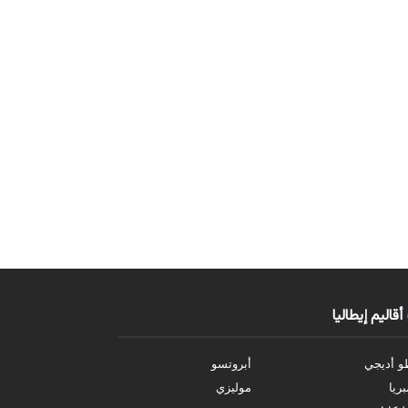
أقاليم إيطاليا
و أديجي
أبروتسو
بريا
موليزي