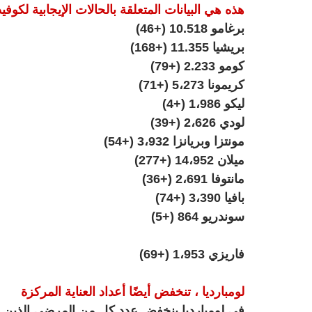
هذه هي البيانات المتعلقة بالحالات الإيجابية لكوفيدـ19 في مقاطعات لومبارد
برغامو 10.518 (+46)
بريشيا 11.355 (+168)
كومو 2.233 (+79)
كريمونا 5،273 (+71)
ليكو 1،986 (+4)
لودي 2،626 (+39)
مونتزا وبريانزا 3،932 (+54)
ميلان 14،952 (+277)
مانتوفا 2،691 (+36)
بافيا 3،390 (+74)
سوندريو 864 (+5)
فاريزي 1،953 (+69)
لومبارديا ، تنخفض أيضًا أعداد العناية المركزة
في لومبارديا ينخفض عدد كل من المرضى الذين يت