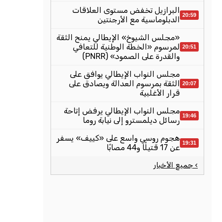
البرازيل تخفض مستوى العلاقات
20:59
الدبلوماسية مع الأرجنتين
«مجلس الشيوخ» الإيطالي يمنح الثقة
لمرسوم «الخطة الوطنية للتعافي
20:51
والقدرة على الصمود» (PNRR)
مجلس النواب الإيطالي يوافق على
الثقة بمرسوم العدالة ويصادق على
20:07
قرار الأغلبية
مجلس النواب الإيطالي يرفض إتاحة
19:46
رسائل ديلمسترو إلى نيابة روما
هجوم روسي واسع على «كييف» يسفر
19:31
عن 17 قتيلًا و44 مصابًا
› جميع الأخبار