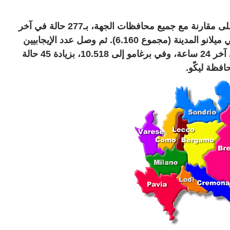
سجل ارتفاع بسيط في محافظة ميلانو، وهو الأعلى مقارنة مع جميع محافظات الجهة، بـ277 حالة في آخر
24 ساعة، وبمجموع إجمالي 14.952، منها 102 في ميلانو المدينة (مجموع 6.160). ثم وصل عدد الإيجابيين
في بريشا المحافظة إلى 11.355، بزيادة 168 في آخر 24 ساعة، وفي برغامو إلى 10.518، بزيادة 45 حالة