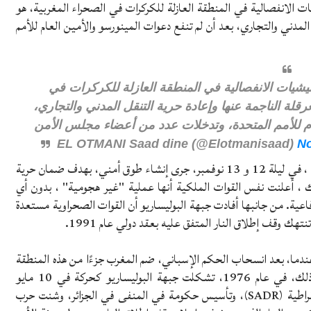
شيات الانفصالية في المنطقة العازلة للكركرات في الصحراء المغربية، هو
لمدني والتجاري، بعد أن لم تنفع دعوات المينورسو والأمين العام للأمم
يشيات الانفصالية في المنطقة العازلة للكركرات في
لة الناجمة عنها وإعادة حرية التنقل المدني والتجاري،
عام للأمم المتحدة، وتدخلات عدد من أعضاء مجلس الأمن
No
وعلى وجه التحديد، كما أوضحت القوات المسلحة للمملكة ، في ليلة 12 و 13 نوفمبر، جرى إنشاء طوق أمني، بهدف ضمان حرية
ك ، أعلنت نفس القوات الملكية أنها عملية "غير هجومية" ، بدون أي
عية. من جانبها أفادت جبهة البوليساريو أن القوات الصحراوية مستعدة
ك وقف إطلاق النار المتفق عليه بعقد دولي عام 1991.
 الخلاف حول الصحراء الغربية المغربية في عام 1975 عندما، بعد انسحاب الحكم الإسباني، ضم المغرب جزءًا من هذه المنطقة
الواقعة على الساحل الشمالي الغربي لإفريقيا. ردا على ذلك، في عام 1976، تشكلت جبهة البوليساريو كحركة في 10 مايو
1973، وأعلنت ولادة الجمهورية العربية الصحراوية الديمقراطية (SADR)، وتأسيس حكومة في المنفى في الجزائر، وشنت حرب