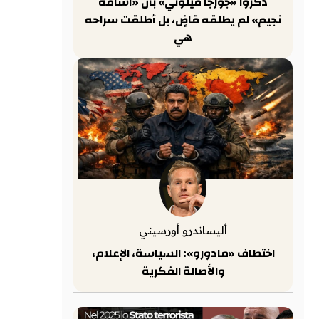
ذكّروا «جورجا ميلوني» بأن «أسامة
نجيم» لم يطلقه قاضٍ، بل أطلقت سراحه
هي
أليساندرو أورسيني
اختطاف «مادورو»: السياسة، الإعلام،
والأصالة الفكرية