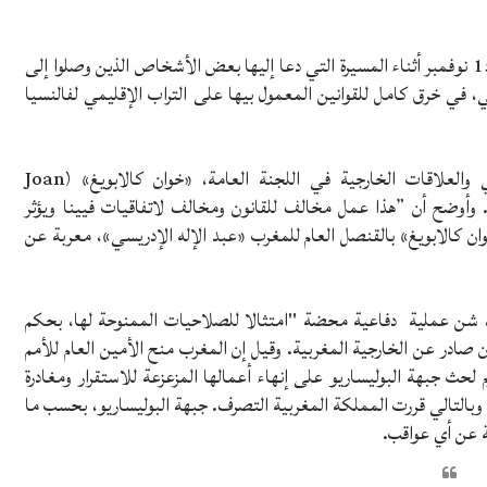
كما أدان حاكم إقليم فالنسيا الأعمال التي نفذت يوم الأحد 15 نوفمبر أثناء المسيرة التي دعا إليها بعض الأشخاص الذين وصلوا إلى
ي، في خرق كامل للقوانين المعمول بيها على التراب الإقليمي لفالنسيا
وبهذا المعنى، أعرب الأمين الإقليمي للاتحاد الأوروبي والعلاقات الخارجية في اللجنة العامة، «خوان كالابويغ» (Joan
رفات. وأوضح أن ”هذا عمل مخالف للقانون ومخالف لاتفاقيات فيينا ويؤثر
 كالابويغ» بالقنصل العام للمغرب «عبد الإله الإدريسي»، معربة عن
ت المغربية قد قررت يوم الجمعة 13 نوفمبر، شن عملية دفاعية محضة "امتثالا للصلاحيات الممنوحة لها، بحكم
يان صادر عن الخارجية المغربية. وقيل إن المغرب منح الأمين العام للأمم
 لحث جبهة البوليساريو على إنهاء أعمالها المزعزعة للاستقرار ومغادرة
، وبالتالي قررت المملكة المغربية التصرف. جبهة البوليساريو، بحسب ما
ة عن أي عواقب.