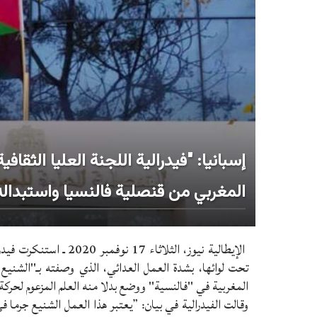
إسبانيا: "فيدرالية اللجنة العليا الثقا
المغربي من قنصلية فالنسيا واستبداله 
الإيطالية نيوز، الثلاث
تحت لوائها، بشدة العمل العدائي، الذي وصفته بـ"الشنيع 
المغربية في "فالنسية" ووضع بدلا منه العلم المزعوم لحركة ا
وقالت الفيدرالية في بيان: ”يعتبر هذا العمل الشنيع جرما 