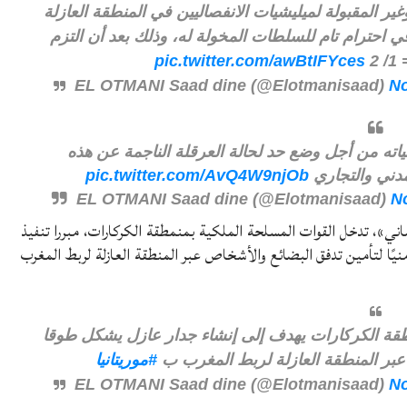
ير المقبولة لميليشيات الانفصاليين في المنطقة العازلة
 احترام تام للسلطات المخولة له، وذلك بعد أن التزم
2
pic.twitter.com/awBtIFYces
No
ته من أجل وضع حد لحالة العرقلة الناجمة عن هذه
مدني والتجاري
pic.twitter.com/AvQ4W9njOb
N
ني»، تدخل القوات المسلحة الملكية بمنمطقة الكركارات، مبررا تنفيذ
نيًا لتأمين تدفق البضائع والأشخاص عبر المنطقة العازلة لربط المغرب
طقة الكركارات يهدف إلى إنشاء جدار عازل يشكل طوقا
ص عبر المنطقة العازلة لربط المغرب ب
#موريتانيا
No