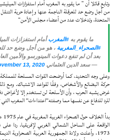
وتابع قائلا أن ” ما يقوم به المغرب أمام استفزازات الميلي
من أجل وضع حد للعرقلة الناجمة عنها وإعادة حرية التنقل ا
المتحدة، وتدخلات عدد من أعضاء مجلس الأمن
“
ما يقوم به
#المغرب
أمام استفزازات الميل
#الصحراء_المغربية
، هو من أجل وضع حد للعرق
بعد أن لم تنفع دعوات المينورسو والأمين ال
— سعد الدين العثماني EL OTMANI Saad dine (@Elotmanisaad)
vember 13, 2020
حركة البضائع والأشخاص، وفقًا لقواعد الاشتباك. ومع ذل
غرض يشبه الحرب ، وأن الأسلحة لن تستخدم إلا لأغراض دفا
للرد للدفاع عن نفسها مما وصفته"اعتداءات" المغرب التي تنته
بدأ