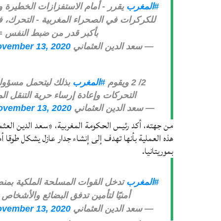
#المغرب
يقرر - أمام الاستفزازات الخطيرة وغ
للكركرات في الصحراء المغربية - التحرك، في
بأكبر قدر من ضبط النفس = 1/ 
— سعد الدين العثماني EL OTMANI Saad dine (@Elotmanisaad)
vember 13, 2020
2/ 2 ويقوم
#المغرب
بذلك ليتحمل مسؤوليا
التحركات وإعادة إرساء حرية التنقل ال
— سعد الدين العثماني EL OTMANI Saad dine (@Elotmanisaad)
ovember 13, 2020
من جهته، أكد رئيس الحكومة المغربية، «سعد الدين العثما
هذه العملية بأنها تهدف إلى إنشاء جدار عازل يشكل طوقا أم
بموريتانيا.
#المغرب
تدخل القوات المسلحة الملكية بمن
أمنيًا لتأمين تدفق البضائع والأشخا
— سعد الدين العثماني EL OTMANI Saad dine (@Elotmanisaad)
vember 13, 2020