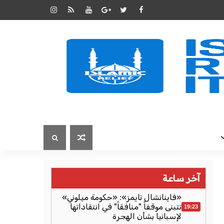
آخر ساعة
«فاينانشال تايمز»: «حكومة ميلوني»
تتبنى موقفاً "منافقاً" في انتقاداتها
19:23
لإسبانيا بشأن الهجرة