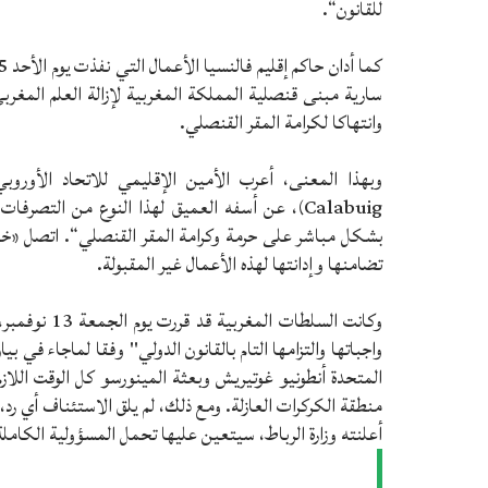
للقانون“.
سارية مبنى قنصلية المملكة المغربية لإزالة العلم المغرب
وانتهاكا لكرامة المقر القنصلي.
Calabuig)، عن أسفه العميق لهذا النوع من التص
بشكل مباشر على حرمة وكرامة المقر القنصلي“. اتصل «خوان
تضامنها وإدانتها لهذه الأعمال غير المقبولة.
وكانت السلطا
واجباتها والتزامها التام بالقانون الدولي" وفقا لماجاء في ب
المتحدة أنطونيو غوتيريش وبعثة المينورسو كل الوقت اللازم
منطقة الكركرات العازلة. ومع ذلك، لم يلق الاستئناف أي رد
أعلنته وزارة الرباط، سيتعين عليها تحمل المسؤولية الكامل