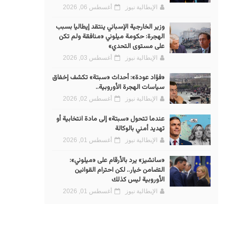
الإيطالية نيوز
أغسطس 06, 2026
وزير الخارجية الإسباني ينتقد إيطاليا بسبب
الهجرة: حكومة ميلوني «منافقة ولم تكن
على مستوى التحدي»
الإيطالية نيوز
أغسطس 03, 2026
«فؤاد عودة»: أحداث «سبتة» تكشف إخفاق
سياسات الهجرة الأوروبية..
الإيطالية نيوز
أغسطس 02, 2026
عندما تتحول «سبتة» إلى مادة انتخابية أو
تهديد أمني بالوكالة
الإيطالية نيوز
أغسطس 01, 2026
«سانشيز» يرد بالأرقام على «ميلوني»:
التضامن خيار.. لكن احترام القوانين
الأوروبية ليس كذلك
الإيطالية نيوز
أغسطس 01, 2026