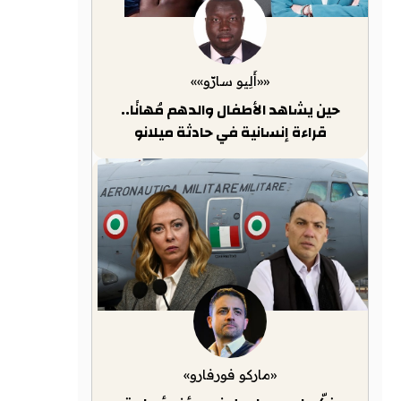
««أَلِيو سارّو»»
حين يشاهد الأطفال والدهم مُهانًا..
قراءة إنسانية في حادثة ميلانو
«ماركو فورفارو»