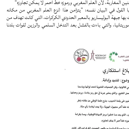
طنين المغاربة، لأن العلم المغربي ورموزه خط أحمر لا يمكن تجاوزه“
ا القول في البيان نفسه: ”يتزامن هذا (نزع العلم المغربي من مكانه
بها جبهة البوليساريو بالمعبر الحدودي الكركرات، التي كانت تهدف من
وريتانيا، والتي باءت بالفشل بعد التدخل السلمي والرزين لقوات بلدنا