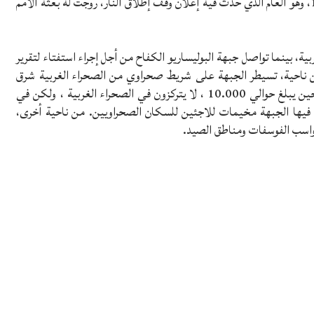
عصابات من أجل الاستقلال استمرت حتى 6 سبتمبر 1991، وهو العام الذي حدث فيه إعلان وقف إطلاق النار، روجت له بعثة الأمم
ة، بينما تواصل جبهة البوليساريو الكفاح من أجل إجراء استفتاء لتقرير
احية، تسيطر الجبهة على شريط صحراوي من الصحراء الغربية شرق
أسوار الدفاع المغربية. وتشير التقديرات إلى أن عدد المسلحين يبلغ حوالي 10.000 ، لا يتركزون في الصحراء الغربية ، ولكن في
 فيها الجبهة مخيمات للاجئين للسكان الصحراويين. من ناحية أخرى،