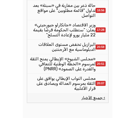
حالة ذعر بين مغاربة في «سبتة» بعد
تداول "قائمة مطلوبين" على مواقع
18:56
التواصل
وزير الاقتصاد «جانكارلو جيورجيتي»
يعلن: “ستطلب الحكومة قرضًا بقيمة
17:28
22 مليار يورو لإعادة التسلح”
البرازيل تخفض مستوى العلاقات
20:59
الدبلوماسية مع الأرجنتين
«مجلس الشيوخ» الإيطالي يمنح الثقة
لمرسوم «الخطة الوطنية للتعافي
20:51
والقدرة على الصمود» (PNRR)
مجلس النواب الإيطالي يوافق على
الثقة بمرسوم العدالة ويصادق على
20:07
قرار الأغلبية
› جميع الأخبار