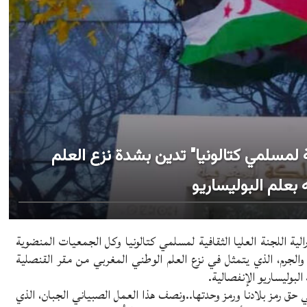
فية لمسلمي كتالونيا" تدين بشدة نزع العلم
بعلم البوليساريو
اء 17 نوفمبر 2020 ـ استنكرت فيدرالية اللجنة العليا الثقافية لمسلمي كتالونيا وكل الجمعيات المنضوية
والجرم، الذي يتمثل في نزع العلم الوطني المغربي من مقر القنصلية
لبوليساريو الإنفصالية.
في حق رمز بلادنا ورمز وحدتها..ونصف هذا العمل الصبياني الجبان، الذي