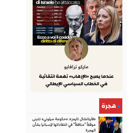
ماركو ترافايو
عندما يصبح «الإرهاب» تهمة انتقائية
في الخطاب السياسي الإيطالي
هجرة
«فاينانشال تايمز»: «حكومة ميلوني» تتبنى
موقفاً "منافقاً" في انتقاداتها لإسبانيا بشأن
الهجرة