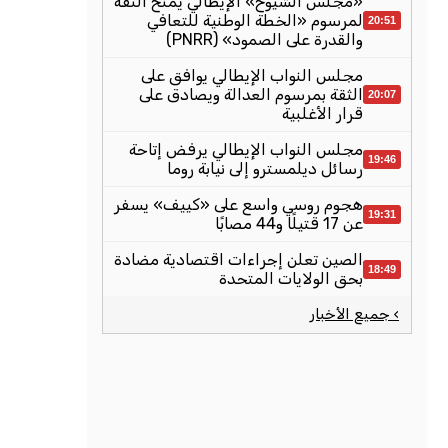
«مجلس الشيوخ» الإيطالي يمنح الثقة
لمرسوم «الخطة الوطنية للتعافي
20:51
والقدرة على الصمود» (PNRR)
مجلس النواب الإيطالي يوافق على
الثقة بمرسوم العدالة ويصادق على
20:07
قرار الأغلبية
مجلس النواب الإيطالي يرفض إتاحة
19:46
رسائل ديلمسترو إلى نيابة روما
هجوم روسي واسع على «كييف» يسفر
19:31
عن 17 قتيلًا و44 مصابًا
الصين تعلن إجراءات اقتصادية مضادة
18:49
بحق الولايات المتحدة
› جميع الأخبار