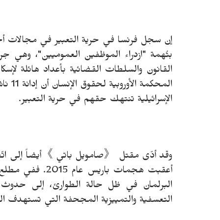
إن سجل فرنسا في حرية التعبير في مجالات أخ
بتُهمة "ازدراء الموظفين العموميين"، وهي جر
القانون والسلطات القضائية بأعداد هائلة لإس
المحك
الإسرائيلية تنتهك حقهم في حرية التعبير.
وقد أدّى مقتل 《صامويل باتي 》أيضاً إلى اتّخا
أعقبت هجمات باريس
البرلمان في ظل حالة الطوارئ، إلى حدوث ا
التعسفية والتمييزية المجحفة التي تستهدف ا