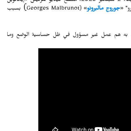
وكانت وسائل إعلام فرنسية قد نشرت يوم الأربعاء 2 سبتمبر 2020، مقطع فيديو للرئيس «إيمانويل
)
و" «
جوروج مالبرونو
» (
Georges Malbrunot
بسبب
م به هم عمل غير مسؤول في ظل حساسية الوضع وما