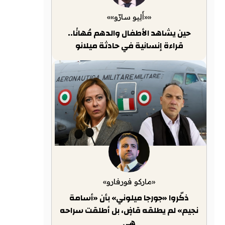
««أَلِيو سارّو»»
حين يشاهد الأطفال والدهم مُهانًا..
قراءة إنسانية في حادثة ميلانو
«ماركو فورفارو»
ذكّروا «جورجا ميلوني» بأن «أسامة
نجيم» لم يطلقه قاضٍ، بل أطلقت سراحه
هي