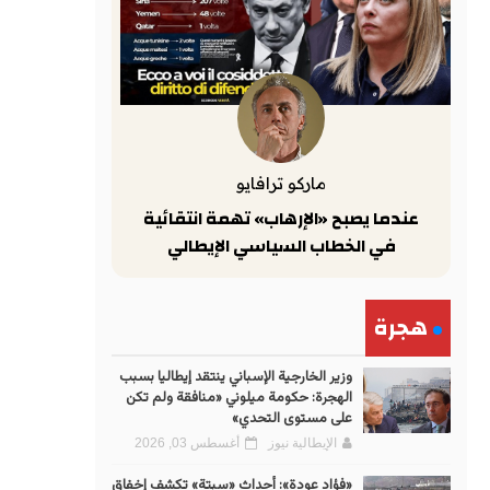
ماركو ترافايو
عندما يصبح «الإرهاب» تهمة انتقائية
في الخطاب السياسي الإيطالي
هجرة
وزير الخارجية الإسباني ينتقد إيطاليا بسبب
الهجرة: حكومة ميلوني «منافقة ولم تكن
على مستوى التحدي»
الإيطالية نيوز
أغسطس 03, 2026
«فؤاد عودة»: أحداث «سبتة» تكشف إخفاق