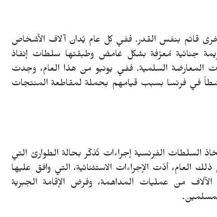
رى قاتم بنفس القدر. ففي كل عام يُدان آلاف الأشخاص
يمة جنائية مُعرَّفة بشكل غامض وطبقتها سلطات إنفاذ
كات المعارضة السلمية. ففي يونيو من هذا العام، وجدت
مة الأوروبية لحقوق الإنسان أن إدانة 11 ناشطاً في فرنسا بسبب قيامهم بحملة لمقاطعة المنتجات
ذ السلطات الفرنسية إجراءات تُذكّر بحالة الطوارئ التي
 عام 2015. ففي مطلع ذلك العام، أدّت الإجراءات الاستثنائية، التي وافق عليها
لآلاف من عمليات المداهمة، وفرض الإقامة الجبرية
لمسلمين.