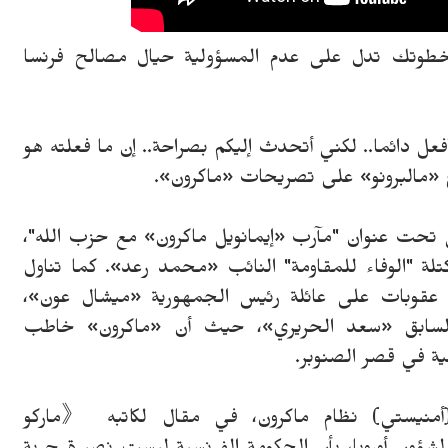
: "خطوتك تدل على عدم المسؤولية حيال مصالح فرنسا
فعل دائما.. لكني أتحدث إليكم بصراحة.. إن ما فعلته هو
ج «مالبرونو» على تصريحات «ماكرون».
الفرنسي مقالا في 30 أغسطس تحت عنوان "مآرب «إيمانويل ماكرون» مع حزب الله"،
لة "الوفاء للمقاومة" النائب «محمد رعد». كما تناول
 عقوبات على عائلة رئيس الجمهورية «ميشال عون»،
 السابق «سعد الحريري»، حيث أن «ماكرون» خاطب
ية في قصر الصنوبر.
(أمنيستي) نظام ماكرون، في مقال لكاتبه 《
ماركو