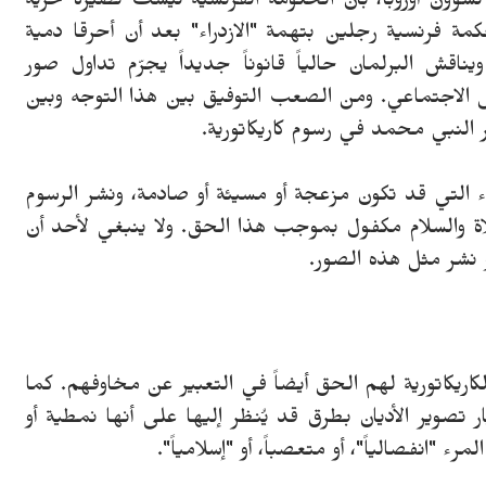
ؤون أوروبا، بأن الحكومة الفرنسية
ليست نصيرة حرية
. ففي عام 2019، أدانت محكمة فرنسية رجلين بتهمة "الازدراء" بعد أن أحرقا دمية
قش البرلمان حالياً قانوناً جديداً يجرّم تداول صور
ل الاجتماعي. ومن الصعب التوفيق بين هذا التوجه وبين
لنبي محمد في رسوم كاريكاتورية.
 التي قد تكون مزعجة أو مسيئة أو صادمة، ونشر الرسوم
صلاة والسلام مكفول بموجب هذا الحق. ولا ينبغي لأحد أن
 نشر مثل هذه الصور.
كاريكاتورية لهم الحق أيضاً في التعبير عن مخاوفهم. كما
ر تصوير الأديان بطرق قد يُنظر إليها على أنها نمطية أو
لمرء "انفصالياً"، أو متعصباً، أو "إسلامياً".