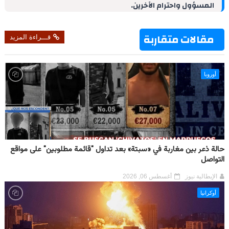
المسؤول واحترام الآخرين.
n
s
p
m
k
t
مقالات متقاربة
قـــراءة المزيد
أوروبا
حالة ذعر بين مغاربة في «سبتة» بعد تداول "قائمة مطلوبين" على مواقع
التواصل
الإيطالية نيوز
أغسطس 06, 2026
أوكرانيا