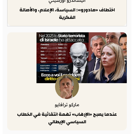
أليساندرو أورسيني
اختطاف «مادورو»: السياسة، الإعلام، والأصالة
الفكرية
ماركو ترافايو
عندما يصبح «الإرهاب» تهمة انتقائية في الخطاب
السياسي الإيطالي