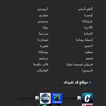
ألطو أديجي
أبروتسو
أومبريا
موليزي
بازيليكاتا
بييمونتي
كالابريا
بوليا
كامبانيا
سردينيا
إيميليا رومانيا
لومبارديا
لاتسيو
ليغوريا
صقلية
توسكانا
فينيتو
ترينتينو
فريولي فينيسيا جوليا
ڤالي داوُستا
لامبيدوزا
الفاتيكان
مواقع قد تفيدك