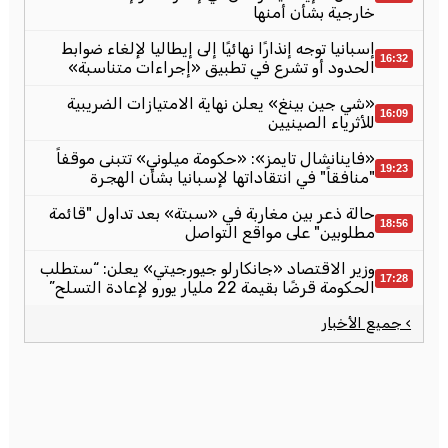
خارجية بشأن أمنها
إسبانيا توجه إنذارًا نهائيًا إلى إيطاليا لإلغاء ضوابط
16:32
الحدود أو تشرع في تطبيق «إجراءات متناسبة»
«شي جين بينغ» يعلن نهاية الامتيازات الضريبية
16:09
للأثرياء الصينيين
«فاينانشال تايمز»: «حكومة ميلوني» تتبنى موقفاً
19:23
"منافقاً" في انتقاداتها لإسبانيا بشأن الهجرة
حالة ذعر بين مغاربة في «سبتة» بعد تداول "قائمة
18:56
مطلوبين" على مواقع التواصل
وزير الاقتصاد «جانكارلو جيورجيتي» يعلن: “ستطلب
17:28
الحكومة قرضًا بقيمة 22 مليار يورو لإعادة التسلح”
› جميع الأخبار