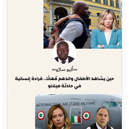
««أَلِيو سارّو»»
حين يشاهد الأطفال والدهم مُهانًا.. قراءة إنسانية
في حادثة ميلانو