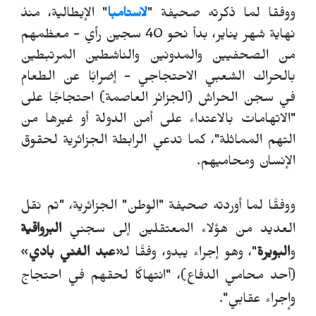
ووفقا لما ذكرته صحيفة "
لاستامبا
" الإيطالية، منذ
نهاية شهر يناير، بدأ نحو 40 سجين رأي - معظمهم
من الصحفيين والمدونين والناشطين المرتبطين
بالحراك الشعبي الاحتجاجي - إضرابًا عن الطعام
في سجن الحراش (الجزائر العاصمة) احتجاجًا على
"الاتهامات بالاعتداء على أمن الدولة أو غيرها من
التهم المماثلة"، كما تدعي الرابطة الجزائرية لحقوق
الإنسان ومحاميهم.
ووفقًا لما أوردته صحيفة "الوطن" الجزائرية، "تم نقل
العديد من هؤلاء المعتقلين إلى سجني
البرواقية
و
البويرة
"، وهو إجراء يبدو، وفقًا لـ
«
عبد الغني بادي
»
(أحد محامي الدفاع)، "انتهاكًا لحقهم في احتجاج
وإجراء عقابي".