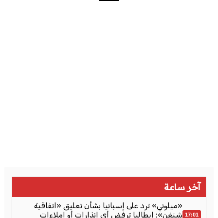
آخر ساعة
«ميلوني» ترد على إسبانيا بشأن تعليق «اتفاقية
شنغن»: إيطاليا ترفض أي إنذارات أو إملاءات
17:01