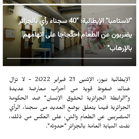
"لاستامبا" الإيطالية: "40 سجناء رأي بالجزائر
يضربون عن الطعام احتجاجا على اتهامهم
بالإرهاب"
الإيطالية نيوز، الإثنين 21 فيراير 2022 -
لا تزال
هناك ضغوط قوية من أحزاب معارضة عديدة
و"الرابطة الجزائرية لحقوق الإنسان" ضد الحكومة
الجزائرية فيما يتعلق بوضع العديد من سجناء الرأي
المضربين عن الطعام والتي، على العكس من ذلك،
نفت النيابة العامة بالجزائر "حدوثه".