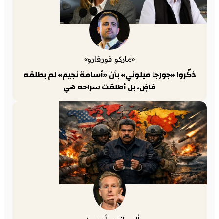
«ماركو فورفارو»
ذكّروا «جورجا ميلوني» بأن «أسامة نجيم» لم يطلقه
قاضٍ، بل أطلقت سراحه هي