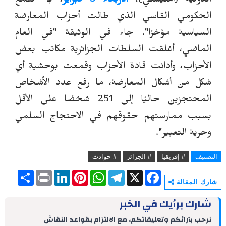
الدولية
(أمنيستي)
،
الأربعاء 9 فبراير
، بـ "القمع
الحكومي القاسي الذي طالت أحزاب المعارضة
السياسية مؤخرًا".
جاء في الوثيقة
"في العام
الماضي، أغلقت السلطات الجزائرية مكاتب بعض
الأحزاب، وأدانت قادة الأحزاب وقمعت بوحشية أي
شكل من أشكال المعارضة، ما رفع عدد الأشخاص
المحتجزين حاليًا إلى 251 شخصًا على الأقل
بسبب ممارستهم حقوقهم في الاحتجاج السلمي
وحرية التعبير".
التصنيف
# إفريقيا
# الجزائر
# حوادث
S
P
L
P
W
T
X
F
h
r
i
i
h
e
a
شارك المقالة
a
i
n
n
a
l
c
r
n
k
t
t
e
e
شارك برأيك في الخبر
e
t
e
e
s
g
b
d
r
A
r
o
نرحب بآرائكم وتعليقاتكم، مع الالتزام بقواعد النقاش
I
e
p
a
o