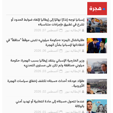
هجرة
إسبانيا توجه إنذارًا نهائيًا إلى إيطاليا لإلغاء ضوابط الحدود أو
تشرع في تطبيق «إجراءات متناسبة»
الإيطالية نيوز
أغسطس 07, 2026
«فاينانشال تايمز»: «حكومة ميلوني» تتبنى موقفاً "منافقاً" في
انتقاداتها لإسبانيا بشأن الهجرة
الإيطالية نيوز
أغسطس 06, 2026
وزير الخارجية الإسباني ينتقد إيطاليا بسبب الهجرة: حكومة
ميلوني «منافقة ولم تكن على مستوى التحدي»
الإيطالية نيوز
أغسطس 03, 2026
«فؤاد عودة»: أحداث «سبتة» تكشف إخفاق سياسات الهجرة
الأوروبية..
الإيطالية نيوز
أغسطس 02, 2026
عندما تتحول «سبتة» إلى مادة انتخابية أو تهديد أمني
بالوكالة
الإيطالية نيوز
أغسطس 01, 2026