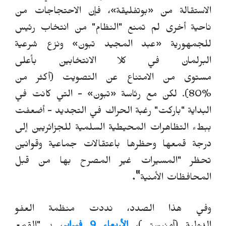
الاستقالة من
«
بوتفليقة
»
، فإن الاحتجاجات من
ناحية أخرى لم تمنع "النظام" من انتخاب رئيس
للجمهورية
«
عبد المجيد تبون
»
ونزع شرعية
البرلمان في كلا الانتخابين بأعلى
مستوى
من
الامتناع
عن التصويت
(أكثر من
%80).
لكن مع
رئاسة
«
تبون
»
- التي كانت في
البداية "باركت" رغبة الحراك في التجديد - أضعفت
ببطء التظاهرات المحيطية السلمية للجزائريين إلى
درجة قمعها وحظرها باعتقالات جماعية وقوانين
تحظر "المسيرات غير المصرح بها من قبل
".
المحافظات
الأمنية
وفي هذا الصدد، نددت منظمة العفو